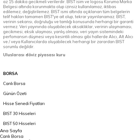
az 15 dakika gecikmeli verilerdir. BIST isim ve logosu Koruma Marka
Belgesi altında korunmakta olup izinsiz kullanılamaz, iktibas
edilemez, değiştirilemez. BIST ismi altında açıklanan tüm belgelerin
telif hakları tamamen BIST'ye ait olup, tekrar yayınlanamaz. BIST,
verinin sekansı, doğruluğu ve tamlığı konusunda herhangi bir garanti
vermez. Veri yayınında oluşabilecek aksaklıklar, verinin ulaşmaması,
gecikmesi, eksik ulaşması, yanlış olması, veri yayın sistemindeki
perfomansın düşmesi veya kesintili olması gibi hallerde Alıcı, Alt Alıcı
ve / veya Kullanıcılarda oluşabilecek herhangi bir zarardan BIST
sorumlu değildir.
Uluslarası döviz piyasası kuru
BORSA
Canlı Borsa
Günün Özeti
Hisse Senedi Fiyatları
BIST 30 Hisseleri
BIST 50 Hisseleri
Ana Sayfa
BIST 100 Hisseleri
Canlı Borsa