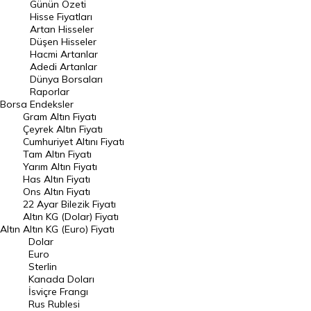
Günün Özeti
En Çok Artan Hisseler
Hisse Fiyatları
Artan Hisseler
En Çok Düşen Hisseler
Düşen Hisseler
Hacmi Artanlar
Hacmi Artanlar
Adedi Artanlar
Geçmiş Kapanışlar
Dünya Borsaları
Raporlar
Dünya Borsaları
Borsa
Endeksler
Gram Altın Fiyatı
Raporlar
Çeyrek Altın Fiyatı
Endeksler
Cumhuriyet Altını Fiyatı
Tam Altın Fiyatı
Yarım Altın Fiyatı
DÖVİZ
Has Altın Fiyatı
Ons Altın Fiyatı
Döviz Kuru
22 Ayar Bilezik Fiyatı
Dolar Kuru
Altın KG (Dolar) Fiyatı
Altın
Altın KG (Euro) Fiyatı
Euro Kuru
Dolar
Euro
Pound Kuru
Sterlin
Kanada Doları
Frank Kuru
İsviçre Frangı
Riyal Kuru
Rus Rublesi