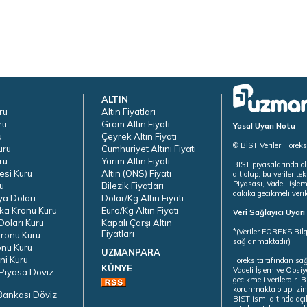
ALTIN
ru
Altın Fiyatları
ru
Gram Altın Fiyatı
Yasal Uyarı Notu
u
Çeyrek Altın Fiyatı
© BİST Verileri Forek
uru
Cumhuriyet Altını Fiyatı
ru
Yarım Altın Fiyatı
BIST piyasalarında ol
esi Kuru
Altın (ONS) Fiyatı
ait olup, bu veriler 
Piyasası, Vadeli İşle
u
Bilezik Fiyatları
dakika gecikmeli veril
ya Doları
Dolar/Kg Altın Fiyatı
ka Kronu Kuru
Euro/Kg Altın Fiyatı
Veri Sağlayıcı Uyar
oları Kuru
Kapalı Çarşı Altın
*(Veriler FOREKS Bilg
Fiyatları
ronu Kuru
sağlanmaktadır)
onu Kuru
UZMANPARA
ni Kuru
Foreks tarafından sa
KÜNYE
Vadeli İşlem ve Opsiy
Piyasa Döviz
gecikmeli verilerdir.
korunmakta olup izins
Bankası Döviz
BIST ismi altında açı