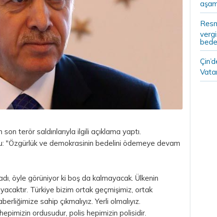
aşam
Resm
vergi
bedel
Çin’
Vatan
 terör saldırılarıyla ilgili açıklama yaptı.
u: "Özgürlük ve demokrasinin bedelini ödemeye devam
adı, öyle görüniyor ki boş da kalmayacak. Ülkenin
ayacaktır. Türkiye
bizim
ortak geçmişimiz, ortak
berliğimize sahip çıkmalıyız. Yerli olmalıyız.
mizin ordusudur, polis hepimizin polisidir.