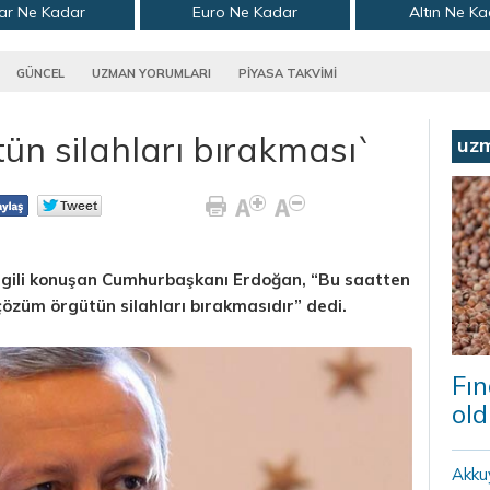
ar Ne Kadar
Euro Ne Kadar
Altın Ne K
GÜNCEL
UZMAN YORUMLARI
PİYASA TAKVİMİ
ün silahları bırakması`
uz
 ilgili konuşan Cumhurbaşkanı Erdoğan, “Bu saatten
 çözüm örgütün silahları bırakmasıdır” dedi.
Fın
old
Akku