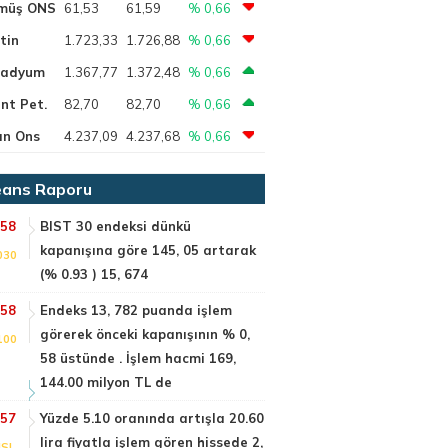
müş ONS
61,53
61,59
% 0,66
tin
1.723,33
1.726,88
% 0,66
ladyum
1.367,77
1.372,48
% 0,66
nt Pet.
82,70
82,70
% 0,66
ın Ons
4.237,09
4.237,68
% 0,66
ans Raporu
:58
BIST 30 endeksi dünkü
kapanışına göre 145, 05 artarak
030
(% 0.93 ) 15, 674
:58
Endeks 13, 782 puanda işlem
görerek önceki kapanışının % 0,
100
58 üstünde . İşlem hacmi 169,
144.00 milyon TL de
:57
Yüzde 5.10 oranında artışla 20.60
lira fiyatla işlem gören hissede 2,
SI