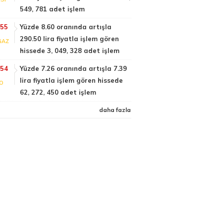
549, 781 adet işlem
:55
Yüzde 8.60 oranında artışla
290.50 lira fiyatla işlem gören
GAZ
hissede 3, 049, 328 adet işlem
:54
Yüzde 7.26 oranında artışla 7.39
lira fiyatla işlem gören hissede
FO
62, 272, 450 adet işlem
daha fazla