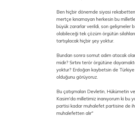
Ben hiçbir dönemde siyasi rekabetten k
mertçe kınamayan herkesin bu milletle 
büyük zararlar verildi, son gelişmeler 
olabileceği tek çözüm örgütün silahları
tartışılacak hiçbir şey yoktur.
Bundan sonra somut adım atacak olan t
midir? Sırtını terör örgütüne dayamak
yoktur? Erdoğan kaybetsin de Türkiye n
olduğunu görüyoruz.
Bu çatışmaları Devletin, Hükümetin ve
Kasim'da milletimiz inanıyorum ki bu ya
partisi kadar muhalefet partisine de 
muhalefetten alır"