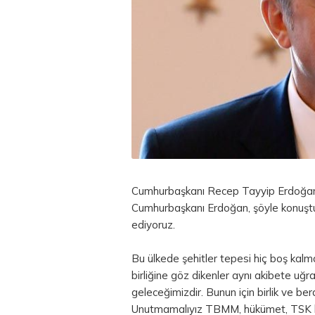
Cumhurbaşkanı Recep Tayyip Erdoğan son
Cumhurbaşkanı Erdoğan, şöyle konuşt
ediyoruz.
Bu ülkede şehitler tepesi hiç boş kalm
birliğine göz dikenler aynı akibete uğr
geleceğimizdir. Bunun için birlik ve bera
Unutmamalıyız TBMM, hükümet, TSK hepi