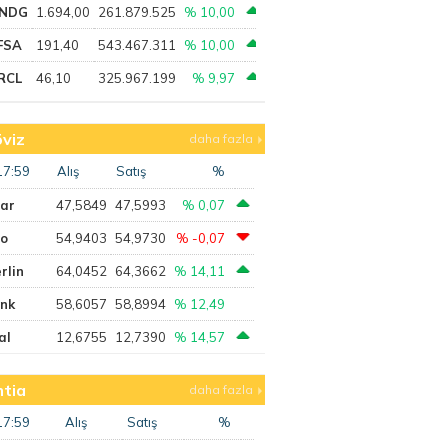
NDG
1.694,00
261.879.525
% 10,00
FSA
191,40
543.467.311
% 10,00
RCL
46,10
325.967.199
% 9,97
viz
daha fazla
17:59
Alış
Satış
%
lar
47,5849
47,5993
% 0,07
ro
54,9403
54,9730
% -0,07
rlin
64,0452
64,3662
% 14,11
ank
58,6057
58,8994
% 12,49
al
12,6755
12,7390
% 14,57
tia
daha fazla
17:59
Alış
Satış
%