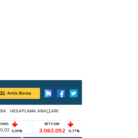
ARA
HESAPLAMA ARAÇLARI
BONO
BITCOIN
0,02
3.063.052
0,00%
-0,77%