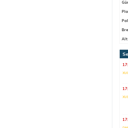
Gü
Pla
Pa
Bre
Alt
Se
17
XU
17
XU
17
DNI