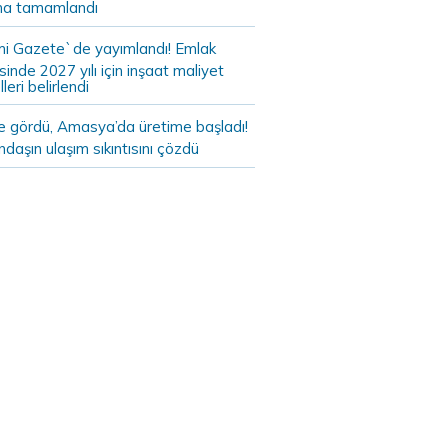
a tamamlandı
i Gazete`de yayımlandı! Emlak
sinde 2027 yılı için inşaat maliyet
leri belirlendi
de gördü, Amasya’da üretime başladı!
daşın ulaşım sıkıntısını çözdü