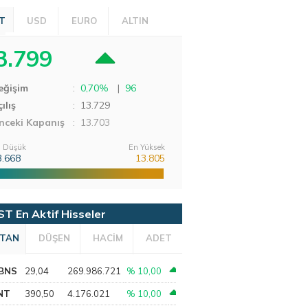
T
USD
EURO
ALTIN
3.799
eğişim
:
0,70%
|
96
ılış
:
13.729
nceki Kapanış
: 13.703
 Düşük
En Yüksek
3.668
13.805
ST En Aktif Hisseler
TAN
DÜŞEN
HACİM
ADET
BNS
29,04
269.986.721
% 10,00
NT
390,50
4.176.021
% 10,00