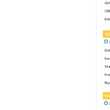
GU
CR
KA
Dö
Do
Eu
Ste
Fr
Riy
Em