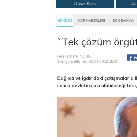
Döviz Kuru
Dol
GÜNDEM
KAP HABERLERİ
SON DAKİKA
`Tek çözüm örgüt
08.09.2015 14:39
Son güncelleme : 08.09.2015 15:30
Dağlıca ve Iğdır’daki çatışmalarla
sonra devletin razı olabileceği tek