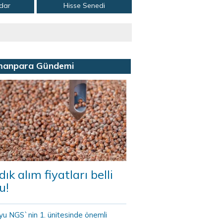
adar
Hisse Senedi
manpara Gündemi
dık alım fiyatları belli
u!
yu NGS`nin 1. ünitesinde önemli