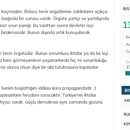
BIS
açmadım. Bölücü terör örgütlerinin saldırılarını açıkça,
bağında bir sorunu vardır. Örgüte yurtiçi ve yurtdışında
1
biraz onun paniği. Bu saatten sonra devletin razı
 bırakmasıdır. Bunun dışında artık konuşulacak,
D
Aç
Ö
erör örgütüdür. Bunun sorumlusu iktidar ya da bir kişi
ta beis görmeyenlerin yaşananlarda hiç mi sorumluluğu
En
1
e olursa olsun diye bir akıl tutulmasına kapılanlar
 benim başlattığım iddiası kara propagandadır. 1
BI
şananların hesabını soracaktır. Türkiye'nin iktidar
AR
ihtiyacı vardır. Güçlü demokrasi aynı zamanda gücünü
RU
KE