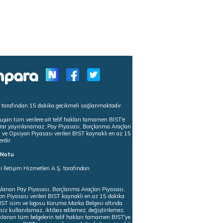
s tarafından 15 dakika gecikmeli sağlanmaktadır.
uşan tüm verilere ait telif hakları tamamen BIST'e
tekrar yayınlanamaz. Pay Piyasası, Borçlanma Araçları
m ve Opsiyon Piyasası verileri BIST kaynaklı en az 15
erdir.
ı Notu
i İletişim Hizmetleri A.Ş. tarafından
ğlanan Pay Piyasası, Borçlanma Araçları Piyasası,
on Piyasası verileri BIST kaynaklı en az 15 dakika
 BIST isim ve logosu Koruma Marka Belgesi altında
iz kullanılamaz, iktibas edilemez, değiştirilemez.
klanan tüm belgelerin telif hakları tamamen BIST'ye