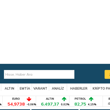
ALTIN
EMTİA
VARANT
ANALİZ
HABERLER
KRİPTO P
EURO
ALTIN
PETROL
54,9738
6.497,37
82,75
4
%
-0,06%
0,02%
4,15%