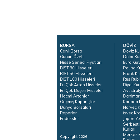
BORSA
DÖVİZ
Canlı Borsa
Döviz Ku
Günün Özeti
Dolar Ku
Hisse Senedi Fiyatları
Euro Kur
BIST 30 Hisseleri
Pound K
BIST 50 Hisseleri
Frank Ku
BIST 100 Hisseleri
Rus Rubl
En Çok Artan Hisseler
Riyal Kur
En Çok Düşen Hisseler
Avustral
Hacmi Artanlar
Danimar
Geçmiş Kapanışlar
Kanada D
Dünya Borsaları
Norveç K
Raporlar
İsveç Kr
Endeksler
Japon Ye
Serbest 
Kurları
Merkez 
Copyright 2026
Kurları