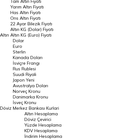
Tam Altın Fiyatı
Yarım Altın Fiyatı
DÖVİZ
Has Altın Fiyatı
Ons Altın Fiyatı
Döviz Kuru
22 Ayar Bilezik Fiyatı
Dolar Kuru
Altın KG (Dolar) Fiyatı
Altın
Altın KG (Euro) Fiyatı
Euro Kuru
Dolar
Euro
Pound Kuru
Sterlin
Kanada Doları
Frank Kuru
İsviçre Frangı
Riyal Kuru
Rus Rublesi
Suudi Riyali
Avustralya Doları
Japon Yeni
Avustralya Doları
Danimarka Kronu Kuru
Norveç Kronu
Danimarka Kronu
Kanada Doları Kuru
İsveç Kronu
Döviz
Merkez Bankası Kurlari
Norveç Kronu Kuru
Altın Hesaplama
İsveç Kronu Kuru
Döviz Çevirici
Yüzde Hesaplama
Japon Yeni Kuru
KDV Hesaplama
İndirim Hesaplama
Serbest Piyasa Döviz Kurları