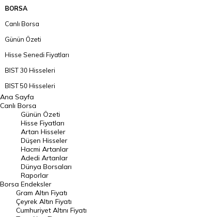
BORSA
Canlı Borsa
Günün Özeti
Hisse Senedi Fiyatları
BIST 30 Hisseleri
BIST 50 Hisseleri
Ana Sayfa
BIST 100 Hisseleri
Canlı Borsa
Günün Özeti
En Çok Artan Hisseler
Hisse Fiyatları
Artan Hisseler
En Çok Düşen Hisseler
Düşen Hisseler
Hacmi Artanlar
Hacmi Artanlar
Adedi Artanlar
Geçmiş Kapanışlar
Dünya Borsaları
Raporlar
Dünya Borsaları
Borsa
Endeksler
Gram Altın Fiyatı
Raporlar
Çeyrek Altın Fiyatı
Endeksler
Cumhuriyet Altını Fiyatı