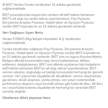
© BİST Verileri Foreks tarafından 15 dakika gecikmeli
sağlanmaktadır.
BIST piyasalarında oluşan tüm verilere ait telif hakları tamamen
BIST'e ait olup, bu veriler tekrar yayınlanamaz. Pay Piyasası,
Borçlanma Araçları Piyasası, Vadeli İşlem ve Opsiyon Piyasası
verileri BIST kaynaklı en az 15 dakika gecikmeli verilerdir.
Veri Sağlayıcı Uyarı Notu
Veriler FOREKS Bilgi İletişim Hizmetleri A.Ş. tarafından
sağlanmaktadır.
Foreks tarafından sağlanan Pay Piyasası, Borçlanma Araçları
Piyasası, Vadeli İşlem ve Opsiyon Piyasası verileri BIST kaynaklı en
az 15 dakika gecikmeli verilerdir. BIST isim ve logosu Koruma Marka
Belgesi altında korunmakta olup izinsiz kullanılamaz, iktibas
edilemez, değiştirilemez. BIST ismi altında açıklanan tüm belgelerin
telif hakları tamamen BIST'ye ait olup, tekrar yayınlanamaz. BIST,
verinin sekansı, doğruluğu ve tamlığı konusunda herhangi bir garanti
vermez. Veri yayınında oluşabilecek aksaklıklar, verinin ulaşmaması,
gecikmesi, eksik ulaşması, yanlış olması, veri yayın sistemindeki
perfomansın düşmesi veya kesintili olması gibi hallerde Alıcı, Alt Alıcı
ve / veya Kullanıcılarda oluşabilecek herhangi bir zarardan BIST
sorumlu değildir.
Uluslarası döviz piyasası kuru