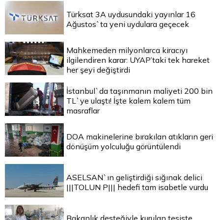
Türksat 3A uydusundaki yayınlar 16
Ağustos`ta yeni uydulara geçecek
Mahkemeden milyonlarca kiracıyı
ilgilendiren karar: UYAP’taki tek hareket
her şeyi değiştirdi
İstanbul`da taşınmanın maliyeti 200 bin
TL`ye ulaştı! İşte kalem kalem tüm
masraflar
DOA makinelerine bırakılan atıkların geri
dönüşüm yolculuğu görüntülendi
ASELSAN`ın geliştirdiği sığınak delici
|||TOLUN P||| hedefi tam isabetle vurdu
Bakanlık desteğiyle kurulan tesiste