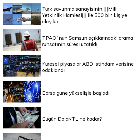
Türk savunma sanayisinin |||Milli
Yetkinlik Hamlesi||| ile 500 bin kişiye
ulaşıldı
TPAO`nun Samsun açıklarındaki arama
ruhsatının süresi uzatıldı
Küresel piyasalar ABD istihdam verisine
odaklandı
Borsa güne yükselişle başladı
Bugün Dolar/TL ne kadar?