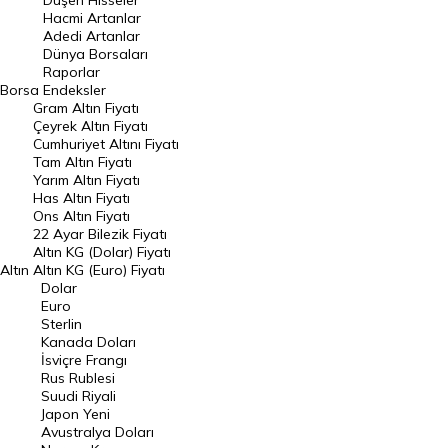
Düşen Hisseler
Hacmi Artanlar
Hacmi Artanlar
Adedi Artanlar
Geçmiş Kapanışlar
Dünya Borsaları
Raporlar
Dünya Borsaları
Borsa
Endeksler
Gram Altın Fiyatı
Raporlar
Çeyrek Altın Fiyatı
Endeksler
Cumhuriyet Altını Fiyatı
Tam Altın Fiyatı
Yarım Altın Fiyatı
DÖVİZ
Has Altın Fiyatı
Ons Altın Fiyatı
Döviz Kuru
22 Ayar Bilezik Fiyatı
Dolar Kuru
Altın KG (Dolar) Fiyatı
Altın
Altın KG (Euro) Fiyatı
Euro Kuru
Dolar
Euro
Pound Kuru
Sterlin
Kanada Doları
Frank Kuru
İsviçre Frangı
Riyal Kuru
Rus Rublesi
Suudi Riyali
Avustralya Doları
Japon Yeni
Avustralya Doları
Danimarka Kronu Kuru