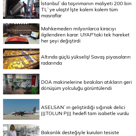
İstanbul`da taşınmanın maliyeti 200 bin
TL`ye ulaştı! İşte kalem kalem tüm
masraflar
Mahkemeden milyonlarca kiracıyı
ilgilendiren karar: UYAP’taki tek hareket
her şeyi değiştirdi
Altında güçlü yükseliş! Savaş piyasaların
radarında
DOA makinelerine bırakılan atıkların geri
dönüşüm yolculuğu görüntülendi
ASELSAN`ın geliştirdiği sığınak delici
|||TOLUN P||| hedefi tam isabetle vurdu
Bakanlık desteğiyle kurulan tesiste