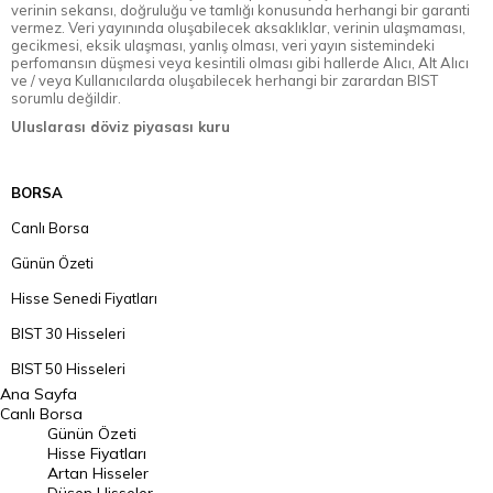
verinin sekansı, doğruluğu ve tamlığı konusunda herhangi bir garanti
vermez. Veri yayınında oluşabilecek aksaklıklar, verinin ulaşmaması,
gecikmesi, eksik ulaşması, yanlış olması, veri yayın sistemindeki
perfomansın düşmesi veya kesintili olması gibi hallerde Alıcı, Alt Alıcı
ve / veya Kullanıcılarda oluşabilecek herhangi bir zarardan BIST
sorumlu değildir.
Uluslarası döviz piyasası kuru
BORSA
Canlı Borsa
Günün Özeti
Hisse Senedi Fiyatları
BIST 30 Hisseleri
BIST 50 Hisseleri
Ana Sayfa
BIST 100 Hisseleri
Canlı Borsa
Günün Özeti
En Çok Artan Hisseler
Hisse Fiyatları
Artan Hisseler
En Çok Düşen Hisseler