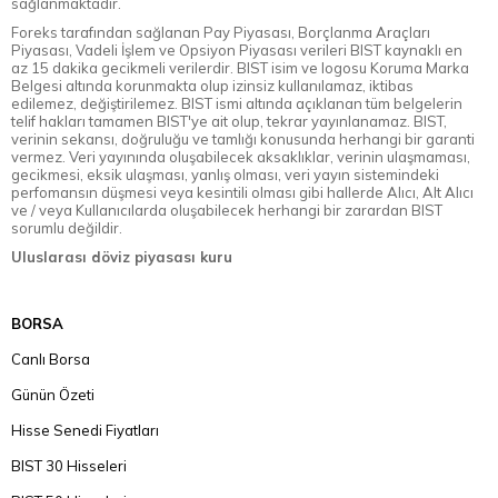
sağlanmaktadır.
Foreks tarafından sağlanan Pay Piyasası, Borçlanma Araçları
Piyasası, Vadeli İşlem ve Opsiyon Piyasası verileri BIST kaynaklı en
az 15 dakika gecikmeli verilerdir. BIST isim ve logosu Koruma Marka
Belgesi altında korunmakta olup izinsiz kullanılamaz, iktibas
edilemez, değiştirilemez. BIST ismi altında açıklanan tüm belgelerin
telif hakları tamamen BIST'ye ait olup, tekrar yayınlanamaz. BIST,
verinin sekansı, doğruluğu ve tamlığı konusunda herhangi bir garanti
vermez. Veri yayınında oluşabilecek aksaklıklar, verinin ulaşmaması,
gecikmesi, eksik ulaşması, yanlış olması, veri yayın sistemindeki
perfomansın düşmesi veya kesintili olması gibi hallerde Alıcı, Alt Alıcı
ve / veya Kullanıcılarda oluşabilecek herhangi bir zarardan BIST
sorumlu değildir.
Uluslarası döviz piyasası kuru
BORSA
Canlı Borsa
Günün Özeti
Hisse Senedi Fiyatları
BIST 30 Hisseleri