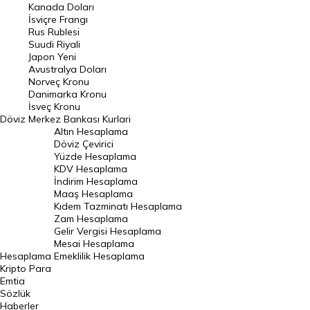
Kanada Doları
Frank Kuru
İsviçre Frangı
Riyal Kuru
Rus Rublesi
Suudi Riyali
Avustralya Doları
Japon Yeni
Avustralya Doları
Danimarka Kronu Kuru
Norveç Kronu
Danimarka Kronu
Kanada Doları Kuru
İsveç Kronu
Döviz
Merkez Bankası Kurlari
Norveç Kronu Kuru
Altın Hesaplama
İsveç Kronu Kuru
Döviz Çevirici
Yüzde Hesaplama
Japon Yeni Kuru
KDV Hesaplama
İndirim Hesaplama
Serbest Piyasa Döviz Kurları
Maaş Hesaplama
Kıdem Tazminatı Hesaplama
Merkez Bankası Döviz Kurları
Zam Hesaplama
Gelir Vergisi Hesaplama
ALTIN
Mesai Hesaplama
Hesaplama
Emeklilik Hesaplama
Altın Fiyatları
Kripto Para
Emtia
Gram Altın Fiyatı
Sözlük
Çeyrek Altın Fiyatı
Haberler