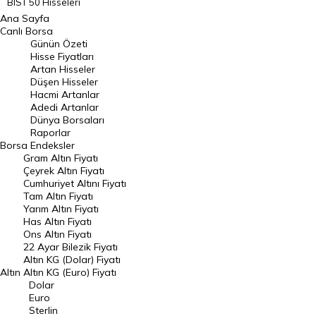
BIST 50 Hisseleri
Ana Sayfa
BIST 100 Hisseleri
Canlı Borsa
Günün Özeti
En Çok Artan Hisseler
Hisse Fiyatları
Artan Hisseler
En Çok Düşen Hisseler
Düşen Hisseler
Hacmi Artanlar
Hacmi Artanlar
Adedi Artanlar
Geçmiş Kapanışlar
Dünya Borsaları
Raporlar
Dünya Borsaları
Borsa
Endeksler
Gram Altın Fiyatı
Raporlar
Çeyrek Altın Fiyatı
Endeksler
Cumhuriyet Altını Fiyatı
Tam Altın Fiyatı
Yarım Altın Fiyatı
DÖVİZ
Has Altın Fiyatı
Ons Altın Fiyatı
Döviz Kuru
22 Ayar Bilezik Fiyatı
Dolar Kuru
Altın KG (Dolar) Fiyatı
Altın
Altın KG (Euro) Fiyatı
Euro Kuru
Dolar
Euro
Pound Kuru
Sterlin