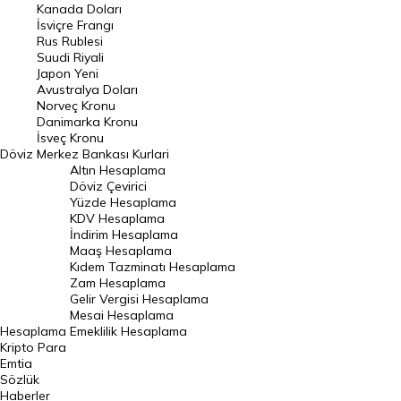
Kanada Doları
Frank Kuru
İsviçre Frangı
Riyal Kuru
Rus Rublesi
Suudi Riyali
Avustralya Doları
Japon Yeni
Avustralya Doları
Danimarka Kronu Kuru
Norveç Kronu
Danimarka Kronu
Kanada Doları Kuru
İsveç Kronu
Döviz
Merkez Bankası Kurlari
Norveç Kronu Kuru
Altın Hesaplama
İsveç Kronu Kuru
Döviz Çevirici
Yüzde Hesaplama
Japon Yeni Kuru
KDV Hesaplama
İndirim Hesaplama
Serbest Piyasa Döviz Kurları
Maaş Hesaplama
Kıdem Tazminatı Hesaplama
Merkez Bankası Döviz Kurları
Zam Hesaplama
Gelir Vergisi Hesaplama
ALTIN
Mesai Hesaplama
Hesaplama
Emeklilik Hesaplama
Altın Fiyatları
Kripto Para
Emtia
Gram Altın Fiyatı
Sözlük
Çeyrek Altın Fiyatı
Haberler