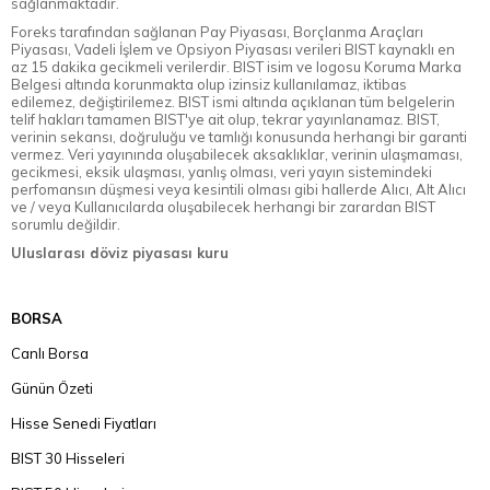
sağlanmaktadır.
Foreks tarafından sağlanan Pay Piyasası, Borçlanma Araçları
Piyasası, Vadeli İşlem ve Opsiyon Piyasası verileri BIST kaynaklı en
az 15 dakika gecikmeli verilerdir. BIST isim ve logosu Koruma Marka
Belgesi altında korunmakta olup izinsiz kullanılamaz, iktibas
edilemez, değiştirilemez. BIST ismi altında açıklanan tüm belgelerin
telif hakları tamamen BIST'ye ait olup, tekrar yayınlanamaz. BIST,
verinin sekansı, doğruluğu ve tamlığı konusunda herhangi bir garanti
vermez. Veri yayınında oluşabilecek aksaklıklar, verinin ulaşmaması,
gecikmesi, eksik ulaşması, yanlış olması, veri yayın sistemindeki
perfomansın düşmesi veya kesintili olması gibi hallerde Alıcı, Alt Alıcı
ve / veya Kullanıcılarda oluşabilecek herhangi bir zarardan BIST
sorumlu değildir.
Uluslarası döviz piyasası kuru
BORSA
Canlı Borsa
Günün Özeti
Hisse Senedi Fiyatları
BIST 30 Hisseleri