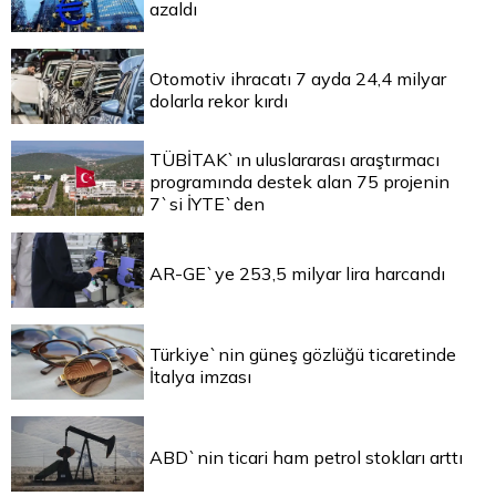
azaldı
Otomotiv ihracatı 7 ayda 24,4 milyar
dolarla rekor kırdı
TÜBİTAK`ın uluslararası araştırmacı
programında destek alan 75 projenin
7`si İYTE`den
AR-GE`ye 253,5 milyar lira harcandı
Türkiye`nin güneş gözlüğü ticaretinde
İtalya imzası
ABD`nin ticari ham petrol stokları arttı