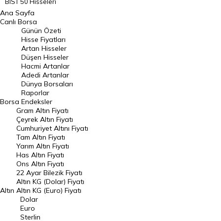
BIST 50 Hisseleri
Ana Sayfa
BIST 100 Hisseleri
Canlı Borsa
Günün Özeti
En Çok Artan Hisseler
Hisse Fiyatları
Artan Hisseler
En Çok Düşen Hisseler
Düşen Hisseler
Hacmi Artanlar
Hacmi Artanlar
Adedi Artanlar
Geçmiş Kapanışlar
Dünya Borsaları
Raporlar
Dünya Borsaları
Borsa
Endeksler
Gram Altın Fiyatı
Raporlar
Çeyrek Altın Fiyatı
Endeksler
Cumhuriyet Altını Fiyatı
Tam Altın Fiyatı
Yarım Altın Fiyatı
DÖVİZ
Has Altın Fiyatı
Ons Altın Fiyatı
Döviz Kuru
22 Ayar Bilezik Fiyatı
Dolar Kuru
Altın KG (Dolar) Fiyatı
Altın
Altın KG (Euro) Fiyatı
Euro Kuru
Dolar
Euro
Pound Kuru
Sterlin