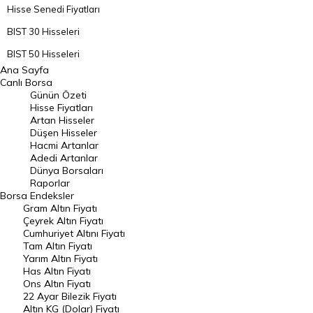
Hisse Senedi Fiyatları
BIST 30 Hisseleri
BIST 50 Hisseleri
Ana Sayfa
BIST 100 Hisseleri
Canlı Borsa
Günün Özeti
En Çok Artan Hisseler
Hisse Fiyatları
Artan Hisseler
En Çok Düşen Hisseler
Düşen Hisseler
Hacmi Artanlar
Hacmi Artanlar
Adedi Artanlar
Geçmiş Kapanışlar
Dünya Borsaları
Raporlar
Dünya Borsaları
Borsa
Endeksler
Gram Altın Fiyatı
Raporlar
Çeyrek Altın Fiyatı
Endeksler
Cumhuriyet Altını Fiyatı
Tam Altın Fiyatı
Yarım Altın Fiyatı
DÖVİZ
Has Altın Fiyatı
Ons Altın Fiyatı
Döviz Kuru
22 Ayar Bilezik Fiyatı
Dolar Kuru
Altın KG (Dolar) Fiyatı