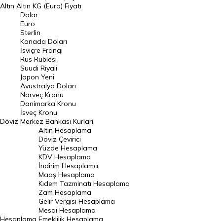
Altın
Altın KG (Euro) Fiyatı
Euro Kuru
Dolar
Euro
Pound Kuru
Sterlin
Kanada Doları
Frank Kuru
İsviçre Frangı
Riyal Kuru
Rus Rublesi
Suudi Riyali
Avustralya Doları
Japon Yeni
Avustralya Doları
Danimarka Kronu Kuru
Norveç Kronu
Danimarka Kronu
Kanada Doları Kuru
İsveç Kronu
Döviz
Merkez Bankası Kurlari
Norveç Kronu Kuru
Altın Hesaplama
İsveç Kronu Kuru
Döviz Çevirici
Yüzde Hesaplama
Japon Yeni Kuru
KDV Hesaplama
İndirim Hesaplama
Serbest Piyasa Döviz Kurları
Maaş Hesaplama
Kıdem Tazminatı Hesaplama
Merkez Bankası Döviz Kurları
Zam Hesaplama
Gelir Vergisi Hesaplama
ALTIN
Mesai Hesaplama
Hesaplama
Emeklilik Hesaplama