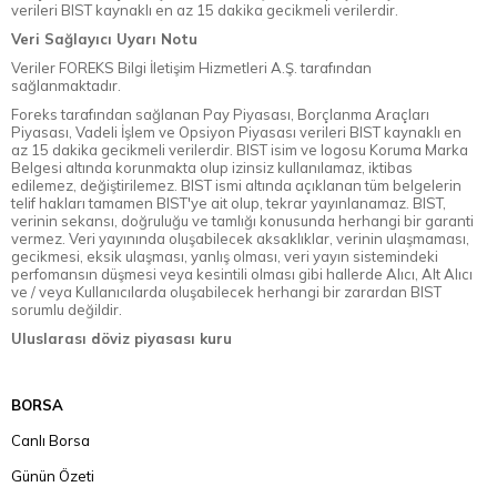
verileri BIST kaynaklı en az 15 dakika gecikmeli verilerdir.
Veri Sağlayıcı Uyarı Notu
Veriler FOREKS Bilgi İletişim Hizmetleri A.Ş. tarafından
sağlanmaktadır.
Foreks tarafından sağlanan Pay Piyasası, Borçlanma Araçları
Piyasası, Vadeli İşlem ve Opsiyon Piyasası verileri BIST kaynaklı en
az 15 dakika gecikmeli verilerdir. BIST isim ve logosu Koruma Marka
Belgesi altında korunmakta olup izinsiz kullanılamaz, iktibas
edilemez, değiştirilemez. BIST ismi altında açıklanan tüm belgelerin
telif hakları tamamen BIST'ye ait olup, tekrar yayınlanamaz. BIST,
verinin sekansı, doğruluğu ve tamlığı konusunda herhangi bir garanti
vermez. Veri yayınında oluşabilecek aksaklıklar, verinin ulaşmaması,
gecikmesi, eksik ulaşması, yanlış olması, veri yayın sistemindeki
perfomansın düşmesi veya kesintili olması gibi hallerde Alıcı, Alt Alıcı
ve / veya Kullanıcılarda oluşabilecek herhangi bir zarardan BIST
sorumlu değildir.
Uluslarası döviz piyasası kuru
BORSA
Canlı Borsa
Günün Özeti