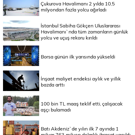
Çukurova Havalimanı 2 yılda 10,5
milyondan fazla yolcu ağırladı
İstanbul Sabiha Gökçen Uluslararası
Havalimanı`nda tüm zamanların günlük
yolcu ve uçuş rekoru kırıldı
Borsa günün ilk yarısında yükseldi
İnşaat maliyet endeksi aylık ve yıllık
bazda arttı
100 bin TL maaş teklif etti, çalışacak
aşçı bulamadı
Batı Akdeniz`de yılın ilk 7 ayında 1
milyar 763 milyon dolarlık ihracat yapıldı