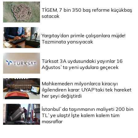
TİGEM, 7 bin 350 baş reforme küçükbaş
satacak
Yargıtay’dan primle çalışanlara müjde!
Tazminata yansıyacak
Türksat 3A uydusundaki yayınlar 16
Ağustos`ta yeni uydulara geçecek
Mahkemeden milyonlarca kiracıyı
ilgilendiren karar: UYAP’taki tek hareket
her şeyi değiştirdi
İstanbul`da taşınmanın maliyeti 200 bin
TL`ye ulaştı! İşte kalem kalem tüm
masraflar