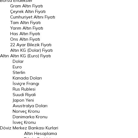
Borsa
Endeksler
Gram Altın Fiyatı
Raporlar
Çeyrek Altın Fiyatı
Endeksler
Cumhuriyet Altını Fiyatı
Tam Altın Fiyatı
Yarım Altın Fiyatı
DÖVİZ
Has Altın Fiyatı
Ons Altın Fiyatı
Döviz Kuru
22 Ayar Bilezik Fiyatı
Dolar Kuru
Altın KG (Dolar) Fiyatı
Altın
Altın KG (Euro) Fiyatı
Euro Kuru
Dolar
Euro
Pound Kuru
Sterlin
Kanada Doları
Frank Kuru
İsviçre Frangı
Riyal Kuru
Rus Rublesi
Suudi Riyali
Avustralya Doları
Japon Yeni
Avustralya Doları
Danimarka Kronu Kuru
Norveç Kronu
Danimarka Kronu
Kanada Doları Kuru
İsveç Kronu
Döviz
Merkez Bankası Kurlari
Norveç Kronu Kuru
Altın Hesaplama