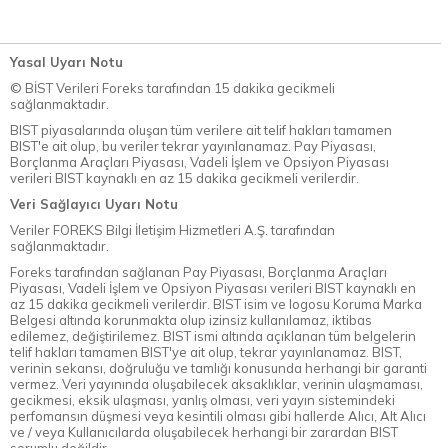
Yasal Uyarı Notu
© BİST Verileri Foreks tarafından 15 dakika gecikmeli
sağlanmaktadır.
BIST piyasalarında oluşan tüm verilere ait telif hakları tamamen
BIST'e ait olup, bu veriler tekrar yayınlanamaz. Pay Piyasası,
Borçlanma Araçları Piyasası, Vadeli İşlem ve Opsiyon Piyasası
verileri BIST kaynaklı en az 15 dakika gecikmeli verilerdir.
Veri Sağlayıcı Uyarı Notu
Veriler FOREKS Bilgi İletişim Hizmetleri A.Ş. tarafından
sağlanmaktadır.
Foreks tarafından sağlanan Pay Piyasası, Borçlanma Araçları
Piyasası, Vadeli İşlem ve Opsiyon Piyasası verileri BIST kaynaklı en
az 15 dakika gecikmeli verilerdir. BIST isim ve logosu Koruma Marka
Belgesi altında korunmakta olup izinsiz kullanılamaz, iktibas
edilemez, değiştirilemez. BIST ismi altında açıklanan tüm belgelerin
telif hakları tamamen BIST'ye ait olup, tekrar yayınlanamaz. BIST,
verinin sekansı, doğruluğu ve tamlığı konusunda herhangi bir garanti
vermez. Veri yayınında oluşabilecek aksaklıklar, verinin ulaşmaması,
gecikmesi, eksik ulaşması, yanlış olması, veri yayın sistemindeki
perfomansın düşmesi veya kesintili olması gibi hallerde Alıcı, Alt Alıcı
ve / veya Kullanıcılarda oluşabilecek herhangi bir zarardan BIST