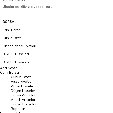
sorumlu değildir.
Uluslarası döviz piyasası kuru
BORSA
Canlı Borsa
Günün Özeti
Hisse Senedi Fiyatları
BIST 30 Hisseleri
BIST 50 Hisseleri
Ana Sayfa
BIST 100 Hisseleri
Canlı Borsa
Günün Özeti
En Çok Artan Hisseler
Hisse Fiyatları
Artan Hisseler
En Çok Düşen Hisseler
Düşen Hisseler
Hacmi Artanlar
Hacmi Artanlar
Adedi Artanlar
Geçmiş Kapanışlar
Dünya Borsaları
Raporlar
Dünya Borsaları