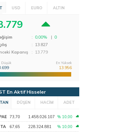
T
USD
EURO
ALTIN
3.779
eğişim
:
0,00%
|
0
ılış
:
13.827
nceki Kapanış
: 13.779
 Düşük
En Yüksek
3.699
13.956
ST En Aktif Hisseler
TAN
DÜŞEN
HACİM
ADET
PAE
73,70
1.458.026.107
% 10,00
PTA
67,65
228.324.881
% 10,00