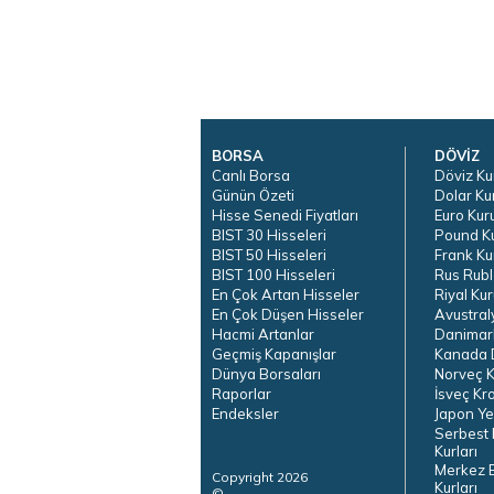
BORSA
DÖVİZ
Canlı Borsa
Döviz Ku
Günün Özeti
Dolar Ku
Hisse Senedi Fiyatları
Euro Kur
BIST 30 Hisseleri
Pound K
BIST 50 Hisseleri
Frank Ku
BIST 100 Hisseleri
Rus Rubl
En Çok Artan Hisseler
Riyal Kur
En Çok Düşen Hisseler
Avustral
Hacmi Artanlar
Danimar
Geçmiş Kapanışlar
Kanada D
Dünya Borsaları
Norveç K
Raporlar
İsveç Kr
Endeksler
Japon Ye
Serbest 
Kurları
Merkez 
Copyright 2026
Kurları
©