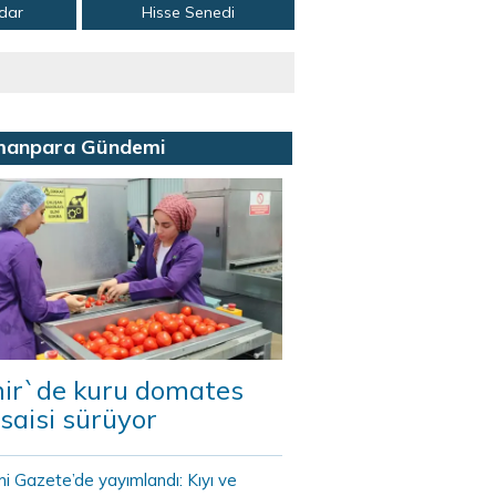
adar
Hisse Senedi
manpara Gündemi
mir`de kuru domates
saisi sürüyor
i Gazete’de yayımlandı: Kıyı ve