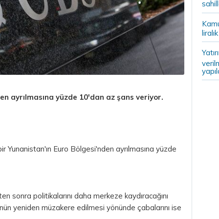
sahil
Kamu
liral
Yatır
veril
yapıl
en ayrılmasına yüzde 10'dan az şans veriyor.
 bir Yunanistan'ın Euro Bölgesi'nden ayrılmasına yüzde
kten sonra politikalarını daha merkeze kaydıracağını
ünün yeniden müzakere edilmesi yönünde çabalarını ise