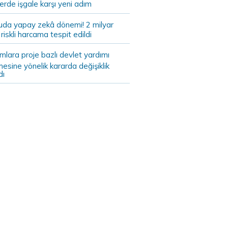
lerde işgale karşı yeni adım
da yapay zekâ dönemi! 2 milyar
ık riskli harcama tespit edildi
ımlara proje bazlı devlet yardımı
mesine yönelik kararda değişiklik
dı