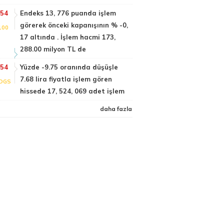
:54
Endeks 13, 776 puanda işlem
görerek önceki kapanışının % -0,
100
17 altında . İşlem hacmi 173,
288.00 milyon TL de
:54
Yüzde -9.75 oranında düşüşle
7.68 lira fiyatla işlem gören
DGS
hissede 17, 524, 069 adet işlem
daha fazla