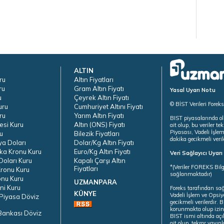
ALTIN
ru
Altın Fiyatları
ru
Gram Altın Fiyatı
Yasal Uyarı Notu
u
Çeyrek Altın Fiyatı
© BİST Verileri Forek
uru
Cumhuriyet Altını Fiyatı
ru
Yarım Altın Fiyatı
BIST piyasalarında ol
esi Kuru
Altın (ONS) Fiyatı
ait olup, bu veriler 
Piyasası, Vadeli İşle
u
Bilezik Fiyatları
dakika gecikmeli veril
ya Doları
Dolar/Kg Altın Fiyatı
ka Kronu Kuru
Euro/Kg Altın Fiyatı
Veri Sağlayıcı Uyar
oları Kuru
Kapalı Çarşı Altın
*(Veriler FOREKS Bilg
Fiyatları
ronu Kuru
sağlanmaktadır)
onu Kuru
UZMANPARA
ni Kuru
Foreks tarafından sa
KÜNYE
Vadeli İşlem ve Opsiy
Piyasa Döviz
gecikmeli verilerdir.
korunmakta olup izins
Bankası Döviz
BIST ismi altında açı
ait olup, tekrar yayı