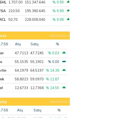
SHL
1.707,00
151.347.646
% 9,99
FSA
210,50
195.380.645
% 9,98
RCL
50,70
228.008.040
% 9,98
viz
daha fazla
17:58
Alış
Satış
%
lar
47,7113
47,7245
% 0,03
ro
55,1535
55,1901
% 0,00
rlin
64,1979
64,5197
% 14,38
ank
58,8023
59,0970
% 12,87
al
12,6733
12,7368
% 14,55
tia
daha fazla
17:58
Alış
Satış
%