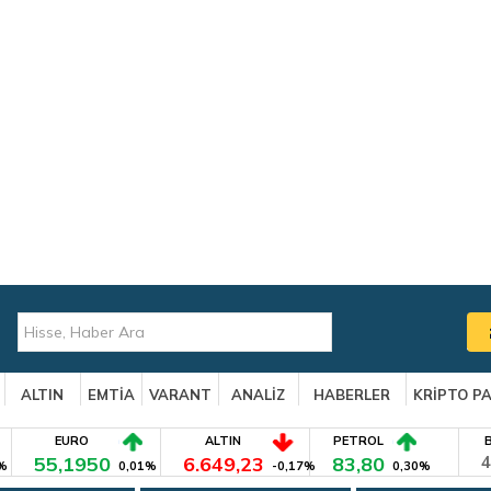
ALTIN
EMTİA
VARANT
ANALİZ
HABERLER
KRİPTO P
EURO
ALTIN
PETROL
55,1950
6.649,23
83,80
4
%
0,01%
-0,17%
0,30%