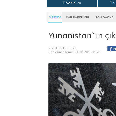
Döviz Kuru
Dol
GÜNDEM
KAP HABERLERİ
SON DAKİKA
Yunanistan`ın çık
26.01.2015 11:21
Son güncelleme : 26.01.2015 11:23