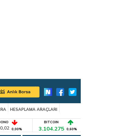
ARA
HESAPLAMA ARAÇLARI
BONO
BITCOIN
0,02
3.104.275
0,00%
0,60%