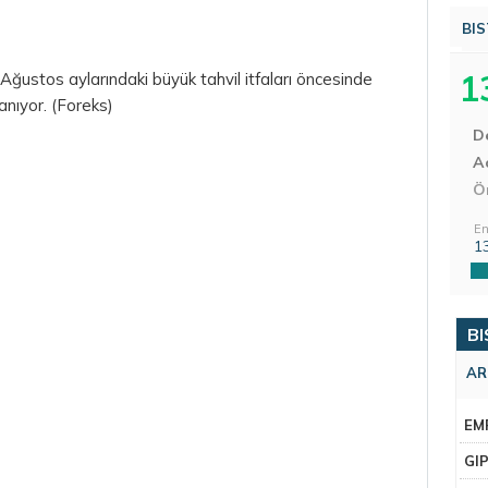
BIS
1
 Ağustos aylarındaki büyük
tahvil
itfaları öncesinde
anıyor. (Foreks)
D
Aç
Ö
En
1
BI
AR
EM
GI