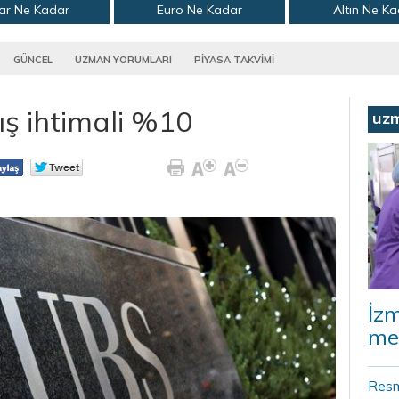
ar Ne Kadar
Euro Ne Kadar
Altın Ne K
GÜNCEL
UZMAN YORUMLARI
PİYASA TAKVİMİ
ış ihtimali %10
uz
İz
me
Resm