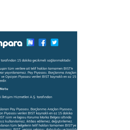
s tarafından 15 dakika gecikmeli sağlanmaktadır.
uşan tüm verilere ait telif hakları tamamen BIST'e
tekrar yayınlanamaz. Pay Piyasası, Borçlanma Araçları
m ve Opsiyon Piyasası verileri BIST kaynaklı en az 15
erdir.
ı Notu
i İletişim Hizmetleri A.Ş. tarafından
ğlanan Pay Piyasası, Borçlanma Araçları Piyasası,
on Piyasası verileri BIST kaynaklı en az 15 dakika
 BIST isim ve logosu Koruma Marka Belgesi altında
iz kullanılamaz, iktibas edilemez, değiştirilemez.
klanan tüm belgelerin telif hakları tamamen BIST'ye
nlanamaz. BIST, verinin sekansı, doğruluğu ve tamlığı