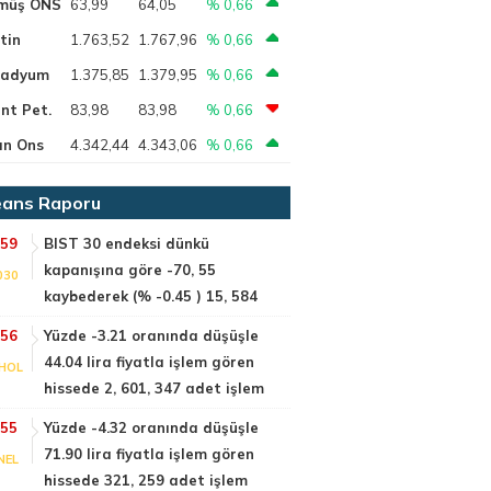
müş ONS
63,99
64,05
% 0,66
tin
1.763,52
1.767,96
% 0,66
ladyum
1.375,85
1.379,95
% 0,66
nt Pet.
83,98
83,98
% 0,66
ın Ons
4.342,44
4.343,06
% 0,66
ans Raporu
:59
BIST 30 endeksi dünkü
kapanışına göre -70, 55
030
kaybederek (% -0.45 ) 15, 584
:56
Yüzde -3.21 oranında düşüşle
44.04 lira fiyatla işlem gören
HOL
hissede 2, 601, 347 adet işlem
:55
Yüzde -4.32 oranında düşüşle
71.90 lira fiyatla işlem gören
NEL
hissede 321, 259 adet işlem