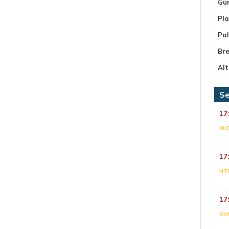
Gü
Pla
Pa
Bre
Alt
Se
17
XU
17
NT
17
SA