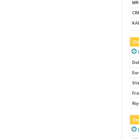
MR
CR
KA
Dö
Do
Eu
Ste
Fr
Riy
Em