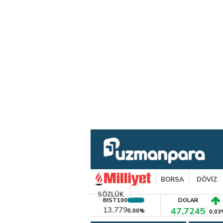
BORSA
DÖVİZ
SÖZLÜK
BIST100
DOLAR
13.779
47,7245
0,00%
0,03