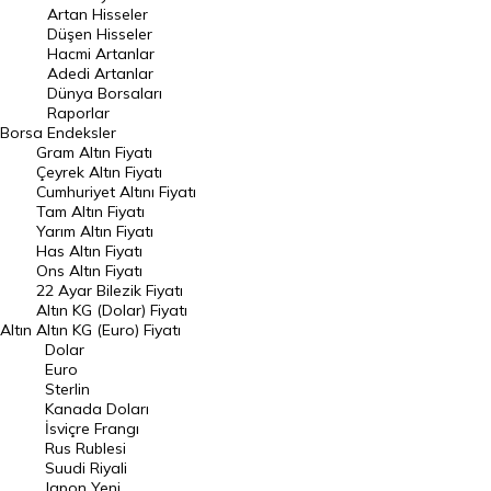
Artan Hisseler
En Çok Düşen Hisseler
Düşen Hisseler
Hacmi Artanlar
Hacmi Artanlar
Adedi Artanlar
Geçmiş Kapanışlar
Dünya Borsaları
Raporlar
Dünya Borsaları
Borsa
Endeksler
Gram Altın Fiyatı
Raporlar
Çeyrek Altın Fiyatı
Endeksler
Cumhuriyet Altını Fiyatı
Tam Altın Fiyatı
Yarım Altın Fiyatı
DÖVİZ
Has Altın Fiyatı
Ons Altın Fiyatı
Döviz Kuru
22 Ayar Bilezik Fiyatı
Dolar Kuru
Altın KG (Dolar) Fiyatı
Altın
Altın KG (Euro) Fiyatı
Euro Kuru
Dolar
Euro
Pound Kuru
Sterlin
Kanada Doları
Frank Kuru
İsviçre Frangı
Riyal Kuru
Rus Rublesi
Suudi Riyali
Avustralya Doları
Japon Yeni