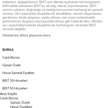
edilemez, değiştirilemez. BIST ismi altında açıklanan tüm belgelerin
telif hakları tamamen BIST'ye ait olup, tekrar yayınlanamaz. BIST,
verinin sekansı, doğruluğu ve tamlığı konusunda herhangi bir garanti
vermez. Veri yayınında oluşabilecek aksaklıklar, verinin ulaşmaması,
gecikmesi, eksik ulaşması, yanlış olması, veri yayın sistemindeki
perfomansın düşmesi veya kesintili olması gibi hallerde Alıcı, Alt Alıcı
ve / veya Kullanıcılarda oluşabilecek herhangi bir zarardan BIST
sorumlu değildir.
Uluslarası döviz piyasası kuru
BORSA
Canlı Borsa
Günün Özeti
Hisse Senedi Fiyatları
BIST 30 Hisseleri
BIST 50 Hisseleri
Ana Sayfa
BIST 100 Hisseleri
Canlı Borsa
Günün Özeti
En Çok Artan Hisseler
Hisse Fiyatları