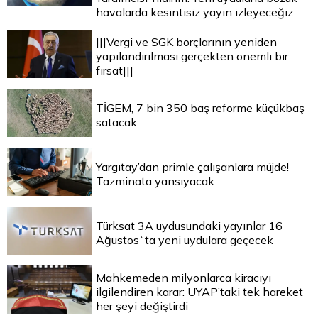
havalarda kesintisiz yayın izleyeceğiz
|||Vergi ve SGK borçlarının yeniden
yapılandırılması gerçekten önemli bir
fırsat|||
TİGEM, 7 bin 350 baş reforme küçükbaş
satacak
Yargıtay’dan primle çalışanlara müjde!
Tazminata yansıyacak
Türksat 3A uydusundaki yayınlar 16
Ağustos`ta yeni uydulara geçecek
Mahkemeden milyonlarca kiracıyı
ilgilendiren karar: UYAP’taki tek hareket
her şeyi değiştirdi