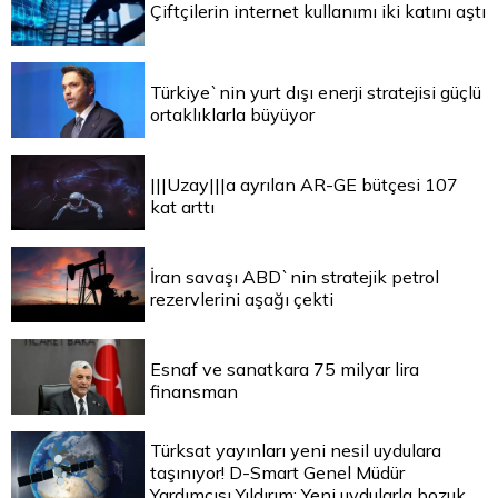
Çiftçilerin internet kullanımı iki katını aştı
Türkiye`nin yurt dışı enerji stratejisi güçlü
ortaklıklarla büyüyor
|||Uzay|||a ayrılan AR-GE bütçesi 107
kat arttı
İran savaşı ABD`nin stratejik petrol
rezervlerini aşağı çekti
Esnaf ve sanatkara 75 milyar lira
finansman
Türksat yayınları yeni nesil uydulara
taşınıyor! D-Smart Genel Müdür
Yardımcısı Yıldırım: Yeni uydularla bozuk