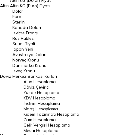
Altın KG (Dolar) Fiyatı
Altın
Altın KG (Euro) Fiyatı
Euro Kuru
Dolar
Euro
Pound Kuru
Sterlin
Kanada Doları
Frank Kuru
İsviçre Frangı
Riyal Kuru
Rus Rublesi
Suudi Riyali
Avustralya Doları
Japon Yeni
Avustralya Doları
Danimarka Kronu Kuru
Norveç Kronu
Danimarka Kronu
Kanada Doları Kuru
İsveç Kronu
Döviz
Merkez Bankası Kurlari
Norveç Kronu Kuru
Altın Hesaplama
İsveç Kronu Kuru
Döviz Çevirici
Yüzde Hesaplama
Japon Yeni Kuru
KDV Hesaplama
İndirim Hesaplama
Serbest Piyasa Döviz Kurları
Maaş Hesaplama
Kıdem Tazminatı Hesaplama
Merkez Bankası Döviz Kurları
Zam Hesaplama
Gelir Vergisi Hesaplama
ALTIN
Mesai Hesaplama