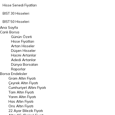
Hisse Senedi Fiyatları
BIST 30 Hisseleri
BIST 50 Hisseleri
Ana Sayfa
BIST 100 Hisseleri
Canlı Borsa
Günün Özeti
En Çok Artan Hisseler
Hisse Fiyatları
Artan Hisseler
En Çok Düşen Hisseler
Düşen Hisseler
Hacmi Artanlar
Hacmi Artanlar
Adedi Artanlar
Geçmiş Kapanışlar
Dünya Borsaları
Raporlar
Dünya Borsaları
Borsa
Endeksler
Gram Altın Fiyatı
Raporlar
Çeyrek Altın Fiyatı
Endeksler
Cumhuriyet Altını Fiyatı
Tam Altın Fiyatı
Yarım Altın Fiyatı
DÖVİZ
Has Altın Fiyatı
Ons Altın Fiyatı
Döviz Kuru
22 Ayar Bilezik Fiyatı
Dolar Kuru