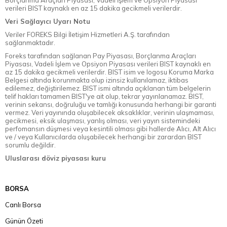
verileri BIST kaynaklı en az 15 dakika gecikmeli verilerdir.
Veri Sağlayıcı Uyarı Notu
Veriler FOREKS Bilgi İletişim Hizmetleri A.Ş. tarafından
sağlanmaktadır.
Foreks tarafından sağlanan Pay Piyasası, Borçlanma Araçları
Piyasası, Vadeli İşlem ve Opsiyon Piyasası verileri BIST kaynaklı en
az 15 dakika gecikmeli verilerdir. BIST isim ve logosu Koruma Marka
Belgesi altında korunmakta olup izinsiz kullanılamaz, iktibas
edilemez, değiştirilemez. BIST ismi altında açıklanan tüm belgelerin
telif hakları tamamen BIST'ye ait olup, tekrar yayınlanamaz. BIST,
verinin sekansı, doğruluğu ve tamlığı konusunda herhangi bir garanti
vermez. Veri yayınında oluşabilecek aksaklıklar, verinin ulaşmaması,
gecikmesi, eksik ulaşması, yanlış olması, veri yayın sistemindeki
perfomansın düşmesi veya kesintili olması gibi hallerde Alıcı, Alt Alıcı
ve / veya Kullanıcılarda oluşabilecek herhangi bir zarardan BIST
sorumlu değildir.
Uluslarası döviz piyasası kuru
BORSA
Canlı Borsa
Günün Özeti