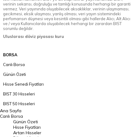
verinin sekansı, doğruluğu ve tamlığı konusunda herhangi bir garanti
vermez. Veri yayınında oluşabilecek aksaklıklar, verinin ulaşmaması,
gecikmesi, eksik ulaşması, yanlış olması, veri yayın sistemindeki
perfomansın düşmesi veya kesintili olması gibi hallerde Alıcı, Alt Alıcı
ve / veya Kullanıcılarda oluşabilecek herhangi bir zarardan BIST
sorumlu değildir.
Uluslarası döviz piyasası kuru
BORSA
Canlı Borsa
Günün Özeti
Hisse Senedi Fiyatları
BIST 30 Hisseleri
BIST 50 Hisseleri
Ana Sayfa
BIST 100 Hisseleri
Canlı Borsa
Günün Özeti
En Çok Artan Hisseler
Hisse Fiyatları
Artan Hisseler
En Çok Düşen Hisseler