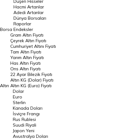
Düşen Hisseler
Hacmi Artanlar
Hacmi Artanlar
Adedi Artanlar
Geçmiş Kapanışlar
Dünya Borsaları
Raporlar
Dünya Borsaları
Borsa
Endeksler
Gram Altın Fiyatı
Raporlar
Çeyrek Altın Fiyatı
Endeksler
Cumhuriyet Altını Fiyatı
Tam Altın Fiyatı
Yarım Altın Fiyatı
DÖVİZ
Has Altın Fiyatı
Ons Altın Fiyatı
Döviz Kuru
22 Ayar Bilezik Fiyatı
Dolar Kuru
Altın KG (Dolar) Fiyatı
Altın
Altın KG (Euro) Fiyatı
Euro Kuru
Dolar
Euro
Pound Kuru
Sterlin
Kanada Doları
Frank Kuru
İsviçre Frangı
Riyal Kuru
Rus Rublesi
Suudi Riyali
Avustralya Doları
Japon Yeni
Avustralya Doları
Danimarka Kronu Kuru