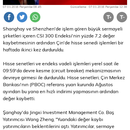
07.01.2016 Perşembe 08:45
Güncelleme : 07.01.2016 Perşembe 12:38
Shanghay ve Shenzhen'de işlem gören büyük sermayeli
şirketleri içeren CSI 300 Endeksi'nin yüzde 7,2 değer
kaybetmesinin ardından Çin'de hisse senedi işlemleri bir
haftada ikinci kez durduruldu.
Hisse senetleri ve endeks vadeli işlemleri yerel saat ile
09:59'da devre kesme (circuit breaker) mekanizmasının
devreye girmesi ile durduruldu. Hisse senetleri, Çin Merkez
Bankası'nın (PBOC) referans yuan kurunda Ağustos
ayından bu yana en hızlı indirimi yapmasının ardından
değer kaybetti.
Şanghay'da Jingxi Investment Management Co. Baş
Yatırımcısı Wang Zheng, "Yuandaki değer kaybı
yatırımcıların beklentilerini aştı. Yatırımcılar, sermaye