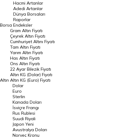
Hacmi Artanlar
Hacmi Artanlar
Adedi Artanlar
Geçmiş Kapanışlar
Dünya Borsaları
Raporlar
Dünya Borsaları
Borsa
Endeksler
Gram Altın Fiyatı
Raporlar
Çeyrek Altın Fiyatı
Endeksler
Cumhuriyet Altını Fiyatı
Tam Altın Fiyatı
Yarım Altın Fiyatı
DÖVİZ
Has Altın Fiyatı
Ons Altın Fiyatı
Döviz Kuru
22 Ayar Bilezik Fiyatı
Dolar Kuru
Altın KG (Dolar) Fiyatı
Altın
Altın KG (Euro) Fiyatı
Euro Kuru
Dolar
Euro
Pound Kuru
Sterlin
Kanada Doları
Frank Kuru
İsviçre Frangı
Riyal Kuru
Rus Rublesi
Suudi Riyali
Avustralya Doları
Japon Yeni
Avustralya Doları
Danimarka Kronu Kuru
Norveç Kronu