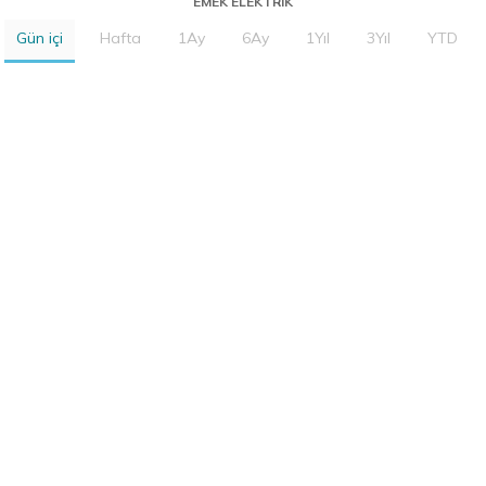
EMEK ELEKTRIK
Gün içi
Hafta
1Ay
6Ay
1Yıl
3Yıl
YTD