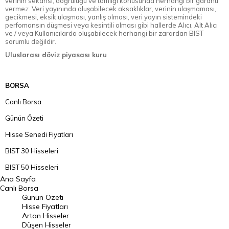
verinin sekansı, doğruluğu ve tamlığı konusunda herhangi bir garanti
vermez. Veri yayınında oluşabilecek aksaklıklar, verinin ulaşmaması,
gecikmesi, eksik ulaşması, yanlış olması, veri yayın sistemindeki
perfomansın düşmesi veya kesintili olması gibi hallerde Alıcı, Alt Alıcı
ve / veya Kullanıcılarda oluşabilecek herhangi bir zarardan BIST
sorumlu değildir.
Uluslarası döviz piyasası kuru
BORSA
Canlı Borsa
Günün Özeti
Hisse Senedi Fiyatları
BIST 30 Hisseleri
BIST 50 Hisseleri
Ana Sayfa
BIST 100 Hisseleri
Canlı Borsa
Günün Özeti
En Çok Artan Hisseler
Hisse Fiyatları
Artan Hisseler
En Çok Düşen Hisseler
Düşen Hisseler