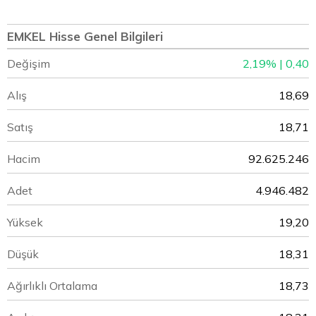
EMKEL Hisse Genel Bilgileri
Değişim
2,19% | 0,40
Alış
18,69
Satış
18,71
Hacim
92.625.246
Adet
4.946.482
Yüksek
19,20
Düşük
18,31
Ağırlıklı Ortalama
18,73