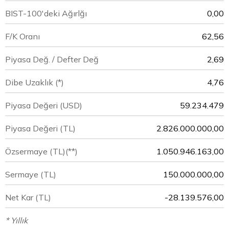
BIST-100'deki Ağırlğı
0,00
F/K Oranı
62,56
Piyasa Değ. / Defter Değ
2,69
Dibe Uzaklık (*)
4,76
Piyasa Değeri
(USD)
59.234.479
Piyasa Değeri
(TL)
2.826.000.000,00
Özsermaye
(TL)(**)
1.050.946.163,00
Sermaye
(TL)
150.000.000,00
Net Kar
(TL)
-28.139.576,00
* Yıllık