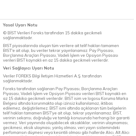
Yasal Uyarı Notu
© BİST Verileri Foreks tarafından 15 dakika gecikmeli
sağlanmaktadır.
BIST piyasalarında oluşan tüm verilere ait telif hakları tamamen
BIST'e ait olup, bu veriler tekrar yayınlanamaz. Pay Piyasası,
Borçlanma Araçları Piyasası, Vadeli İşlem ve Opsiyon Piyasası
verileri BIST kaynaklı en az 15 dakika gecikmeli verilerdir.
Veri Sağlayıcı Uyarı Notu
Veriler FOREKS Bilgi İletişim Hizmetleri A.Ş. tarafından
sağlanmaktadır.
Foreks tarafından sağlanan Pay Piyasası, Borçlanma Araçları
Piyasası, Vadeli İşlem ve Opsiyon Piyasası verileri BIST kaynaklı en
az 15 dakika gecikmeli verilerdir. BIST isim ve logosu Koruma Marka
Belgesi altında korunmakta olup izinsiz kullanılamaz, iktibas
edilemez, değiştirilemez. BIST ismi altında açıklanan tüm belgelerin
telif hakları tamamen BIST'ye ait olup, tekrar yayınlanamaz. BIST,
verinin sekansı, doğruluğu ve tamlığı konusunda herhangi bir garanti
vermez. Veri yayınında oluşabilecek aksaklıklar, verinin ulaşmaması,
gecikmesi, eksik ulaşması, yanlış olması, veri yayın sistemindeki
perfomansın düşmesi veya kesintili olması gibi hallerde Alıcı, Alt Alıcı