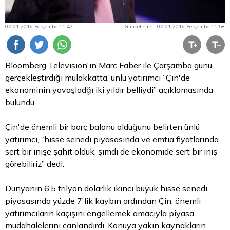
07.01.2016 Perşembe 11:47
Güncelleme : 07.01.2016 Perşembe 11:58
Bloomberg Television'ın Marc Faber ile Çarşamba günü
gerçekleştirdiği mülakkatta, ünlü yatırımcı “Çin'de
ekonominin yavaşladğı iki yıldır belliydi” açıklamasında
bulundu.
Çin'de önemli bir borç balonu olduğunu belirten ünlü
yatırımcı, “hisse senedi piyasasında ve emtia fiyatlarında
sert bir inişe şahit olduk, şimdi de ekonomide sert bir iniş
görebiliriz” dedi.
Dünyanın 6.5 trilyon dolarlık ikinci büyük hisse senedi
piyasasında yüzde 7'lik kaybın ardından Çin, önemli
yatırımcıların kaçışını engellemek amacıyla piyasa
müdahalelerini canlandırdı. Konuya yakın kaynakların