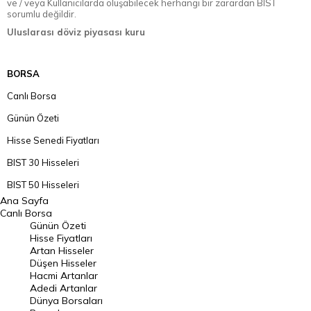
ve / veya Kullanıcılarda oluşabilecek herhangi bir zarardan BIST
sorumlu değildir.
Uluslarası döviz piyasası kuru
BORSA
Canlı Borsa
Günün Özeti
Hisse Senedi Fiyatları
BIST 30 Hisseleri
BIST 50 Hisseleri
Ana Sayfa
BIST 100 Hisseleri
Canlı Borsa
Günün Özeti
En Çok Artan Hisseler
Hisse Fiyatları
Artan Hisseler
En Çok Düşen Hisseler
Düşen Hisseler
Hacmi Artanlar
Hacmi Artanlar
Adedi Artanlar
Geçmiş Kapanışlar
Dünya Borsaları