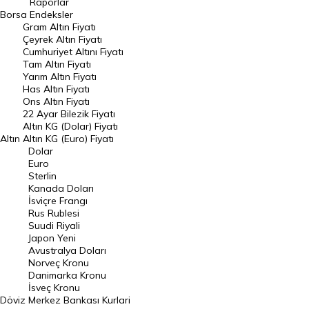
Raporlar
Dünya Borsaları
Borsa
Endeksler
Gram Altın Fiyatı
Raporlar
Çeyrek Altın Fiyatı
Endeksler
Cumhuriyet Altını Fiyatı
Tam Altın Fiyatı
Yarım Altın Fiyatı
DÖVİZ
Has Altın Fiyatı
Ons Altın Fiyatı
Döviz Kuru
22 Ayar Bilezik Fiyatı
Dolar Kuru
Altın KG (Dolar) Fiyatı
Altın
Altın KG (Euro) Fiyatı
Euro Kuru
Dolar
Euro
Pound Kuru
Sterlin
Kanada Doları
Frank Kuru
İsviçre Frangı
Riyal Kuru
Rus Rublesi
Suudi Riyali
Avustralya Doları
Japon Yeni
Avustralya Doları
Danimarka Kronu Kuru
Norveç Kronu
Danimarka Kronu
Kanada Doları Kuru
İsveç Kronu
Döviz
Merkez Bankası Kurlari
Norveç Kronu Kuru