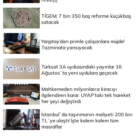
TİGEM, 7 bin 350 baş reforme küçükbaş
satacak
Yargıtay’dan primle çalışanlara müjde!
Tazminata yansıyacak
Türksat 3A uydusundaki yayınlar 16
Ağustos`ta yeni uydulara geçecek
Mahkemeden milyonlarca kiracıyı
ilgilendiren karar: UYAP’taki tek hareket
her şeyi değiştirdi
İstanbul`da taşınmanın maliyeti 200 bin
TL`ye ulaştı! İşte kalem kalem tüm
masraflar