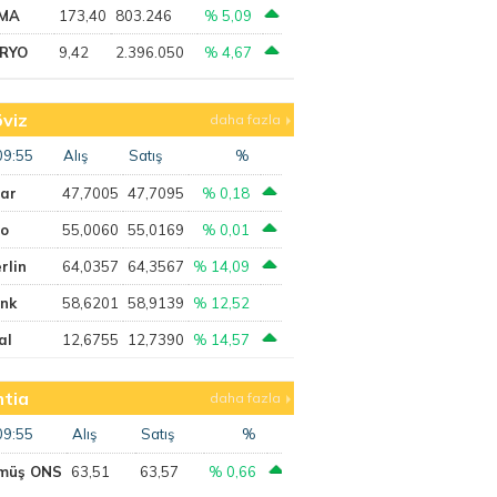
MA
173,40
803.246
% 5,09
RYO
9,42
2.396.050
% 4,67
viz
daha fazla
09:55
Alış
Satış
%
lar
47,7005
47,7095
% 0,18
ro
55,0060
55,0169
% 0,01
rlin
64,0357
64,3567
% 14,09
ank
58,6201
58,9139
% 12,52
al
12,6755
12,7390
% 14,57
tia
daha fazla
09:55
Alış
Satış
%
müş ONS
63,51
63,57
% 0,66