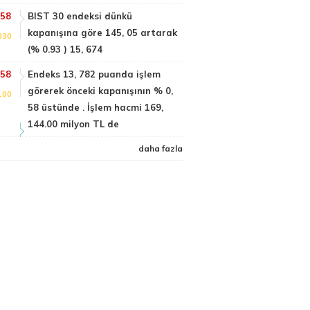
:58
BIST 30 endeksi dünkü
kapanışına göre 145, 05 artarak
030
(% 0.93 ) 15, 674
:58
Endeks 13, 782 puanda işlem
görerek önceki kapanışının % 0,
100
58 üstünde . İşlem hacmi 169,
144.00 milyon TL de
daha fazla