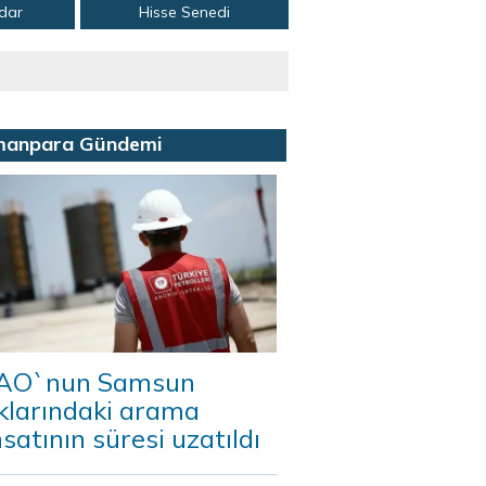
adar
Hisse Senedi
manpara Gündemi
AO`nun Samsun
klarındaki arama
satının süresi uzatıldı