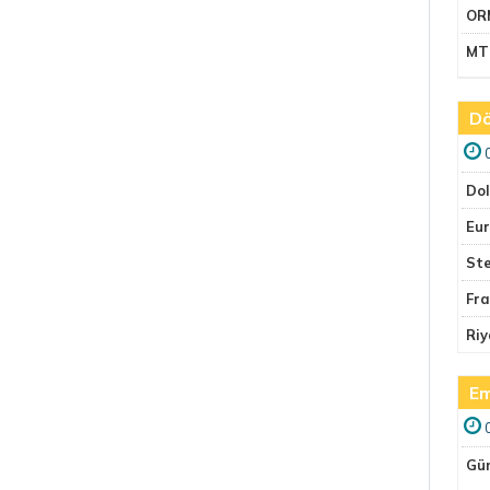
OR
MT
Dö
Do
Eu
Ste
Fr
Riy
Em
Gü