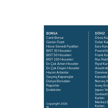
BORSA
DÖVİZ
Canlı Borsa
Döviz Ku
Günün Özeti
Dolar Ku
Hisse Senedi Fiyatları
Euro Kur
BIST 30 Hisseleri
Pound K
BIST 50 Hisseleri
Frank Ku
BIST 100 Hisseleri
Rus Rubl
En Çok Artan Hisseler
Riyal Kur
En Çok Düşen Hisseler
Avustral
Hacmi Artanlar
Danimar
Geçmiş Kapanışlar
Kanada D
Dünya Borsaları
Norveç K
Raporlar
İsveç Kr
Endeksler
Japon Ye
Serbest 
Kurları
Merkez 
Copyright 2026
Kurları
©