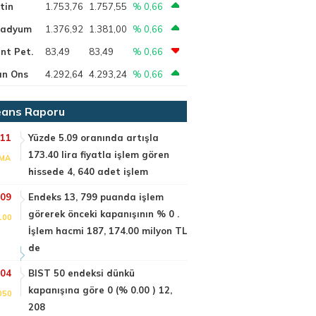
tin
1.753,76
1.757,55
% 0,66
ladyum
1.376,92
1.381,00
% 0,66
nt Pet.
83,49
83,49
% 0,66
ın Ons
4.292,64
4.293,24
% 0,66
ans Raporu
:11
Yüzde 5.09 oranında artışla
173.40 lira fiyatla işlem gören
MA
hissede 4, 640 adet işlem
:09
Endeks 13, 799 puanda işlem
görerek önceki kapanışının % 0 .
100
İşlem hacmi 187, 174.00 milyon TL
de
:04
BIST 50 endeksi dünkü
kapanışına göre 0 (% 0.00 ) 12,
050
208