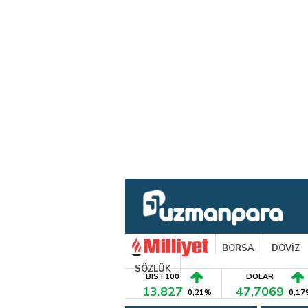
BORSA
DÖVİZ
SÖZLÜK
BIST100
DOLAR
13.827
47,7069
0,21%
0,17