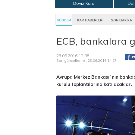
Döviz Kuru
Dol
GÜNDEM
KAP HABERLERİ
SON DAKİKA
ECB, bankalara 
23.06.2016 12:08
Son güncelleme : 23.06.2016 14:17
Avrupa Merkez Bankası`nın bankacı
kurulu toplantılarına katılacaklar.