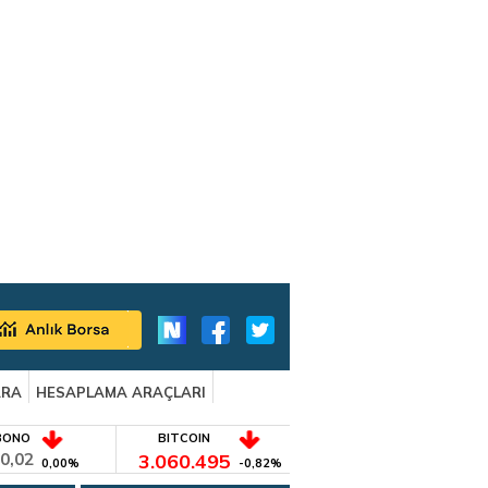
ARA
HESAPLAMA ARAÇLARI
BONO
BITCOIN
0,02
3.060.495
0,00%
-0,82%