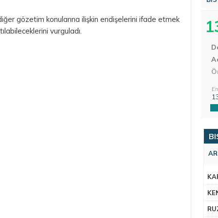
iğer gözetim konularına ilişkin endişelerini ifade etmek
1
ılabileceklerini vurguladı.
D
Aç
Ö
En
1
BI
AR
KA
KE
RU