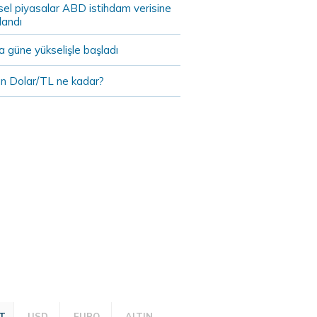
sel piyasalar ABD istihdam verisine
landı
 güne yükselişle başladı
n Dolar/TL ne kadar?
T
USD
EURO
ALTIN