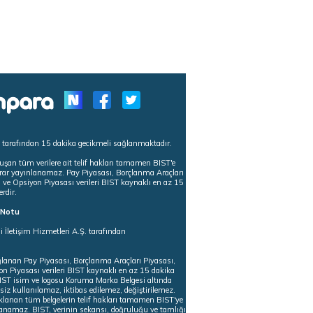
s tarafından 15 dakika gecikmeli sağlanmaktadır.
uşan tüm verilere ait telif hakları tamamen BIST'e
tekrar yayınlanamaz. Pay Piyasası, Borçlanma Araçları
m ve Opsiyon Piyasası verileri BIST kaynaklı en az 15
erdir.
ı Notu
i İletişim Hizmetleri A.Ş. tarafından
ğlanan Pay Piyasası, Borçlanma Araçları Piyasası,
on Piyasası verileri BIST kaynaklı en az 15 dakika
 BIST isim ve logosu Koruma Marka Belgesi altında
iz kullanılamaz, iktibas edilemez, değiştirilemez.
klanan tüm belgelerin telif hakları tamamen BIST'ye
nlanamaz. BIST, verinin sekansı, doğruluğu ve tamlığı