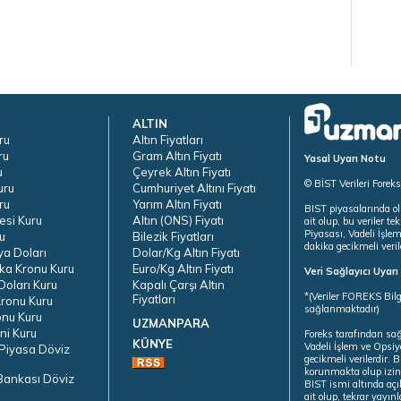
ALTIN
ru
Altın Fiyatları
ru
Gram Altın Fiyatı
Yasal Uyarı Notu
u
Çeyrek Altın Fiyatı
© BİST Verileri Forek
uru
Cumhuriyet Altını Fiyatı
ru
Yarım Altın Fiyatı
BIST piyasalarında ol
esi Kuru
Altın (ONS) Fiyatı
ait olup, bu veriler 
Piyasası, Vadeli İşle
u
Bilezik Fiyatları
dakika gecikmeli veril
ya Doları
Dolar/Kg Altın Fiyatı
ka Kronu Kuru
Euro/Kg Altın Fiyatı
Veri Sağlayıcı Uyar
oları Kuru
Kapalı Çarşı Altın
*(Veriler FOREKS Bilg
Fiyatları
ronu Kuru
sağlanmaktadır)
onu Kuru
UZMANPARA
ni Kuru
Foreks tarafından sa
KÜNYE
Vadeli İşlem ve Opsiy
Piyasa Döviz
gecikmeli verilerdir.
korunmakta olup izins
Bankası Döviz
BIST ismi altında açı
ait olup, tekrar yayı