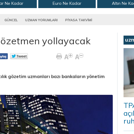
ar Ne Kadar
Euro Ne Kadar
Altın Ne K
GÜNCEL
UZMAN YORUMLARI
PİYASA TAKVİMİ
gözetmen yollayacak
uz
lık gözetim uzmanları bazı bankaların yönetim
TP
açı
ruh