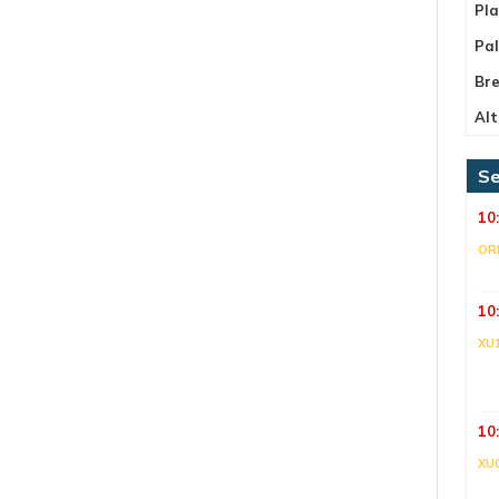
Pla
Pa
Bre
Alt
Se
10
OR
10
XU
10
XU