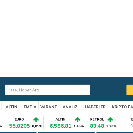
ALTIN
EMTİA
VARANT
ANALİZ
HABERLER
KRİPTO P
EURO
ALTIN
PETROL
55,0205
6.586,81
83,48
4
%
0,01%
1,45%
1,20%