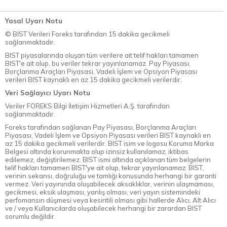
Yasal Uyarı Notu
© BİST Verileri Foreks tarafından 15 dakika gecikmeli
sağlanmaktadır.
BIST piyasalarında oluşan tüm verilere ait telif hakları tamamen
BIST'e ait olup, bu veriler tekrar yayınlanamaz. Pay Piyasası,
Borçlanma Araçları Piyasası, Vadeli İşlem ve Opsiyon Piyasası
verileri BIST kaynaklı en az 15 dakika gecikmeli verilerdir.
Veri Sağlayıcı Uyarı Notu
Veriler FOREKS Bilgi İletişim Hizmetleri A.Ş. tarafından
sağlanmaktadır.
Foreks tarafından sağlanan Pay Piyasası, Borçlanma Araçları
Piyasası, Vadeli İşlem ve Opsiyon Piyasası verileri BIST kaynaklı en
az 15 dakika gecikmeli verilerdir. BIST isim ve logosu Koruma Marka
Belgesi altında korunmakta olup izinsiz kullanılamaz, iktibas
edilemez, değiştirilemez. BIST ismi altında açıklanan tüm belgelerin
telif hakları tamamen BIST'ye ait olup, tekrar yayınlanamaz. BIST,
verinin sekansı, doğruluğu ve tamlığı konusunda herhangi bir garanti
vermez. Veri yayınında oluşabilecek aksaklıklar, verinin ulaşmaması,
gecikmesi, eksik ulaşması, yanlış olması, veri yayın sistemindeki
perfomansın düşmesi veya kesintili olması gibi hallerde Alıcı, Alt Alıcı
ve / veya Kullanıcılarda oluşabilecek herhangi bir zarardan BIST
sorumlu değildir.