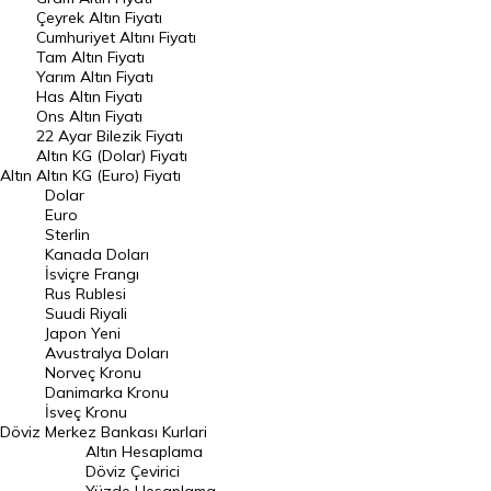
Raporlar
Çeyrek Altın Fiyatı
Endeksler
Cumhuriyet Altını Fiyatı
Tam Altın Fiyatı
Yarım Altın Fiyatı
DÖVİZ
Has Altın Fiyatı
Ons Altın Fiyatı
Döviz Kuru
22 Ayar Bilezik Fiyatı
Dolar Kuru
Altın KG (Dolar) Fiyatı
Altın
Altın KG (Euro) Fiyatı
Euro Kuru
Dolar
Euro
Pound Kuru
Sterlin
Kanada Doları
Frank Kuru
İsviçre Frangı
Riyal Kuru
Rus Rublesi
Suudi Riyali
Avustralya Doları
Japon Yeni
Avustralya Doları
Danimarka Kronu Kuru
Norveç Kronu
Danimarka Kronu
Kanada Doları Kuru
İsveç Kronu
Döviz
Merkez Bankası Kurlari
Norveç Kronu Kuru
Altın Hesaplama
İsveç Kronu Kuru
Döviz Çevirici