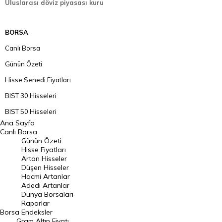
Uluslarası döviz piyasası kuru
BORSA
Canlı Borsa
Günün Özeti
Hisse Senedi Fiyatları
BIST 30 Hisseleri
BIST 50 Hisseleri
Ana Sayfa
BIST 100 Hisseleri
Canlı Borsa
Günün Özeti
En Çok Artan Hisseler
Hisse Fiyatları
Artan Hisseler
En Çok Düşen Hisseler
Düşen Hisseler
Hacmi Artanlar
Hacmi Artanlar
Adedi Artanlar
Geçmiş Kapanışlar
Dünya Borsaları
Raporlar
Dünya Borsaları
Borsa
Endeksler
Gram Altın Fiyatı