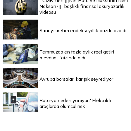
TCMB`den |||Net Hata ve Noksanın Nesi
Noksan?||| başlıklı finansal okuryazarlık
videosu
Sanayi üretim endeksi yıllık bazda azaldı
Temmuzda en fazla aylık reel getiri
mevduat faizinde oldu
Avrupa borsaları karışık seyrediyor
Batarya neden yanıyor? Elektrikli
araçlarda ölümcül risk