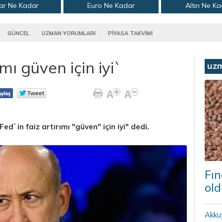
ar Ne Kadar
Euro Ne Kadar
Altın Ne K
GÜNCEL
UZMAN YORUMLARI
PİYASA TAKVİMİ
mı güven için iyi`
uz
d`in faiz artırımı "güven" için iyi" dedi.
Fın
old
Akku