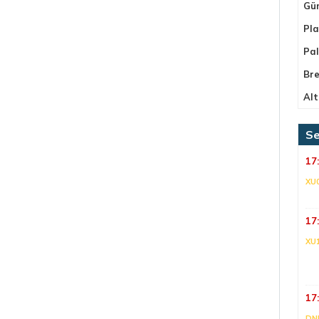
Gü
Pla
Pa
Bre
Alt
Se
17
XU
17
XU
17
DNI