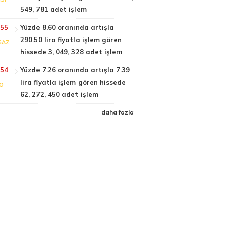
549, 781 adet işlem
:55
Yüzde 8.60 oranında artışla
290.50 lira fiyatla işlem gören
GAZ
hissede 3, 049, 328 adet işlem
:54
Yüzde 7.26 oranında artışla 7.39
lira fiyatla işlem gören hissede
FO
62, 272, 450 adet işlem
daha fazla