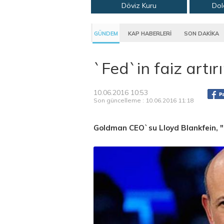
Döviz Kuru
Dol
GÜNDEM
KAP HABERLERİ
SON DAKİKA
`Fed`in faiz artırı
10.06.2016 10:53
Son güncelleme : 10.06.2016 11:18
Goldman CEO`su Lloyd Blankfein, "Fe