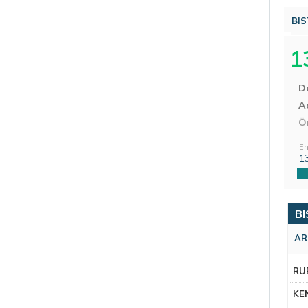
BIS
1
D
Aç
Ö
En
1
BI
AR
RU
KE