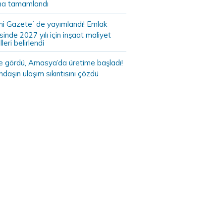
a tamamlandı
i Gazete`de yayımlandı! Emlak
sinde 2027 yılı için inşaat maliyet
leri belirlendi
de gördü, Amasya’da üretime başladı!
daşın ulaşım sıkıntısını çözdü