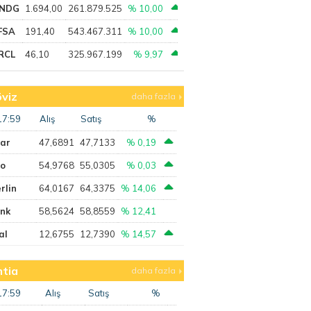
NDG
1.694,00
261.879.525
% 10,00
FSA
191,40
543.467.311
% 10,00
RCL
46,10
325.967.199
% 9,97
viz
daha fazla
17:59
Alış
Satış
%
lar
47,6891
47,7133
% 0,19
ro
54,9768
55,0305
% 0,03
rlin
64,0167
64,3375
% 14,06
ank
58,5624
58,8559
% 12,41
al
12,6755
12,7390
% 14,57
tia
daha fazla
17:59
Alış
Satış
%