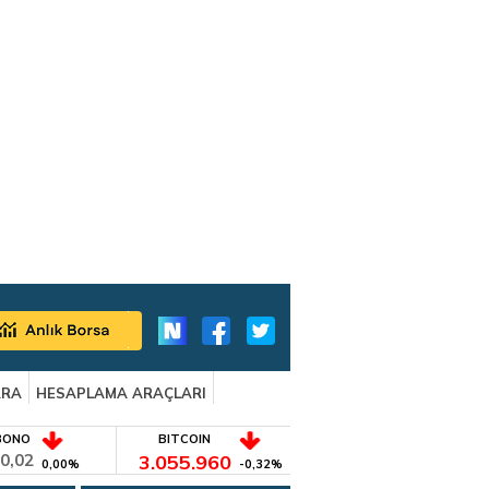
ARA
HESAPLAMA ARAÇLARI
BONO
BITCOIN
0,02
3.055.960
0,00%
-0,32%