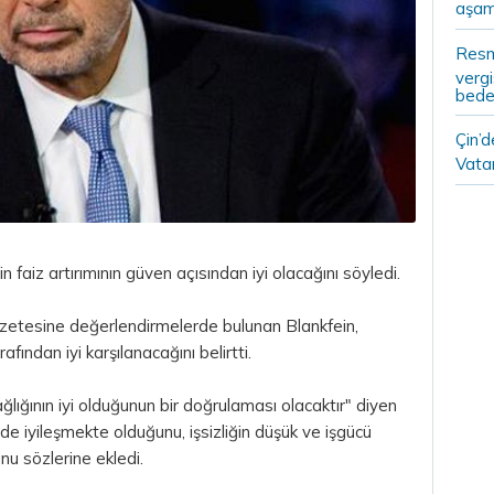
aşam
Resm
vergi
bedel
Çin’
Vatan
faiz artırımının güven açısından iyi olacağını söyledi.
zetesine değerlendirmelerde bulunan Blankfein,
afından iyi karşılanacağını belirtti.
ığının iyi olduğunun bir doğrulaması olacaktır" diyen
e iyileşmekte olduğunu, işsizliğin düşük ve işgücü
nu sözlerine ekledi.