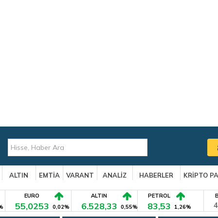
ALTIN
EMTİA
VARANT
ANALİZ
HABERLER
KRİPTO P
EURO
ALTIN
PETROL
55,0253
6.528,33
83,53
4
%
0,02%
0,55%
1,26%