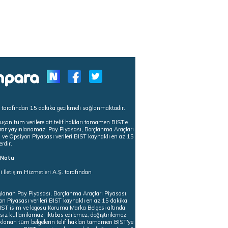
s tarafından 15 dakika gecikmeli sağlanmaktadır.
uşan tüm verilere ait telif hakları tamamen BIST'e
tekrar yayınlanamaz. Pay Piyasası, Borçlanma Araçları
m ve Opsiyon Piyasası verileri BIST kaynaklı en az 15
erdir.
ı Notu
i İletişim Hizmetleri A.Ş. tarafından
ğlanan Pay Piyasası, Borçlanma Araçları Piyasası,
on Piyasası verileri BIST kaynaklı en az 15 dakika
 BIST isim ve logosu Koruma Marka Belgesi altında
iz kullanılamaz, iktibas edilemez, değiştirilemez.
klanan tüm belgelerin telif hakları tamamen BIST'ye