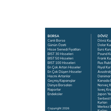
BORSA
DÖVİZ
Canlı Borsa
Döviz Ku
Günün Özeti
Dolar Ku
Hisse Senedi Fiyatları
Euro Kur
BIST 30 Hisseleri
Pound K
BIST 50 Hisseleri
Frank Ku
BIST 100 Hisseleri
Rus Rubl
En Çok Artan Hisseler
Riyal Kur
En Çok Düşen Hisseler
Avustral
Hacmi Artanlar
Danimar
Geçmiş Kapanışlar
Kanada D
Dünya Borsaları
Norveç K
Raporlar
İsveç Kr
Endeksler
Japon Ye
Serbest 
Kurları
Merkez 
Copyright 2026
Kurları