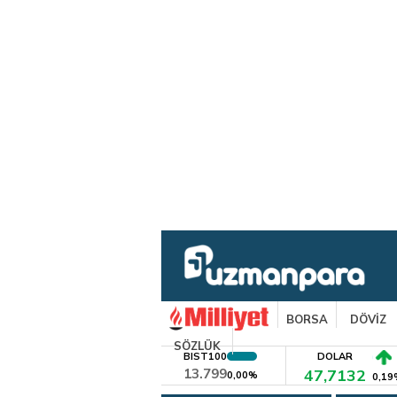
BORSA
DÖVİZ
SÖZLÜK
BIST100
DOLAR
13.799
47,7132
0,00%
0,19