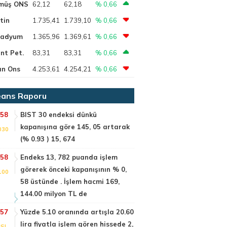
müş ONS
62,12
62,18
% 0,66
tin
1.735,41
1.739,10
% 0,66
ladyum
1.365,96
1.369,61
% 0,66
nt Pet.
83,31
83,31
% 0,66
ın Ons
4.253,61
4.254,21
% 0,66
ans Raporu
:58
BIST 30 endeksi dünkü
kapanışına göre 145, 05 artarak
030
(% 0.93 ) 15, 674
:58
Endeks 13, 782 puanda işlem
görerek önceki kapanışının % 0,
100
58 üstünde . İşlem hacmi 169,
144.00 milyon TL de
:57
Yüzde 5.10 oranında artışla 20.60
lira fiyatla işlem gören hissede 2,
SI