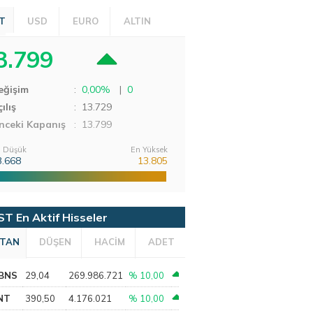
T
USD
EURO
ALTIN
3.799
eğişim
:
0,00%
|
0
ılış
:
13.729
nceki Kapanış
: 13.799
 Düşük
En Yüksek
3.668
13.805
ST En Aktif Hisseler
TAN
DÜŞEN
HACİM
ADET
BNS
29,04
269.986.721
% 10,00
NT
390,50
4.176.021
% 10,00