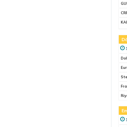
GU
CR
KA
Dö
Do
Eu
Ste
Fr
Riy
Em