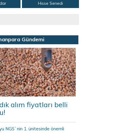
adar
Hisse Senedi
manpara Gündemi
dık alım fiyatları belli
u!
yu NGS`nin 1. ünitesinde önemli