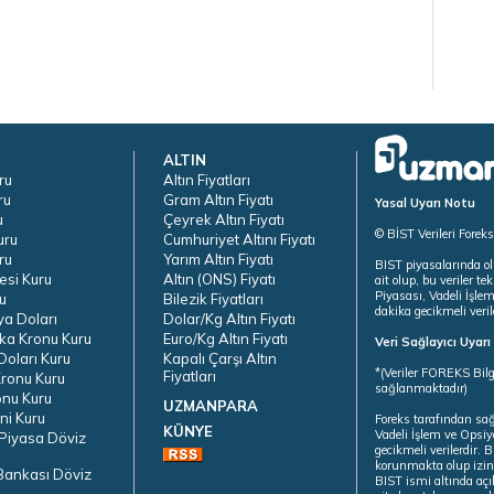
ALTIN
ru
Altın Fiyatları
ru
Gram Altın Fiyatı
Yasal Uyarı Notu
u
Çeyrek Altın Fiyatı
© BİST Verileri Forek
uru
Cumhuriyet Altını Fiyatı
ru
Yarım Altın Fiyatı
BIST piyasalarında ol
esi Kuru
Altın (ONS) Fiyatı
ait olup, bu veriler 
Piyasası, Vadeli İşle
u
Bilezik Fiyatları
dakika gecikmeli veril
ya Doları
Dolar/Kg Altın Fiyatı
ka Kronu Kuru
Euro/Kg Altın Fiyatı
Veri Sağlayıcı Uyar
oları Kuru
Kapalı Çarşı Altın
*(Veriler FOREKS Bilg
Fiyatları
ronu Kuru
sağlanmaktadır)
onu Kuru
UZMANPARA
ni Kuru
Foreks tarafından sa
KÜNYE
Vadeli İşlem ve Opsiy
Piyasa Döviz
gecikmeli verilerdir.
korunmakta olup izins
Bankası Döviz
BIST ismi altında açı