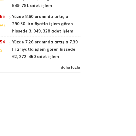
549, 781 adet işlem
:55
Yüzde 8.60 oranında artışla
290.50 lira fiyatla işlem gören
GAZ
hissede 3, 049, 328 adet işlem
:54
Yüzde 7.26 oranında artışla 7.39
lira fiyatla işlem gören hissede
FO
62, 272, 450 adet işlem
daha fazla