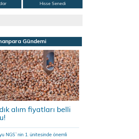
adar
Hisse Senedi
manpara Gündemi
dık alım fiyatları belli
u!
yu NGS`nin 1. ünitesinde önemli