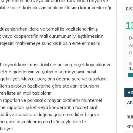
asfiye memurları veya bir alacaklı tarafından beyan ve
be hacet kalmaksızın bunların iflâsına karar verileceği
BIS
1
düzenlenirken idare ve temsil ile vazifelendirilmiş
et veya kooperatifin malî durumunun iyileştirilmesinin
D
projesini mahkemeye sunarak iflasın ertelenmesini
Aç
Ö
En
kit kaynak konulması dahil nesnel ve gerçek kaynaklar ve
1
letme giderlerinin ve çalışma sermayesinin nasıl
getiriliyor. Mevcut borçların ödeme süre ve tutarlarını,
rilen sektörün özelliklerine göre stoklar ile bunların
BI
en listeler, mali tabloların
m raporları ve parasal olmayan aktiflerin muhtemel
AR
e raporları, şirket veya kooperatifin ticaret sicili
ciddî ve inandırıcı olduğunu gösteren diğer bilgi ve
RU
ına göre düzenlenmiş ara bilânçoyla birlikte
KE
iliyor.