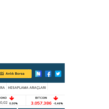
ARA
HESAPLAMA ARAÇLARI
BONO
BITCOIN
0,02
3.057.386
0,00%
-0,46%