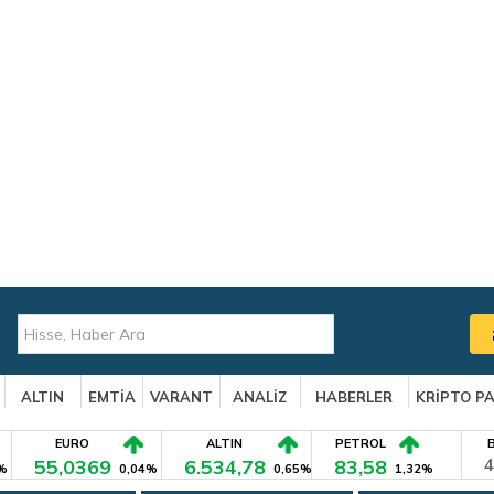
ALTIN
EMTİA
VARANT
ANALİZ
HABERLER
KRİPTO P
EURO
ALTIN
PETROL
55,0369
6.534,78
83,58
4
%
0,04%
0,65%
1,32%