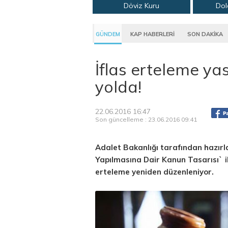
Döviz Kuru
Dol
GÜNDEM
KAP HABERLERİ
SON DAKİKA
İflas erteleme y
yolda!
22.06.2016 16:47
Son güncelleme : 23.06.2016 09:41
Adalet Bakanlığı tarafından hazırl
Yapılmasına Dair Kanun Tasarısı` il
erteleme yeniden düzenleniyor.