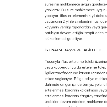
süresinin mahkemece uygun görülecek s
yapılarak 'Bu süre mahkemece uygun gör
yapılıyor. İflas ertelemenin 4 yıl dah
uzatmanın 2 yıl ile sınırlandırılması d
kayyımın verdiği raporlardan veya gere
batıklığın devam ettiğini tespit eden m
'düzenlemesi getiriliyor.
İSTİNAF'A BAŞVURULABİLECEK
Tasarıyla iflas erteleme talebi üzerine
veya kooperatif ya da erteleme talep 
ilgililer tarafından ise kararın ilanınd
imkan sağlanıyor. Bölge adliye mahkeme
dahilinde on gün içinde temyiz yoluna
ertelenmesi kararının kaldırılması vey
ertelenmesi kararının Yargıtay tarafın
tedbirler devam ederken, mahkeme dav