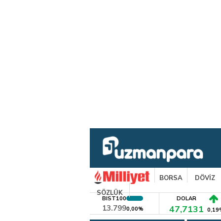
BORSA
DÖVİZ
SÖZLÜK
BIST100
DOLAR
13.799
47,7131
0,00%
0,19