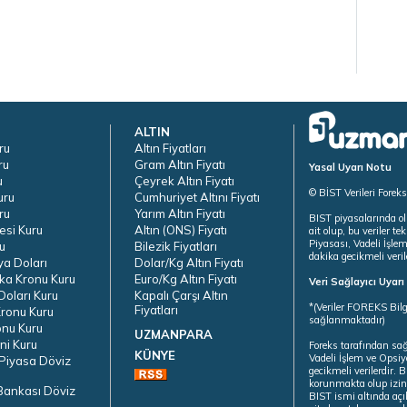
ALTIN
ru
Altın Fiyatları
ru
Gram Altın Fiyatı
Yasal Uyarı Notu
u
Çeyrek Altın Fiyatı
© BİST Verileri Forek
uru
Cumhuriyet Altını Fiyatı
ru
Yarım Altın Fiyatı
BIST piyasalarında ol
esi Kuru
Altın (ONS) Fiyatı
ait olup, bu veriler 
Piyasası, Vadeli İşle
u
Bilezik Fiyatları
dakika gecikmeli veril
ya Doları
Dolar/Kg Altın Fiyatı
ka Kronu Kuru
Euro/Kg Altın Fiyatı
Veri Sağlayıcı Uyar
oları Kuru
Kapalı Çarşı Altın
*(Veriler FOREKS Bilg
Fiyatları
ronu Kuru
sağlanmaktadır)
onu Kuru
UZMANPARA
ni Kuru
Foreks tarafından sa
KÜNYE
Vadeli İşlem ve Opsiy
Piyasa Döviz
gecikmeli verilerdir.
korunmakta olup izins
Bankası Döviz
BIST ismi altında açı