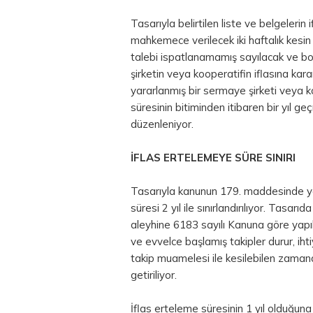
Tasarıyla belirtilen liste ve belgeleri
mahkemece verilecek iki haftalık kesi
talebi ispatlanamamış sayılacak ve bor
şirketin veya kooperatifin iflasına ka
yararlanmış bir sermaye şirketi veya 
süresinin bitiminden itibaren bir yıl 
düzenleniyor.
İFLAS ERTELEMEYE SÜRE SINIRI
Tasarıyla kanunun 179. maddesinde yap
süresi 2 yıl ile sınırlandırılıyor. Tasar
aleyhine 6183 sayılı Kanuna göre yapıl
ve evvelce başlamış takipler durur, ihti
takip muamelesi ile kesilebilen zama
getiriliyor.
İflas erteleme süresinin 1 yıl olduğuna