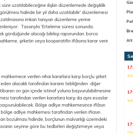
Gü
üre uzatılabileceğine ilişkin düzenlemede değişiklik
ülmesi halinde bir yıl daha uzatılabilir' düzenlemesi
Pla
a uzatılmasına imkan tanıyan düzenleme yerine
Pa
üzenleniyor. Tasarıyla 'Erteleme süresi sonunda,
Bre
k gördüğünde alacağı bilirkişi raporundan, borca
ahkeme, şirketin veya kooperatifin iflâsına karar verir.
Alt
Se
17
 mahkemece verilen nihai kararlara karşı borçlu şirket
XU
eden alacaklı tarafından kararın tebliğinden diğer
an itibaren on gün içinde istinaf yoluna başvurulabilmesine
17
si tarafından verilen kararlara karşı da aynı esaslar
XU
 başvurulabilecek. Bölge adliye mahkemesince iflâsın
a bölge adliye mahkemesi tarafından verilen iflasın
dan bozulması halinde, borçlunun malvarlığı üzerindeki
17
anın seyrine göre bu tedbirleri değiştirmeye veya
DNI