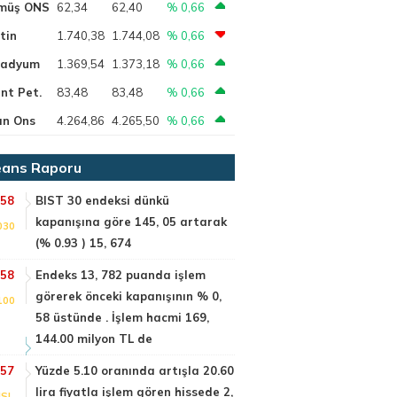
müş ONS
62,34
62,40
% 0,66
tin
1.740,38
1.744,08
% 0,66
ladyum
1.369,54
1.373,18
% 0,66
nt Pet.
83,48
83,48
% 0,66
ın Ons
4.264,86
4.265,50
% 0,66
ans Raporu
:58
BIST 30 endeksi dünkü
kapanışına göre 145, 05 artarak
030
(% 0.93 ) 15, 674
:58
Endeks 13, 782 puanda işlem
görerek önceki kapanışının % 0,
100
58 üstünde . İşlem hacmi 169,
144.00 milyon TL de
:57
Yüzde 5.10 oranında artışla 20.60
lira fiyatla işlem gören hissede 2,
SI