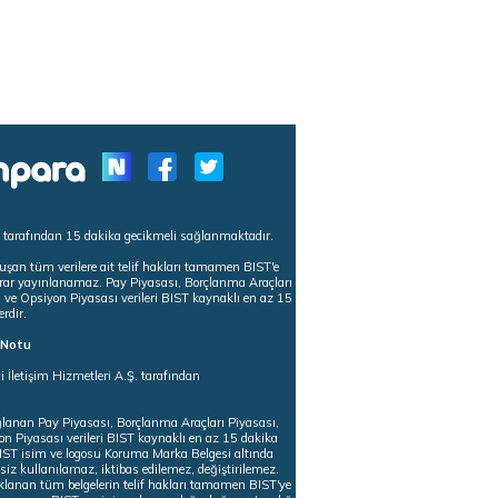
s tarafından 15 dakika gecikmeli sağlanmaktadır.
uşan tüm verilere ait telif hakları tamamen BIST'e
tekrar yayınlanamaz. Pay Piyasası, Borçlanma Araçları
m ve Opsiyon Piyasası verileri BIST kaynaklı en az 15
erdir.
ı Notu
i İletişim Hizmetleri A.Ş. tarafından
ğlanan Pay Piyasası, Borçlanma Araçları Piyasası,
on Piyasası verileri BIST kaynaklı en az 15 dakika
 BIST isim ve logosu Koruma Marka Belgesi altında
iz kullanılamaz, iktibas edilemez, değiştirilemez.
klanan tüm belgelerin telif hakları tamamen BIST'ye