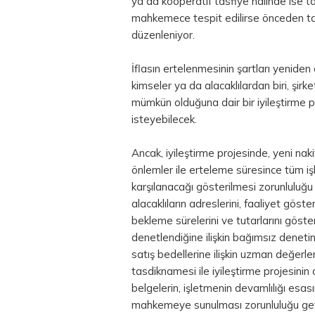
ya da kooperatif tasfiye hâlinde ise t
mahkemece tespit edilirse önceden taki
düzenleniyor.
İflasın ertelenmesinin şartları yeniden 
kimseler ya da alacaklılardan biri, şirk
mümkün olduğuna dair bir iyileştirme 
isteyebilecek.
Ancak, iyileştirme projesinde, yeni na
önlemler ile erteleme süresince tüm iş
karşılanacağı gösterilmesi zorunluluğu 
alacaklıların adreslerini, faaliyet göste
bekleme sürelerini ve tutarlarını göster
denetlendiğine ilişkin bağımsız deneti
satış bedellerine ilişkin uzman değerlem
tasdiknamesi ile iyileştirme projesinin 
belgelerin, işletmenin devamlılığı esas
mahkemeye sunulması zorunluluğu getir