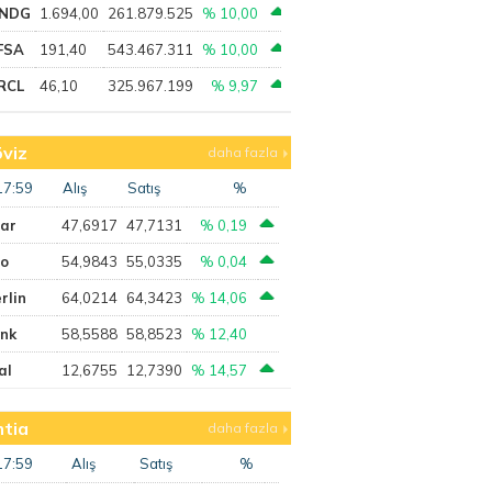
NDG
1.694,00
261.879.525
% 10,00
FSA
191,40
543.467.311
% 10,00
RCL
46,10
325.967.199
% 9,97
viz
daha fazla
17:59
Alış
Satış
%
lar
47,6917
47,7131
% 0,19
ro
54,9843
55,0335
% 0,04
rlin
64,0214
64,3423
% 14,06
ank
58,5588
58,8523
% 12,40
al
12,6755
12,7390
% 14,57
tia
daha fazla
17:59
Alış
Satış
%