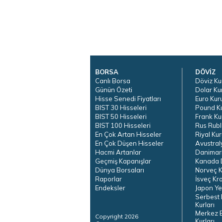
BORSA
DÖVİZ
Canlı Borsa
Döviz Ku
Günün Özeti
Dolar Ku
Hisse Senedi Fiyatları
Euro Kur
BIST 30 Hisseleri
Pound K
BIST 50 Hisseleri
Frank Ku
BIST 100 Hisseleri
Rus Rubl
En Çok Artan Hisseler
Riyal Kur
En Çok Düşen Hisseler
Avustral
Hacmi Artanlar
Danimar
Geçmiş Kapanışlar
Kanada D
Dünya Borsaları
Norveç K
Raporlar
İsveç Kr
Endeksler
Japon Ye
Serbest 
Kurları
Merkez 
Copyright 2026
Kurları