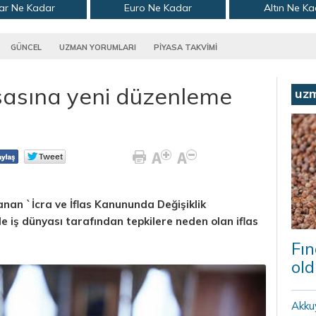
ar Ne Kadar
Euro Ne Kadar
Altın Ne K
GÜNCEL
UZMAN YORUMLARI
PİYASA TAKVİMİ
asasına yeni düzenleme
uz
anan `İcra ve İflas Kanununda Değişiklik
e iş dünyası tarafından tepkilere neden olan iflas
Fın
old
Akku