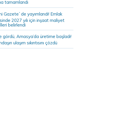
a tamamlandı
i Gazete`de yayımlandı! Emlak
sinde 2027 yılı için inşaat maliyet
leri belirlendi
de gördü, Amasya’da üretime başladı!
daşın ulaşım sıkıntısını çözdü