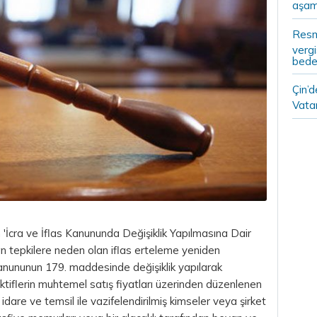
aşam
Resm
vergi
bedel
Çin’
Vatan
 'İcra ve İflas Kanununda Değişiklik Yapılmasına Dair
dan tepkilere neden olan iflas erteleme yeniden
Kanununun 179. maddesinde değişiklik yapılarak
 aktiflerin muhtemel satış fiyatları üzerinden düzenlenen
dare ve temsil ile vazifelendirilmiş kimseler veya şirket