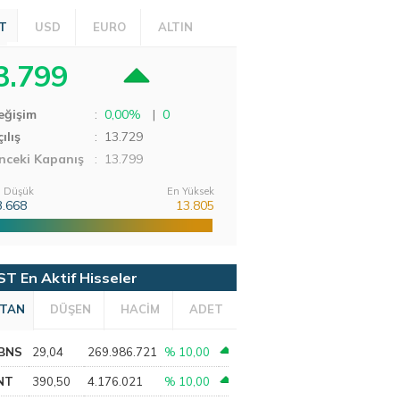
T
USD
EURO
ALTIN
3.799
eğişim
:
0,00%
|
0
ılış
:
13.729
nceki Kapanış
: 13.799
 Düşük
En Yüksek
3.668
13.805
ST En Aktif Hisseler
TAN
DÜŞEN
HACİM
ADET
BNS
29,04
269.986.721
% 10,00
NT
390,50
4.176.021
% 10,00