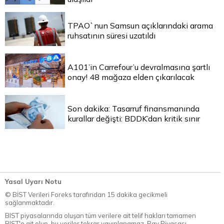
TPAO`nun Samsun açıklarındaki arama
ruhsatının süresi uzatıldı
A101’in Carrefour’u devralmasına şartlı
onay! 48 mağaza elden çıkarılacak
Son dakika: Tasarruf finansmanında
kurallar değişti: BDDK’dan kritik sınır
Yasal Uyarı Notu
© BİST Verileri Foreks tarafından 15 dakika gecikmeli
sağlanmaktadır.
BIST piyasalarında oluşan tüm verilere ait telif hakları tamamen
BIST'e ait olup, bu veriler tekrar yayınlanamaz. Pay Piyasası,