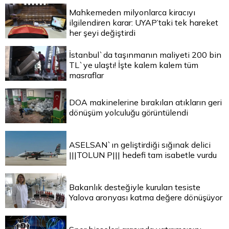
Mahkemeden milyonlarca kiracıyı
ilgilendiren karar: UYAP’taki tek hareket
her şeyi değiştirdi
İstanbul`da taşınmanın maliyeti 200 bin
TL`ye ulaştı! İşte kalem kalem tüm
masraflar
DOA makinelerine bırakılan atıkların geri
dönüşüm yolculuğu görüntülendi
ASELSAN`ın geliştirdiği sığınak delici
|||TOLUN P||| hedefi tam isabetle vurdu
Bakanlık desteğiyle kurulan tesiste
Yalova aronyası katma değere dönüşüyor