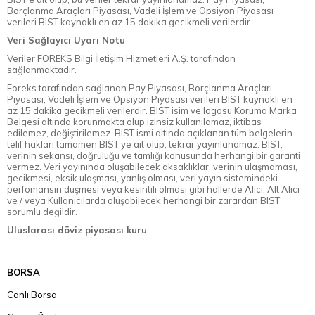
Borçlanma Araçları Piyasası, Vadeli İşlem ve Opsiyon Piyasası
verileri BIST kaynaklı en az 15 dakika gecikmeli verilerdir.
Veri Sağlayıcı Uyarı Notu
Veriler FOREKS Bilgi İletişim Hizmetleri A.Ş. tarafından
sağlanmaktadır.
Foreks tarafından sağlanan Pay Piyasası, Borçlanma Araçları
Piyasası, Vadeli İşlem ve Opsiyon Piyasası verileri BIST kaynaklı en
az 15 dakika gecikmeli verilerdir. BIST isim ve logosu Koruma Marka
Belgesi altında korunmakta olup izinsiz kullanılamaz, iktibas
edilemez, değiştirilemez. BIST ismi altında açıklanan tüm belgelerin
telif hakları tamamen BIST'ye ait olup, tekrar yayınlanamaz. BIST,
verinin sekansı, doğruluğu ve tamlığı konusunda herhangi bir garanti
vermez. Veri yayınında oluşabilecek aksaklıklar, verinin ulaşmaması,
gecikmesi, eksik ulaşması, yanlış olması, veri yayın sistemindeki
perfomansın düşmesi veya kesintili olması gibi hallerde Alıcı, Alt Alıcı
ve / veya Kullanıcılarda oluşabilecek herhangi bir zarardan BIST
sorumlu değildir.
Uluslarası döviz piyasası kuru
BORSA
Canlı Borsa