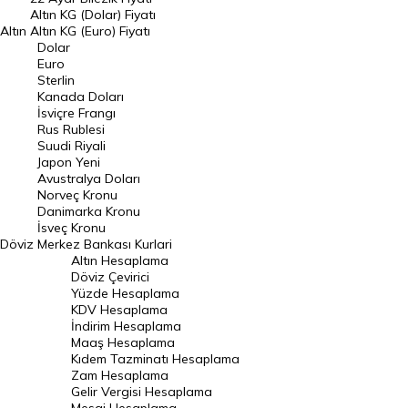
Dolar Kuru
Altın KG (Dolar) Fiyatı
Altın
Altın KG (Euro) Fiyatı
Euro Kuru
Dolar
Euro
Pound Kuru
Sterlin
Kanada Doları
Frank Kuru
İsviçre Frangı
Riyal Kuru
Rus Rublesi
Suudi Riyali
Avustralya Doları
Japon Yeni
Avustralya Doları
Danimarka Kronu Kuru
Norveç Kronu
Danimarka Kronu
Kanada Doları Kuru
İsveç Kronu
Döviz
Merkez Bankası Kurlari
Norveç Kronu Kuru
Altın Hesaplama
İsveç Kronu Kuru
Döviz Çevirici
Yüzde Hesaplama
Japon Yeni Kuru
KDV Hesaplama
İndirim Hesaplama
Serbest Piyasa Döviz Kurları
Maaş Hesaplama
Kıdem Tazminatı Hesaplama
Merkez Bankası Döviz Kurları
Zam Hesaplama
Gelir Vergisi Hesaplama
ALTIN