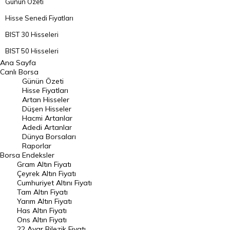
Günün Özeti
Hisse Senedi Fiyatları
BIST 30 Hisseleri
BIST 50 Hisseleri
Ana Sayfa
BIST 100 Hisseleri
Canlı Borsa
Günün Özeti
En Çok Artan Hisseler
Hisse Fiyatları
Artan Hisseler
En Çok Düşen Hisseler
Düşen Hisseler
Hacmi Artanlar
Hacmi Artanlar
Adedi Artanlar
Geçmiş Kapanışlar
Dünya Borsaları
Raporlar
Dünya Borsaları
Borsa
Endeksler
Gram Altın Fiyatı
Raporlar
Çeyrek Altın Fiyatı
Endeksler
Cumhuriyet Altını Fiyatı
Tam Altın Fiyatı
Yarım Altın Fiyatı
DÖVİZ
Has Altın Fiyatı
Ons Altın Fiyatı
Döviz Kuru
22 Ayar Bilezik Fiyatı