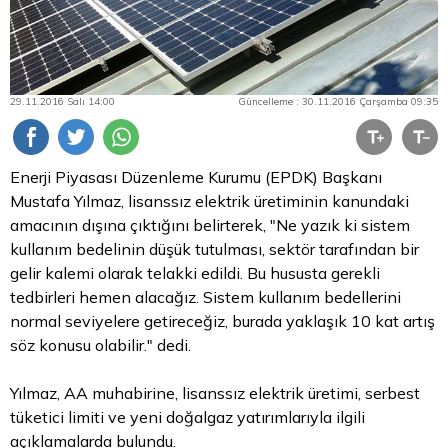
29.11.2016 Salı 14:00
Güncelleme : 30.11.2016 Çarşamba 09:35
Enerji Piyasası Düzenleme Kurumu (EPDK) Başkanı
Mustafa Yılmaz, lisanssız elektrik üretiminin kanundaki
amacının dışına çıktığını belirterek, "Ne yazık ki sistem
kullanım bedelinin düşük tutulması, sektör tarafından bir
gelir kalemi olarak telakki edildi. Bu hususta gerekli
tedbirleri hemen alacağız. Sistem kullanım bedellerini
normal seviyelere getireceğiz, burada yaklaşık 10 kat artış
söz konusu olabilir." dedi.
Yılmaz, AA muhabirine, lisanssız elektrik üretimi, serbest
tüketici limiti ve yeni doğalgaz yatırımlarıyla ilgili
açıklamalarda bulundu.