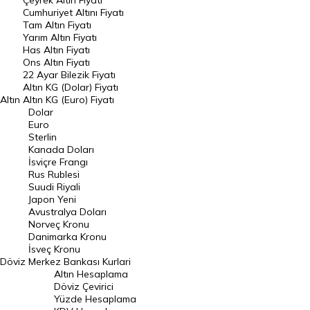
Çeyrek Altın Fiyatı
Endeksler
Cumhuriyet Altını Fiyatı
Tam Altın Fiyatı
Yarım Altın Fiyatı
DÖVİZ
Has Altın Fiyatı
Ons Altın Fiyatı
Döviz Kuru
22 Ayar Bilezik Fiyatı
Dolar Kuru
Altın KG (Dolar) Fiyatı
Altın
Altın KG (Euro) Fiyatı
Euro Kuru
Dolar
Euro
Pound Kuru
Sterlin
Kanada Doları
Frank Kuru
İsviçre Frangı
Riyal Kuru
Rus Rublesi
Suudi Riyali
Avustralya Doları
Japon Yeni
Avustralya Doları
Danimarka Kronu Kuru
Norveç Kronu
Danimarka Kronu
Kanada Doları Kuru
İsveç Kronu
Döviz
Merkez Bankası Kurlari
Norveç Kronu Kuru
Altın Hesaplama
İsveç Kronu Kuru
Döviz Çevirici
Yüzde Hesaplama
Japon Yeni Kuru