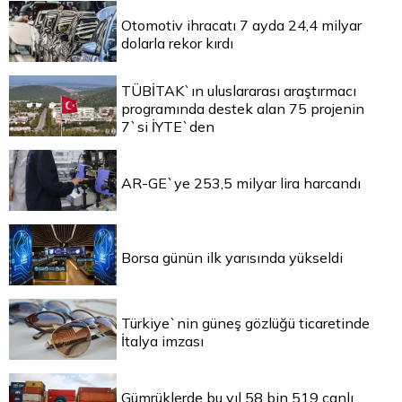
Otomotiv ihracatı 7 ayda 24,4 milyar
dolarla rekor kırdı
TÜBİTAK`ın uluslararası araştırmacı
programında destek alan 75 projenin
7`si İYTE`den
AR-GE`ye 253,5 milyar lira harcandı
Borsa günün ilk yarısında yükseldi
Türkiye`nin güneş gözlüğü ticaretinde
İtalya imzası
Gümrüklerde bu yıl 58 bin 519 canlı