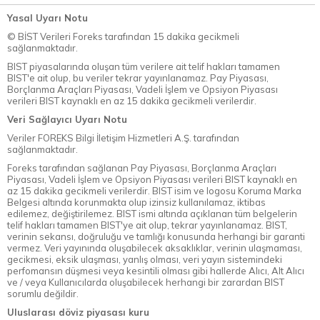
Yasal Uyarı Notu
© BİST Verileri Foreks tarafından 15 dakika gecikmeli
sağlanmaktadır.
BIST piyasalarında oluşan tüm verilere ait telif hakları tamamen
BIST'e ait olup, bu veriler tekrar yayınlanamaz. Pay Piyasası,
Borçlanma Araçları Piyasası, Vadeli İşlem ve Opsiyon Piyasası
verileri BIST kaynaklı en az 15 dakika gecikmeli verilerdir.
Veri Sağlayıcı Uyarı Notu
Veriler FOREKS Bilgi İletişim Hizmetleri A.Ş. tarafından
sağlanmaktadır.
Foreks tarafından sağlanan Pay Piyasası, Borçlanma Araçları
Piyasası, Vadeli İşlem ve Opsiyon Piyasası verileri BIST kaynaklı en
az 15 dakika gecikmeli verilerdir. BIST isim ve logosu Koruma Marka
Belgesi altında korunmakta olup izinsiz kullanılamaz, iktibas
edilemez, değiştirilemez. BIST ismi altında açıklanan tüm belgelerin
telif hakları tamamen BIST'ye ait olup, tekrar yayınlanamaz. BIST,
verinin sekansı, doğruluğu ve tamlığı konusunda herhangi bir garanti
vermez. Veri yayınında oluşabilecek aksaklıklar, verinin ulaşmaması,
gecikmesi, eksik ulaşması, yanlış olması, veri yayın sistemindeki
perfomansın düşmesi veya kesintili olması gibi hallerde Alıcı, Alt Alıcı
ve / veya Kullanıcılarda oluşabilecek herhangi bir zarardan BIST
sorumlu değildir.
Uluslarası döviz piyasası kuru