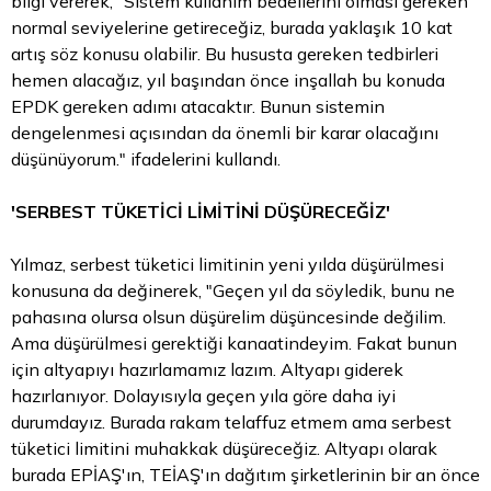
bilgi vererek, "Sistem kullanım bedellerini olması gereken
normal seviyelerine getireceğiz, burada yaklaşık 10 kat
artış söz konusu olabilir. Bu hususta gereken tedbirleri
hemen alacağız, yıl başından önce inşallah bu konuda
EPDK gereken adımı atacaktır. Bunun sistemin
dengelenmesi açısından da önemli bir karar olacağını
düşünüyorum." ifadelerini kullandı.
'SERBEST TÜKETİCİ LİMİTİNİ DÜŞÜRECEĞİZ'
Yılmaz, serbest tüketici limitinin yeni yılda düşürülmesi
konusuna da değinerek, "Geçen yıl da söyledik, bunu ne
pahasına olursa olsun düşürelim düşüncesinde değilim.
Ama düşürülmesi gerektiği kanaatindeyim. Fakat bunun
için altyapıyı hazırlamamız lazım. Altyapı giderek
hazırlanıyor. Dolayısıyla geçen yıla göre daha iyi
durumdayız. Burada rakam telaffuz etmem ama serbest
tüketici limitini muhakkak düşüreceğiz. Altyapı olarak
burada EPİAŞ'ın, TEİAŞ'ın dağıtım şirketlerinin bir an önce