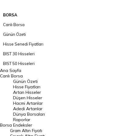
BORSA
Canlı Borsa
Günün Özeti
Hisse Senedi Fiyatları
BIST 30 Hisseleri
BIST 50 Hisseleri
Ana Sayfa
BIST 100 Hisseleri
Canlı Borsa
Günün Özeti
En Çok Artan Hisseler
Hisse Fiyatları
Artan Hisseler
En Çok Düşen Hisseler
Düşen Hisseler
Hacmi Artanlar
Hacmi Artanlar
Adedi Artanlar
Geçmiş Kapanışlar
Dünya Borsaları
Raporlar
Dünya Borsaları
Borsa
Endeksler
Gram Altın Fiyatı
Raporlar