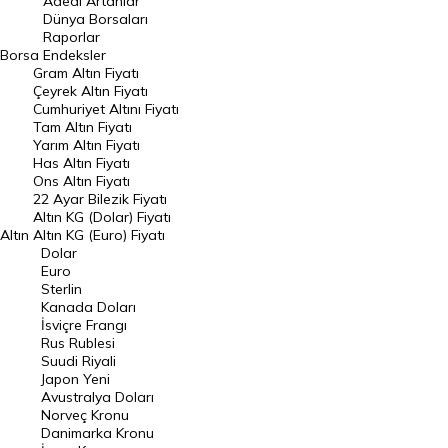
Adedi Artanlar
Geçmiş Kapanışlar
Dünya Borsaları
Raporlar
Dünya Borsaları
Borsa
Endeksler
Gram Altın Fiyatı
Raporlar
Çeyrek Altın Fiyatı
Endeksler
Cumhuriyet Altını Fiyatı
Tam Altın Fiyatı
Yarım Altın Fiyatı
DÖVİZ
Has Altın Fiyatı
Ons Altın Fiyatı
Döviz Kuru
22 Ayar Bilezik Fiyatı
Dolar Kuru
Altın KG (Dolar) Fiyatı
Altın
Altın KG (Euro) Fiyatı
Euro Kuru
Dolar
Euro
Pound Kuru
Sterlin
Kanada Doları
Frank Kuru
İsviçre Frangı
Riyal Kuru
Rus Rublesi
Suudi Riyali
Avustralya Doları
Japon Yeni
Avustralya Doları
Danimarka Kronu Kuru
Norveç Kronu
Danimarka Kronu
Kanada Doları Kuru