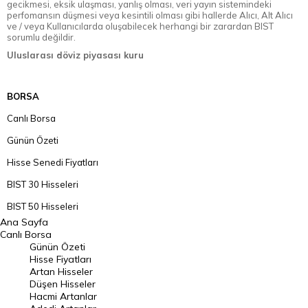
gecikmesi, eksik ulaşması, yanlış olması, veri yayın sistemindeki
perfomansın düşmesi veya kesintili olması gibi hallerde Alıcı, Alt Alıcı
ve / veya Kullanıcılarda oluşabilecek herhangi bir zarardan BIST
sorumlu değildir.
Uluslarası döviz piyasası kuru
BORSA
Canlı Borsa
Günün Özeti
Hisse Senedi Fiyatları
BIST 30 Hisseleri
BIST 50 Hisseleri
Ana Sayfa
BIST 100 Hisseleri
Canlı Borsa
Günün Özeti
En Çok Artan Hisseler
Hisse Fiyatları
Artan Hisseler
En Çok Düşen Hisseler
Düşen Hisseler
Hacmi Artanlar
Hacmi Artanlar