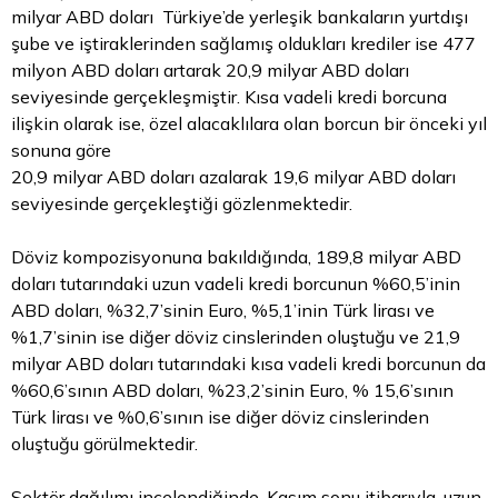
milyar ABD doları Türkiye’de yerleşik bankaların yurtdışı
şube ve iştiraklerinden sağlamış oldukları krediler ise 477
milyon ABD doları artarak 20,9 milyar ABD doları
seviyesinde gerçekleşmiştir. Kısa vadeli kredi borcuna
ilişkin olarak ise, özel alacaklılara olan borcun bir önceki yıl
sonuna göre
20,9 milyar ABD doları azalarak 19,6 milyar ABD doları
seviyesinde gerçekleştiği gözlenmektedir.
Döviz kompozisyonuna bakıldığında, 189,8 milyar ABD
doları tutarındaki uzun vadeli kredi borcunun %60,5’inin
ABD doları, %32,7’sinin Euro, %5,1’inin Türk lirası ve
%1,7’sinin ise diğer
döviz
cinslerinden oluştuğu ve 21,9
milyar ABD doları tutarındaki kısa vadeli kredi borcunun da
%60,6’sının ABD doları, %23,2’sinin Euro, % 15,6’sının
Türk lirası ve %0,6’sının ise diğer döviz cinslerinden
oluştuğu görülmektedir.
Sektör dağılımı incelendiğinde, Kasım sonu itibarıyla, uzun