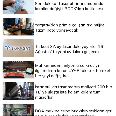
Son dakika: Tasarruf finansmanında
kurallar değişti: BDDK’dan kritik sınır
Yargıtay’dan primle çalışanlara müjde!
Tazminata yansıyacak
Türksat 3A uydusundaki yayınlar 16
Ağustos`ta yeni uydulara geçecek
Mahkemeden milyonlarca kiracıyı
ilgilendiren karar: UYAP’taki tek hareket
her şeyi değiştirdi
İstanbul`da taşınmanın maliyeti 200 bin
TL`ye ulaştı! İşte kalem kalem tüm
masraflar
DOA makinelerine bırakılan atıkların geri