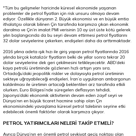
"Tüm bu gelişmeler haricinde küresel ekonomide yaşanan
problemler de petrol fiyatları için risk unsuru olmaya devam
ediyor. Özellikle dünyanın 2. Büyük ekonomisi ve en büyük emtia
ithalatçısı olarak bilinen Çin tarafında karşımıza çıkan ekonomik
daralma ve Çin’in imalat PMI verisinin 10 ay üst üste kötü gelerek
yılın başlangıcında da bu seyri devam ettirmesi petrol fiyatlarını
32 dolar seviyelerine çekerken, endişeleri daha da arttırmaktadır.
2016 yılına adeta ışık hızı ile giriş yapan petrol fiyatlarında 2016
yılında birçok katalizör fiyatların belki de yıllar sonra tekrar 20
dolar seviyelerine dek geri çekilmesini tetikleyecektir. ABD’deki
kaya petrolü üretiminde gözlenen hızlı artışın yanı sıra,
Ortadoğu’daki jeopolitik riskler ve dolayısıyla petrol üretiminin
sekteye uğrayabileceği endişeleri, İran’a uygulanan ambargonun
kaldırılması ile üretimin artacağı beklentileri arz tarafında etkili
olurken,
Euro
Bölgesi’nde süregelen deflasyon tehdidi,
Japonya’daki ekonomik aktivitenin devam eden zayıf seyri ve
Dünya’nın en büyük ticaret hacmine sahip olan Çin
ekonomisindeki yavaşlama küresel petrol talebinin seyrine etki
edebilecek önemli faktörler olarak karşımıza çıkıyor.
PETROL YATIRIMCILARI NELERİ TAKİP ETMELİ?
Ayrıca Dünya’nın en önemli petrol sevkiyat geçiş noktası olan