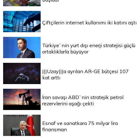
Çiftçilerin internet kullanımı iki katını aştı
Türkiye`nin yurt dışı enerji stratejisi güçlü
ortaklıklarla büyüyor
|||Uzay|||a ayrılan AR-GE bütçesi 107
kat arttı
İran savaşı ABD`nin stratejik petrol
rezervlerini aşağı çekti
Esnaf ve sanatkara 75 milyar lira
finansman