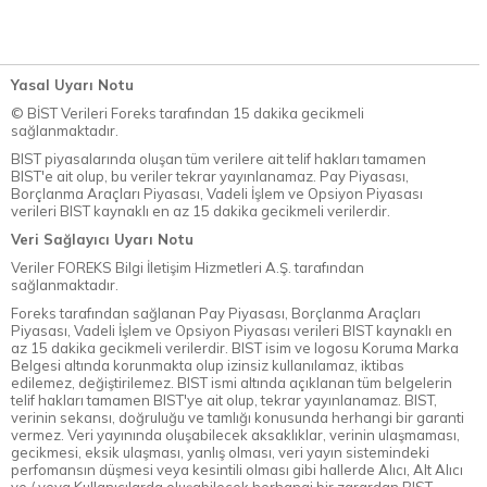
Yasal Uyarı Notu
© BİST Verileri Foreks tarafından 15 dakika gecikmeli
sağlanmaktadır.
BIST piyasalarında oluşan tüm verilere ait telif hakları tamamen
BIST'e ait olup, bu veriler tekrar yayınlanamaz. Pay Piyasası,
Borçlanma Araçları Piyasası, Vadeli İşlem ve Opsiyon Piyasası
verileri BIST kaynaklı en az 15 dakika gecikmeli verilerdir.
Veri Sağlayıcı Uyarı Notu
Veriler FOREKS Bilgi İletişim Hizmetleri A.Ş. tarafından
sağlanmaktadır.
Foreks tarafından sağlanan Pay Piyasası, Borçlanma Araçları
Piyasası, Vadeli İşlem ve Opsiyon Piyasası verileri BIST kaynaklı en
az 15 dakika gecikmeli verilerdir. BIST isim ve logosu Koruma Marka
Belgesi altında korunmakta olup izinsiz kullanılamaz, iktibas
edilemez, değiştirilemez. BIST ismi altında açıklanan tüm belgelerin
telif hakları tamamen BIST'ye ait olup, tekrar yayınlanamaz. BIST,
verinin sekansı, doğruluğu ve tamlığı konusunda herhangi bir garanti
vermez. Veri yayınında oluşabilecek aksaklıklar, verinin ulaşmaması,
gecikmesi, eksik ulaşması, yanlış olması, veri yayın sistemindeki
perfomansın düşmesi veya kesintili olması gibi hallerde Alıcı, Alt Alıcı