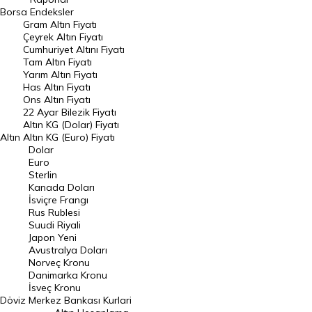
Dünya Borsaları
Borsa
Endeksler
Gram Altın Fiyatı
Raporlar
Çeyrek Altın Fiyatı
Endeksler
Cumhuriyet Altını Fiyatı
Tam Altın Fiyatı
Yarım Altın Fiyatı
DÖVİZ
Has Altın Fiyatı
Ons Altın Fiyatı
Döviz Kuru
22 Ayar Bilezik Fiyatı
Dolar Kuru
Altın KG (Dolar) Fiyatı
Altın
Altın KG (Euro) Fiyatı
Euro Kuru
Dolar
Euro
Pound Kuru
Sterlin
Kanada Doları
Frank Kuru
İsviçre Frangı
Riyal Kuru
Rus Rublesi
Suudi Riyali
Avustralya Doları
Japon Yeni
Avustralya Doları
Danimarka Kronu Kuru
Norveç Kronu
Danimarka Kronu
Kanada Doları Kuru
İsveç Kronu
Döviz
Merkez Bankası Kurlari
Norveç Kronu Kuru