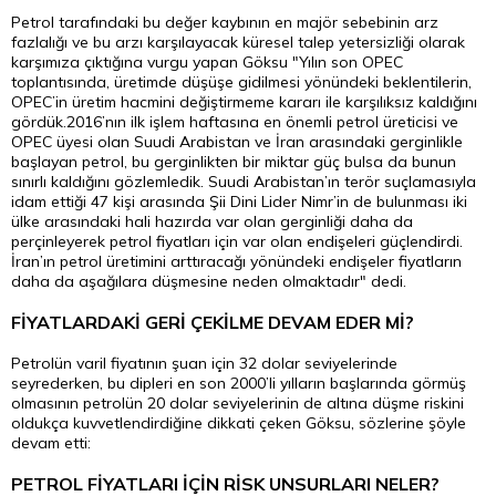
Petrol tarafındaki bu değer kaybının en majör sebebinin arz
fazlalığı ve bu arzı karşılayacak küresel talep yetersizliği olarak
karşımıza çıktığına vurgu yapan Göksu "Yılın son OPEC
toplantısında, üretimde düşüşe gidilmesi yönündeki beklentilerin,
OPEC’in üretim hacmini değiştirmeme kararı ile karşılıksız kaldığını
gördük.2016’nın ilk işlem haftasına en önemli petrol üreticisi ve
OPEC üyesi olan Suudi Arabistan ve İran arasındaki gerginlikle
başlayan petrol, bu gerginlikten bir miktar güç bulsa da bunun
sınırlı kaldığını gözlemledik. Suudi Arabistan’ın terör suçlamasıyla
idam ettiği 47 kişi arasında Şii Dini Lider Nimr’in de bulunması iki
ülke arasındaki hali hazırda var olan gerginliği daha da
perçinleyerek petrol fiyatları için var olan endişeleri güçlendirdi.
İran’ın petrol üretimini arttıracağı yönündeki endişeler fiyatların
daha da aşağılara düşmesine neden olmaktadır" dedi.
FİYATLARDAKİ GERİ ÇEKİLME DEVAM EDER Mİ?
Petrolün varil fiyatının şuan için 32
dolar
seviyelerinde
seyrederken, bu dipleri en son 2000’li yılların başlarında görmüş
olmasının petrolün 20 dolar seviyelerinin de altına düşme riskini
oldukça kuvvetlendirdiğine dikkati çeken Göksu, sözlerine şöyle
devam etti:
PETROL FİYATLARI İÇİN RİSK UNSURLARI NELER?