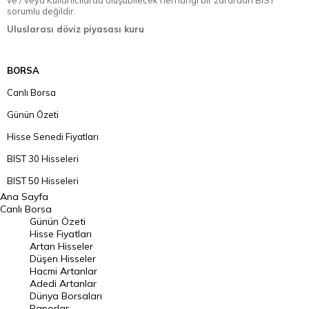
ve / veya Kullanıcılarda oluşabilecek herhangi bir zarardan BIST
sorumlu değildir.
Uluslarası döviz piyasası kuru
BORSA
Canlı Borsa
Günün Özeti
Hisse Senedi Fiyatları
BIST 30 Hisseleri
BIST 50 Hisseleri
Ana Sayfa
BIST 100 Hisseleri
Canlı Borsa
Günün Özeti
En Çok Artan Hisseler
Hisse Fiyatları
Artan Hisseler
En Çok Düşen Hisseler
Düşen Hisseler
Hacmi Artanlar
Hacmi Artanlar
Adedi Artanlar
Geçmiş Kapanışlar
Dünya Borsaları
Raporlar