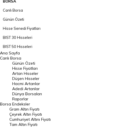
BORSA
Canlı Borsa
Günün Özeti
Hisse Senedi Fiyatları
BIST 30 Hisseleri
BIST 50 Hisseleri
Ana Sayfa
BIST 100 Hisseleri
Canlı Borsa
Günün Özeti
En Çok Artan Hisseler
Hisse Fiyatları
Artan Hisseler
En Çok Düşen Hisseler
Düşen Hisseler
Hacmi Artanlar
Hacmi Artanlar
Adedi Artanlar
Geçmiş Kapanışlar
Dünya Borsaları
Raporlar
Dünya Borsaları
Borsa
Endeksler
Gram Altın Fiyatı
Raporlar
Çeyrek Altın Fiyatı
Endeksler
Cumhuriyet Altını Fiyatı
Tam Altın Fiyatı