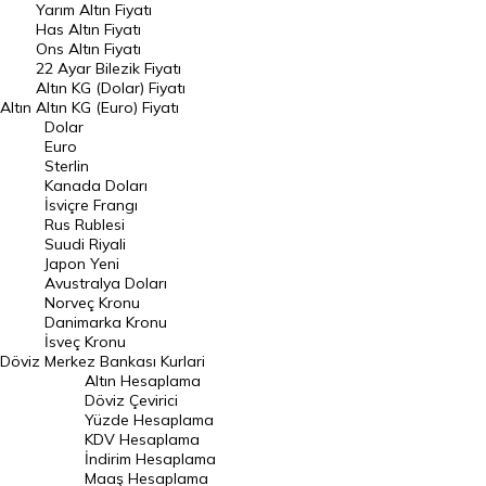
Yarım Altın Fiyatı
DÖVİZ
Has Altın Fiyatı
Ons Altın Fiyatı
Döviz Kuru
22 Ayar Bilezik Fiyatı
Dolar Kuru
Altın KG (Dolar) Fiyatı
Altın
Altın KG (Euro) Fiyatı
Euro Kuru
Dolar
Euro
Pound Kuru
Sterlin
Kanada Doları
Frank Kuru
İsviçre Frangı
Riyal Kuru
Rus Rublesi
Suudi Riyali
Avustralya Doları
Japon Yeni
Avustralya Doları
Danimarka Kronu Kuru
Norveç Kronu
Danimarka Kronu
Kanada Doları Kuru
İsveç Kronu
Döviz
Merkez Bankası Kurlari
Norveç Kronu Kuru
Altın Hesaplama
İsveç Kronu Kuru
Döviz Çevirici
Yüzde Hesaplama
Japon Yeni Kuru
KDV Hesaplama
İndirim Hesaplama
Serbest Piyasa Döviz Kurları
Maaş Hesaplama