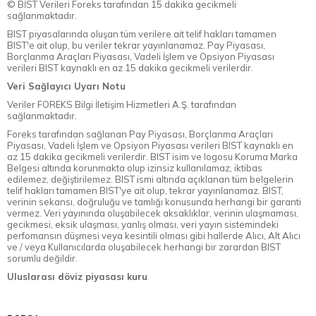
© BİST Verileri Foreks tarafından 15 dakika gecikmeli
sağlanmaktadır.
BIST piyasalarında oluşan tüm verilere ait telif hakları tamamen
BIST'e ait olup, bu veriler tekrar yayınlanamaz. Pay Piyasası,
Borçlanma Araçları Piyasası, Vadeli İşlem ve Opsiyon Piyasası
verileri BIST kaynaklı en az 15 dakika gecikmeli verilerdir.
Veri Sağlayıcı Uyarı Notu
Veriler FOREKS Bilgi İletişim Hizmetleri A.Ş. tarafından
sağlanmaktadır.
Foreks tarafından sağlanan Pay Piyasası, Borçlanma Araçları
Piyasası, Vadeli İşlem ve Opsiyon Piyasası verileri BIST kaynaklı en
az 15 dakika gecikmeli verilerdir. BIST isim ve logosu Koruma Marka
Belgesi altında korunmakta olup izinsiz kullanılamaz, iktibas
edilemez, değiştirilemez. BIST ismi altında açıklanan tüm belgelerin
telif hakları tamamen BIST'ye ait olup, tekrar yayınlanamaz. BIST,
verinin sekansı, doğruluğu ve tamlığı konusunda herhangi bir garanti
vermez. Veri yayınında oluşabilecek aksaklıklar, verinin ulaşmaması,
gecikmesi, eksik ulaşması, yanlış olması, veri yayın sistemindeki
perfomansın düşmesi veya kesintili olması gibi hallerde Alıcı, Alt Alıcı
ve / veya Kullanıcılarda oluşabilecek herhangi bir zarardan BIST
sorumlu değildir.
Uluslarası döviz piyasası kuru