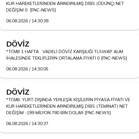
KUR HAREKETLERİNDEN ARINDIRILMIŞ DİBS (ÖDÜNÇ) NET 
DEĞİŞİM 0  [FNC-NEWS]
06.08.2026 / 14:30:38
DÖVİZ
*TCMB 1 HAFTA   VADELİ DÖVİZ KARŞILIĞI TLSWAP ALIM 
İHALESİNDE TEKLİFLERİN ORTALAMA FİYATI 0 [FNC-NEWS]
06.08.2026 / 14:30:05
DÖVİZ
*TCMB: YURT DIŞINDA YERLEŞİK KİŞİLERİN PİYASA FİYATI VE 
KUR HAREKETLERİNDEN ARINDIRILMIŞ DİBS (TEMİNAT) NET 
DEĞİŞİM -199 MİLYON 780 BİN DOLAR [FNC-NEWS]
06.08.2026 / 14:30:37