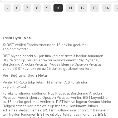
«
6
7
8
9
10
11
12
13
14
Yasal Uyarı Notu
© BİST Verileri Foreks tarafından 15 dakika gecikmeli
sağlanmaktadır.
BIST piyasalarında oluşan tüm verilere ait telif hakları tamamen
BIST'e ait olup, bu veriler tekrar yayınlanamaz. Pay Piyasası,
Borçlanma Araçları Piyasası, Vadeli İşlem ve Opsiyon Piyasası
verileri BIST kaynaklı en az 15 dakika gecikmeli verilerdir.
Veri Sağlayıcı Uyarı Notu
Veriler FOREKS Bilgi İletişim Hizmetleri A.Ş. tarafından
sağlanmaktadır.
Foreks tarafından sağlanan Pay Piyasası, Borçlanma Araçları
Piyasası, Vadeli İşlem ve Opsiyon Piyasası verileri BIST kaynaklı en
az 15 dakika gecikmeli verilerdir. BIST isim ve logosu Koruma Marka
Belgesi altında korunmakta olup izinsiz kullanılamaz, iktibas
edilemez, değiştirilemez. BIST ismi altında açıklanan tüm belgelerin
telif hakları tamamen BIST'ye ait olup, tekrar yayınlanamaz. BIST,