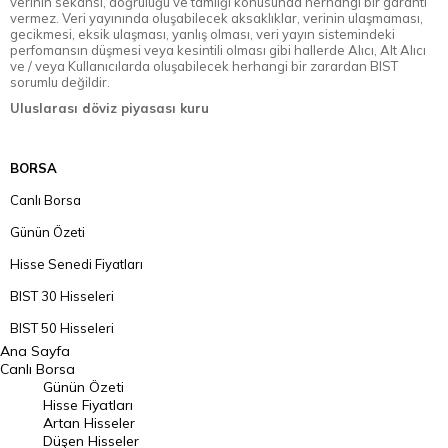
verinin sekansı, doğruluğu ve tamlığı konusunda herhangi bir garanti
vermez. Veri yayınında oluşabilecek aksaklıklar, verinin ulaşmaması,
gecikmesi, eksik ulaşması, yanlış olması, veri yayın sistemindeki
perfomansın düşmesi veya kesintili olması gibi hallerde Alıcı, Alt Alıcı
ve / veya Kullanıcılarda oluşabilecek herhangi bir zarardan BIST
sorumlu değildir.
Uluslarası döviz piyasası kuru
BORSA
Canlı Borsa
Günün Özeti
Hisse Senedi Fiyatları
BIST 30 Hisseleri
BIST 50 Hisseleri
Ana Sayfa
BIST 100 Hisseleri
Canlı Borsa
Günün Özeti
En Çok Artan Hisseler
Hisse Fiyatları
Artan Hisseler
En Çok Düşen Hisseler
Düşen Hisseler