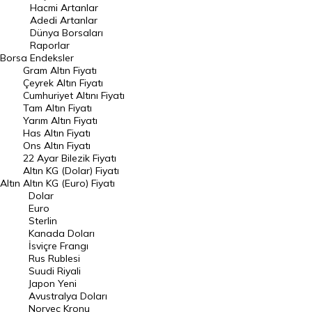
Hacmi Artanlar
Hacmi Artanlar
Adedi Artanlar
Geçmiş Kapanışlar
Dünya Borsaları
Raporlar
Dünya Borsaları
Borsa
Endeksler
Gram Altın Fiyatı
Raporlar
Çeyrek Altın Fiyatı
Endeksler
Cumhuriyet Altını Fiyatı
Tam Altın Fiyatı
Yarım Altın Fiyatı
DÖVİZ
Has Altın Fiyatı
Ons Altın Fiyatı
Döviz Kuru
22 Ayar Bilezik Fiyatı
Dolar Kuru
Altın KG (Dolar) Fiyatı
Altın
Altın KG (Euro) Fiyatı
Euro Kuru
Dolar
Euro
Pound Kuru
Sterlin
Kanada Doları
Frank Kuru
İsviçre Frangı
Riyal Kuru
Rus Rublesi
Suudi Riyali
Avustralya Doları
Japon Yeni
Avustralya Doları
Danimarka Kronu Kuru
Norveç Kronu