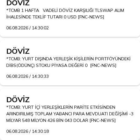
DÖVİZ
*TCMB 1 HAFTA   VADELİ DÖVİZ KARŞILIĞI TLSWAP ALIM 
İHALESİNDE TEKLİF TUTARI 0 USD [FNC-NEWS]
06.08.2026 / 14:30:02
DÖVİZ
*TCMB: YURT DIŞINDA YERLEŞİK KİŞİLERİN PORTFÖYÜNDEKİ 
DİBS(ÖDÜNÇ) STOKU PİYASA DEĞERİ 0  [FNC-NEWS]
06.08.2026 / 14:30:33
DÖVİZ
*TCMB: YURT İÇİ YERLEŞİKLERİN PARİTE ETKİSİNDEN 
ARINDIRILMIŞ TOPLAM YABANCI PARA MEVDUATI DEĞİŞİMİ -3 
MİLYAR 548 MİLYON 426 BİN 043 DOLAR [FNC-NEWS]
06.08.2026 / 14:30:18