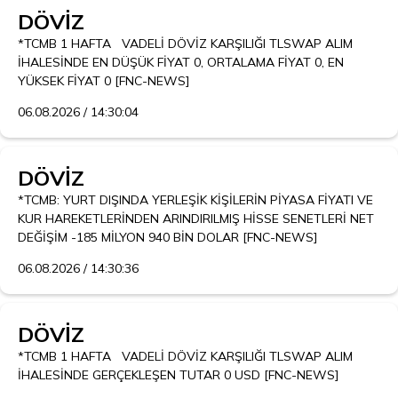
DÖVİZ
*TCMB 1 HAFTA   VADELİ DÖVİZ KARŞILIĞI TLSWAP ALIM 
İHALESİNDE EN DÜŞÜK FİYAT 0, ORTALAMA FİYAT 0, EN 
YÜKSEK FİYAT 0 [FNC-NEWS]
06.08.2026 / 14:30:04
DÖVİZ
*TCMB: YURT DIŞINDA YERLEŞİK KİŞİLERİN PİYASA FİYATI VE 
KUR HAREKETLERİNDEN ARINDIRILMIŞ HİSSE SENETLERİ NET 
DEĞİŞİM -185 MİLYON 940 BİN DOLAR [FNC-NEWS]
06.08.2026 / 14:30:36
DÖVİZ
*TCMB 1 HAFTA   VADELİ DÖVİZ KARŞILIĞI TLSWAP ALIM 
İHALESİNDE GERÇEKLEŞEN TUTAR 0 USD [FNC-NEWS]