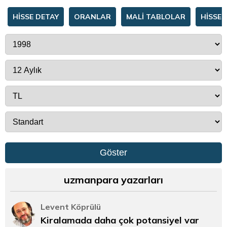
HİSSE DETAY
ORANLAR
MALİ TABLOLAR
HİSSE 
Göster
uzmanpara yazarları
Levent Köprülü
Kiralamada daha çok potansiyel var