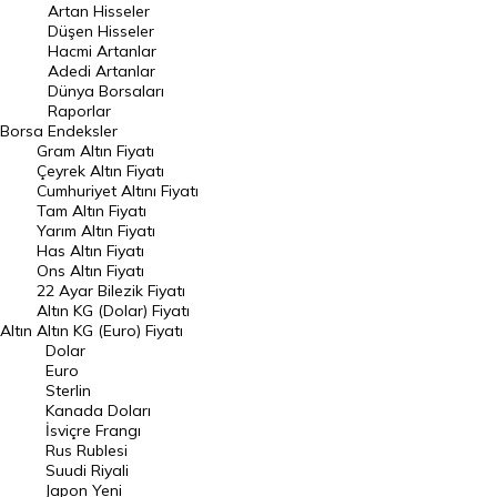
Raporlar
Endeksler
Artan Hisseler
Düşen Hisseler
Hacmi Artanlar
DÖVİZ
Döviz Kuru
Adedi Artanlar
Dünya Borsaları
Dolar Kuru
Euro Kuru
Raporlar
Borsa
Endeksler
Gram Altın Fiyatı
Pound Kuru
Frank Kuru
Çeyrek Altın Fiyatı
Cumhuriyet Altını Fiyatı
Riyal Kuru
Avustralya Doları
Tam Altın Fiyatı
Yarım Altın Fiyatı
Danimarka Kronu Kuru
Kanada Doları Kuru
Has Altın Fiyatı
Ons Altın Fiyatı
22 Ayar Bilezik Fiyatı
Norveç Kronu Kuru
İsveç Kronu Kuru
Altın KG (Dolar) Fiyatı
Altın
Altın KG (Euro) Fiyatı
Japon Yeni Kuru
Serbest Piyasa Döviz Kurları
Dolar
Euro
Merkez Bankası Döviz Kurları
Sterlin
Kanada Doları
İsviçre Frangı
ALTIN
Altın Fiyatları
Rus Rublesi
Suudi Riyali
Japon Yeni
Gram Altın Fiyatı
Çeyrek Altın Fiyatı