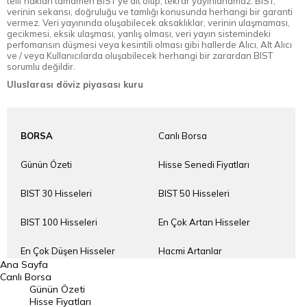
telif hakları tamamen BIST'ye ait olup, tekrar yayınlanamaz. BIST,
verinin sekansı, doğruluğu ve tamlığı konusunda herhangi bir garanti
vermez. Veri yayınında oluşabilecek aksaklıklar, verinin ulaşmaması,
gecikmesi, eksik ulaşması, yanlış olması, veri yayın sistemindeki
perfomansın düşmesi veya kesintili olması gibi hallerde Alıcı, Alt Alıcı
ve / veya Kullanıcılarda oluşabilecek herhangi bir zarardan BIST
sorumlu değildir.
Uluslarası döviz piyasası kuru
BORSA
Canlı Borsa
Günün Özeti
Hisse Senedi Fiyatları
BIST 30 Hisseleri
BIST 50 Hisseleri
BIST 100 Hisseleri
En Çok Artan Hisseler
En Çok Düşen Hisseler
Hacmi Artanlar
Ana Sayfa
Canlı Borsa
Geçmiş Kapanışlar
Dünya Borsaları
Günün Özeti
Hisse Fiyatları