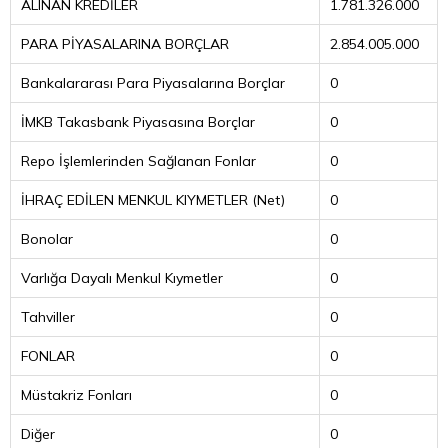
ALINAN KREDİLER
1.781.326.000
PARA PİYASALARINA BORÇLAR
2.854.005.000
Bankalararası Para Piyasalarına Borçlar
0
İMKB Takasbank Piyasasına Borçlar
0
Repo İşlemlerinden Sağlanan Fonlar
0
İHRAÇ EDİLEN MENKUL KIYMETLER (Net)
0
Bonolar
0
Varlığa Dayalı Menkul Kıymetler
0
Tahviller
0
FONLAR
0
Müstakriz Fonları
0
Diğer
0