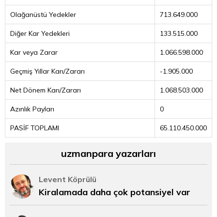
Olağanüstü Yedekler
713.649.000
Diğer Kar Yedekleri
133.515.000
Kar veya Zarar
1.066.598.000
Geçmiş Yıllar Karı/Zararı
-1.905.000
Net Dönem Karı/Zararı
1.068.503.000
Azınlık Payları
0
PASİF TOPLAMI
65.110.450.000
uzmanpara yazarları
Levent Köprülü
Kiralamada daha çok potansiyel var