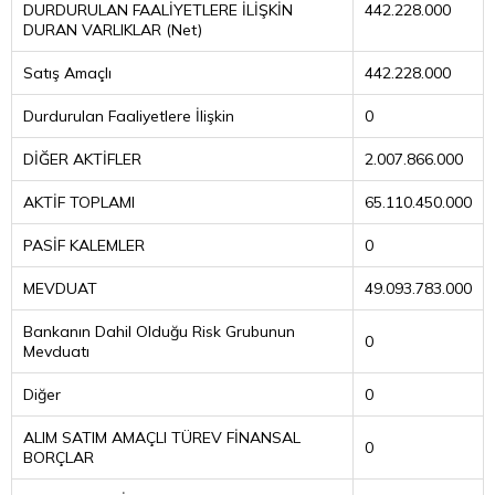
DURDURULAN FAALİYETLERE İLİŞKİN
442.228.000
DURAN VARLIKLAR (Net)
Satış Amaçlı
442.228.000
Durdurulan Faaliyetlere İlişkin
0
DİĞER AKTİFLER
2.007.866.000
AKTİF TOPLAMI
65.110.450.000
PASİF KALEMLER
0
MEVDUAT
49.093.783.000
Bankanın Dahil Olduğu Risk Grubunun
0
Mevduatı
Diğer
0
ALIM SATIM AMAÇLI TÜREV FİNANSAL
0
BORÇLAR