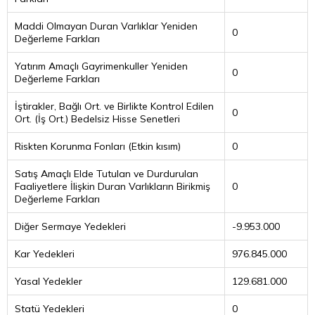
Maddi Olmayan Duran Varlıklar Yeniden
0
Değerleme Farkları
Yatırım Amaçlı Gayrimenkuller Yeniden
0
Değerleme Farkları
İştirakler, Bağlı Ort. ve Birlikte Kontrol Edilen
0
Ort. (İş Ort.) Bedelsiz Hisse Senetleri
Riskten Korunma Fonları (Etkin kısım)
0
Satış Amaçlı Elde Tutulan ve Durdurulan
Faaliyetlere İlişkin Duran Varlıkların Birikmiş
0
Değerleme Farkları
Diğer Sermaye Yedekleri
-9.953.000
Kar Yedekleri
976.845.000
Yasal Yedekler
129.681.000
Statü Yedekleri
0