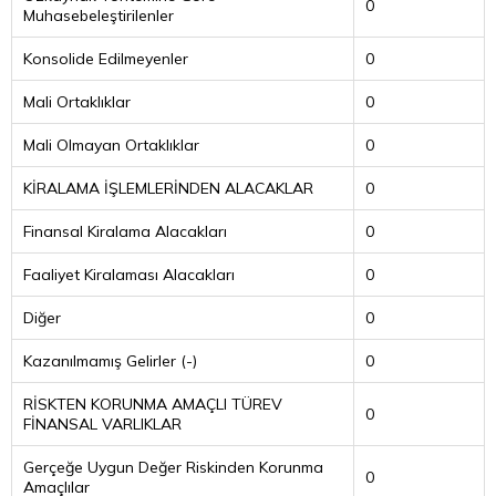
0
Muhasebeleştirilenler
Konsolide Edilmeyenler
0
Mali Ortaklıklar
0
Mali Olmayan Ortaklıklar
0
KİRALAMA İŞLEMLERİNDEN ALACAKLAR
0
Finansal Kiralama Alacakları
0
Faaliyet Kiralaması Alacakları
0
Diğer
0
Kazanılmamış Gelirler (-)
0
RİSKTEN KORUNMA AMAÇLI TÜREV
0
FİNANSAL VARLIKLAR
Gerçeğe Uygun Değer Riskinden Korunma
0
Amaçlılar