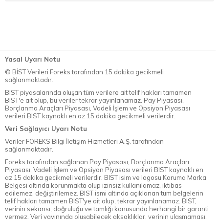
Yasal Uyarı Notu
© BİST Verileri Foreks tarafından 15 dakika gecikmeli
sağlanmaktadır.
BIST piyasalarında oluşan tüm verilere ait telif hakları tamamen
BIST'e ait olup, bu veriler tekrar yayınlanamaz. Pay Piyasası,
Borçlanma Araçları Piyasası, Vadeli İşlem ve Opsiyon Piyasası
verileri BIST kaynaklı en az 15 dakika gecikmeli verilerdir.
Veri Sağlayıcı Uyarı Notu
Veriler FOREKS Bilgi İletişim Hizmetleri A.Ş. tarafından
sağlanmaktadır.
Foreks tarafından sağlanan Pay Piyasası, Borçlanma Araçları
Piyasası, Vadeli İşlem ve Opsiyon Piyasası verileri BIST kaynaklı en
az 15 dakika gecikmeli verilerdir. BIST isim ve logosu Koruma Marka
Belgesi altında korunmakta olup izinsiz kullanılamaz, iktibas
edilemez, değiştirilemez. BIST ismi altında açıklanan tüm belgelerin
telif hakları tamamen BIST'ye ait olup, tekrar yayınlanamaz. BIST,
verinin sekansı, doğruluğu ve tamlığı konusunda herhangi bir garanti
vermez. Veri yayınında oluşabilecek aksaklıklar, verinin ulaşmaması,