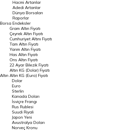
Hacmi Artanlar
DÖVİZ
Döviz Kuru
Adedi Artanlar
Dünya Borsaları
Dolar Kuru
Euro Kuru
Raporlar
Borsa
Endeksler
Gram Altın Fiyatı
Pound Kuru
Frank Kuru
Çeyrek Altın Fiyatı
Cumhuriyet Altını Fiyatı
Riyal Kuru
Avustralya Doları
Tam Altın Fiyatı
Yarım Altın Fiyatı
Danimarka Kronu Kuru
Kanada Doları Kuru
Has Altın Fiyatı
Ons Altın Fiyatı
22 Ayar Bilezik Fiyatı
Norveç Kronu Kuru
İsveç Kronu Kuru
Altın KG (Dolar) Fiyatı
Altın
Altın KG (Euro) Fiyatı
Japon Yeni Kuru
Serbest Piyasa Döviz Kurları
Dolar
Euro
Merkez Bankası Döviz Kurları
Sterlin
Kanada Doları
İsviçre Frangı
ALTIN
Altın Fiyatları
Rus Rublesi
Suudi Riyali
Japon Yeni
Gram Altın Fiyatı
Çeyrek Altın Fiyatı
Avustralya Doları
Norveç Kronu
Cumhuriyet Altını Fiyatı
Yarım Altın Fiyatı