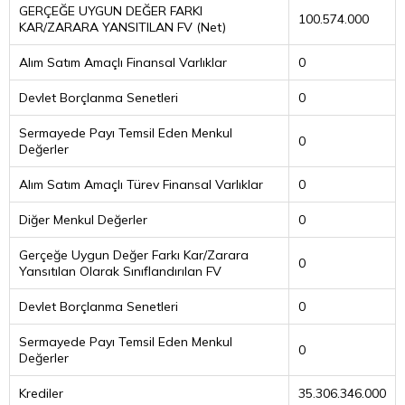
GERÇEĞE UYGUN DEĞER FARKI
100.574.000
KAR/ZARARA YANSITILAN FV (Net)
Alım Satım Amaçlı Finansal Varlıklar
0
Devlet Borçlanma Senetleri
0
Sermayede Payı Temsil Eden Menkul
0
Değerler
Alım Satım Amaçlı Türev Finansal Varlıklar
0
Diğer Menkul Değerler
0
Gerçeğe Uygun Değer Farkı Kar/Zarara
0
Yansıtılan Olarak Sınıflandırılan FV
Devlet Borçlanma Senetleri
0
Sermayede Payı Temsil Eden Menkul
0
Değerler
Krediler
35.306.346.000