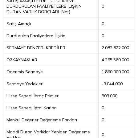
SATIŞ AMAÇLI ELDE TUTULAN VE
DURDURULAN FAALİYETLERE İLİŞKİN
0
DURAN VARLIK BORÇLARI (Net)
Satış Amaçlı
0
Durdurulan Faaliyetlere İlişkin
0
SERMAYE BENZERİ KREDİLER
2.082.872.000
ÖZKAYNAKLAR
4.265.560.000
Ödenmiş Sermaye
1.860.000.000
Sermaye Yedekleri
-9.044.000
Hisse Senedi İhraç Primleri
909.000
Hisse Senedi İptal Karları
0
Menkul Değerler Değerleme Farkları
0
Maddi Duran Varlıklar Yeniden Değerleme
0
Farkları