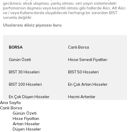
gecikmesi, eksik ulaşması, yanlış olması, veri yayın sistemindeki
perfomansın düşmesi veya kesintili olması gibi hallerde Alıcı, Alt Alıcı
ve / veya Kullanıcılarda oluşabilecek herhangi bir zarardan BIST
sorumlu değildir.
Uluslarası döviz piyasası kuru
BORSA
Canlı Borsa
Günün Özeti
Hisse Senedi Fiyatları
BIST 30 Hisseleri
BIST 50 Hisseleri
BIST 100 Hisseleri
En Çok Artan Hisseler
En Çok Düşen Hisseler
Hacmi Artanlar
Ana Sayfa
Canlı Borsa
Geçmiş Kapanışlar
Dünya Borsaları
Günün Özeti
Hisse Fiyatları
Raporlar
Endeksler
Artan Hisseler
Düşen Hisseler