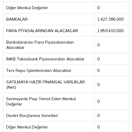
Diğer Menkul Değerler
0
BANKALAR
1.427.386.000
PARA PİYASALARINDAN ALACAKLAR
1.859.410.000
Bankalararası Para Piyasalarından
0
Alacaklar
İMKB Takasbank Piyasasından Alacaklar
0
Ters Repo İşlemlerinden Alacaklar
0
SATILMAYA HAZIR FİNANSAL VARLIKLAR
0
(Net)
Sermayede Payı Temsil Eden Menkul
0
Değerler
Devlet Borçlanma Senetleri
0
Diğer Menkul Değerler
0