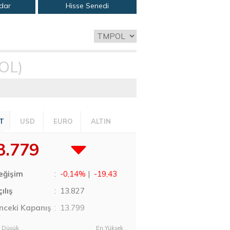
adar
Hisse Senedi
OL)
T
USD
EURO
ALTIN
3.779
eğişim
:
-0,14%
|
-19,43
ılış
:
13.827
nceki Kapanış
: 13.799
 Düşük
En Yüksek