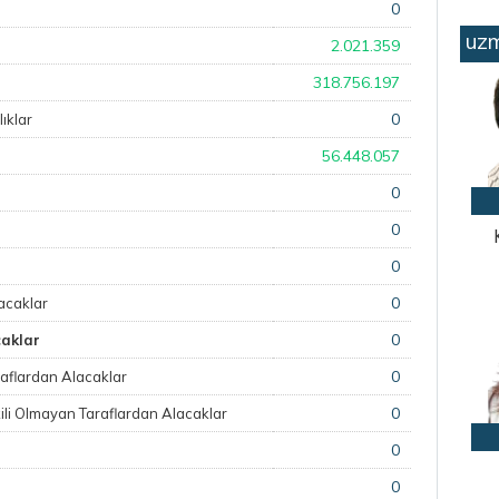
0
uzm
2.021.359
318.756.197
0
ıklar
56.448.057
0
0
0
0
lacaklar
0
caklar
0
Taraflardan Alacaklar
0
şkili Olmayan Taraflardan Alacaklar
0
0