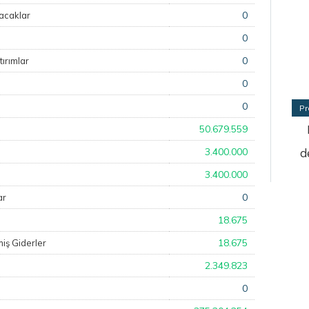
0
lacaklar
0
0
ırımlar
0
0
Pr
50.679.559
3.400.000
d
3.400.000
0
ar
18.675
18.675
miş Giderler
2.349.823
0