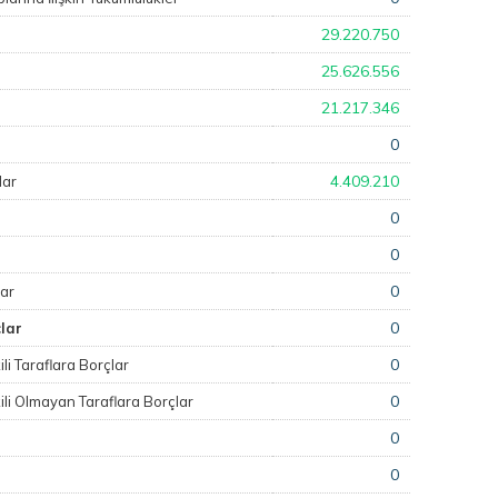
29.220.750
25.626.556
21.217.346
0
4.409.210
lar
0
0
0
lar
0
lar
0
ili Taraflara Borçlar
0
kili Olmayan Taraflara Borçlar
0
0