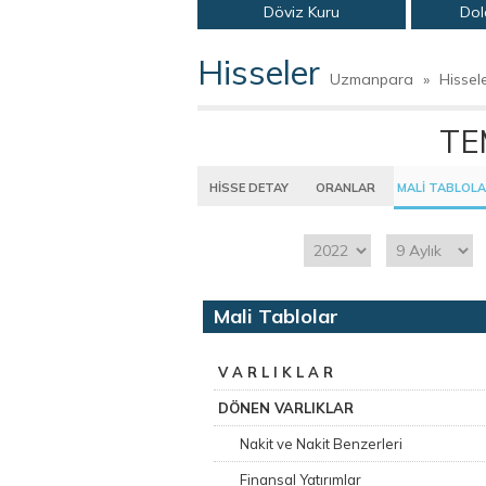
Döviz Kuru
Dol
Hisseler
Uzmanpara
»
Hissel
TE
HİSSE DETAY
ORANLAR
MALİ TABLOL
Mali Tablolar
V A R L I K L A R
DÖNEN VARLIKLAR
Nakit ve Nakit Benzerleri
Finansal Yatırımlar