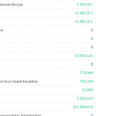
1.603.911
amında Borçlar
11.962.971
11.962.971
0
lar
0
0
10.903.141
0
779.049
756.249
in Kısa Vadeli Karşılıklar
22.800
1.924.150
261.908.475
0
plarına İlişkin Yükümlülükler