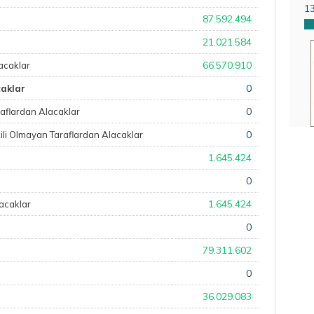
1
87.592.494
21.021.584
66.570.910
lacaklar
0
caklar
0
Taraflardan Alacaklar
0
şkili Olmayan Taraflardan Alacaklar
1.645.424
0
1.645.424
lacaklar
0
79.311.602
0
36.029.083