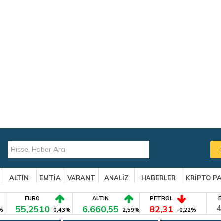
ALTIN
EMTİA
VARANT
ANALİZ
HABERLER
KRİPTO P
EURO
ALTIN
PETROL
55,2510
6.660,55
82,31
4
%
0,43%
2,59%
-0,22%