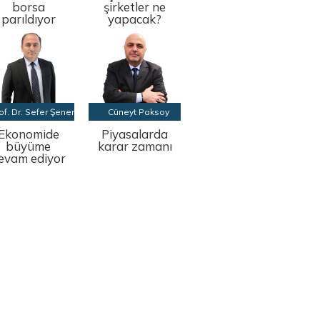
borsa
şirketler ne
parıldıyor
yapacak?
of. Dr. Sefer Şener
Cüneyt Paksoy
Ekonomide
Piyasalarda
büyüme
karar zamanı
evam ediyor