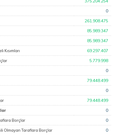
375.204.254
0
261.908.475
85.989.347
85.989.347
69.297.407
i Kısımları
5.779.998
çlar
0
79.448.499
0
79.448.499
lar
0
lar
0
araflara Borçlar
0
kili Olmayan Taraflara Borçlar