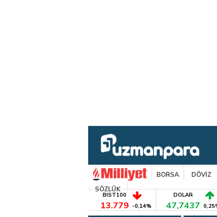
BORSA
DÖVİZ
SÖZLÜK
BIST100
DOLAR
13.779
47,7437
-0,14%
0,25