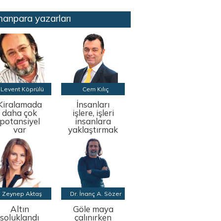
anpara yazarları
Levent Köprülü
Cem Kılıç
Kiralamada
İnsanları
daha çok
işlere, işleri
potansiyel
insanlara
var
yaklaştırmak
Zeynep Aktaş
Dr. İnanç A. Sözer
Altın
Göle maya
soluklandı
çalınırken