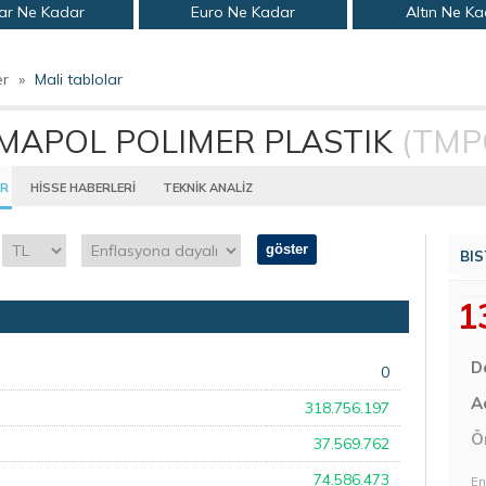
ar Ne Kadar
Euro Ne Kadar
Altın Ne K
er
»
Mali tablolar
MAPOL POLIMER PLASTIK
(TMP
AR
HİSSE HABERLERİ
TEKNİK ANALİZ
göster
BIS
1
D
0
Aç
318.756.197
Ö
37.569.762
74.586.473
En