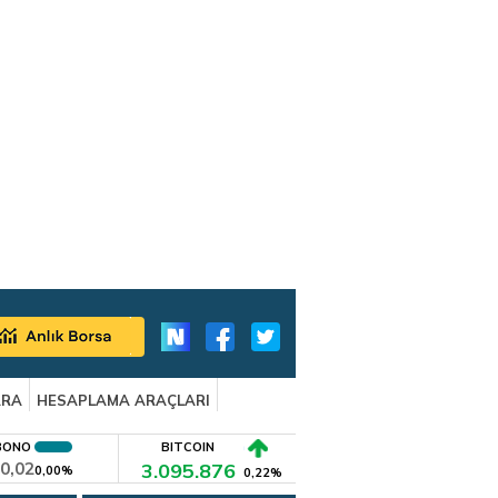
ARA
HESAPLAMA ARAÇLARI
BONO
BITCOIN
0,02
3.095.876
0,00%
0,22%