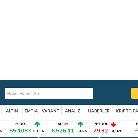
ALTIN
EMTİA
VARANT
ANALİZ
HABERLER
KRİPTO P
EURO
ALTIN
PETROL
55,1083
6.526,11
79,32
4
%
0,18%
0,46%
-0,16%