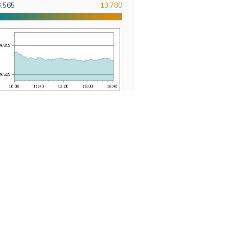
3.565
13.780