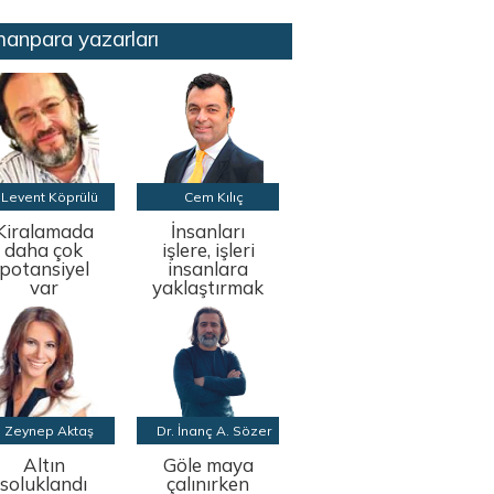
anpara yazarları
Levent Köprülü
Cem Kılıç
Kiralamada
İnsanları
daha çok
işlere, işleri
potansiyel
insanlara
var
yaklaştırmak
Zeynep Aktaş
Dr. İnanç A. Sözer
Altın
Göle maya
soluklandı
çalınırken