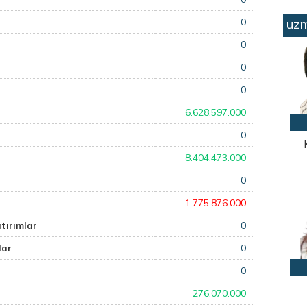
0
uzm
0
0
0
6.628.597.000
0
8.404.473.000
0
-1.775.876.000
0
tırımlar
0
lar
0
276.070.000