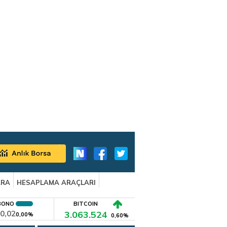
ARA
HESAPLAMA ARAÇLARI
BONO
BITCOIN
0,02
3.063.524
0,00%
0,60%