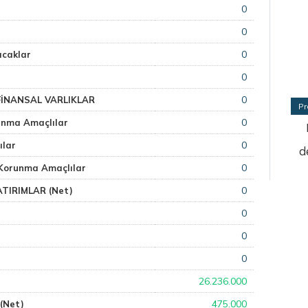
0
0
0
acaklar
0
0
İNANSAL VARLIKLAR
Pr
0
unma Amaçlılar
0
ılar
d
0
 Korunma Amaçlılar
0
TIRIMLAR (Net)
0
0
0
26.236.000
475.000
(Net)