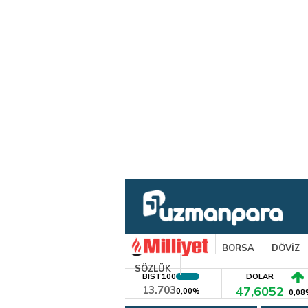
BORSA
DÖVİZ
SÖZLÜK
BIST100
DOLAR
13.703
47,6052
0,00%
0,08