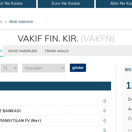
ar Ne Kadar
Euro Ne Kadar
Altın Ne K
er
»
Mali tablolar
VAKIF FIN. KIR.
(VAKFN)
AR
HİSSE HABERLERİ
TEKNİK ANALİZ
göster
BIS
1
D
0
Aç
0
EZ BANKASI
Ö
0
YANSITILAN FV (Net)
0
En