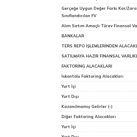
Gerçeğe Uygun Değer Farkı Kar/Zarar
Sınıflandırılan FV
Alım Satım Amaçlı Türev Finansal Var
BANKALAR
TERS REPO İŞLEMLERİNDEN ALACAK
SATILMAYA HAZIR FİNANSAL VARLIKL
FAKTORİNG ALACAKLARI
İskontolu Faktoring Alacakları
Yurt İçi
Yurt Dışı
Kazanılmamış Gelirler (-)
Diğer Faktoring Alacakları
Yurt İçi
Yurt Dışı