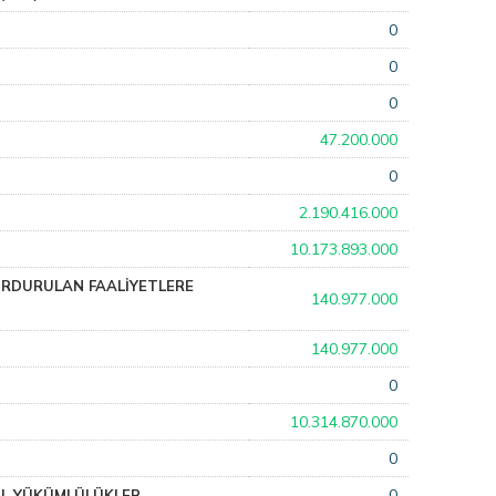
0
0
0
47.200.000
0
2.190.416.000
10.173.893.000
URDURULAN FAALİYETLERE
140.977.000
140.977.000
0
10.314.870.000
0
0
AL YÜKÜMLÜLÜKLER