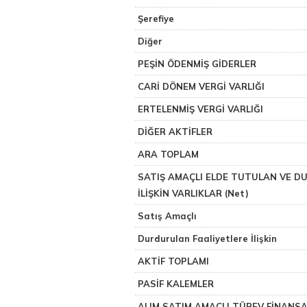
Şerefiye
Diğer
PEŞİN ÖDENMİŞ GİDERLER
CARİ DÖNEM VERGİ VARLIĞI
ERTELENMİŞ VERGİ VARLIĞI
DİĞER AKTİFLER
ARA TOPLAM
SATIŞ AMAÇLI ELDE TUTULAN VE D
İLİŞKİN VARLIKLAR (Net)
Satış Amaçlı
Durdurulan Faaliyetlere İlişkin
AKTİF TOPLAMI
PASİF KALEMLER
ALIM SATIM AMAÇLI TÜREV FİNANS