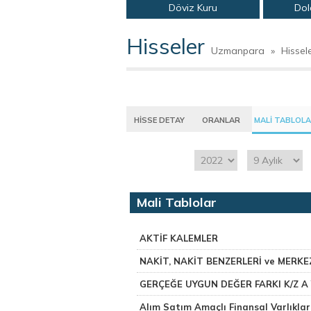
Döviz Kuru
Dol
Hisseler
Uzmanpara
»
Hissel
HİSSE DETAY
ORANLAR
MALİ TABLOL
Mali Tablolar
AKTİF KALEMLER
NAKİT, NAKİT BENZERLERİ ve MERK
GERÇEĞE UYGUN DEĞER FARKI K/Z A 
Alım Satım Amaçlı Finansal Varlıklar