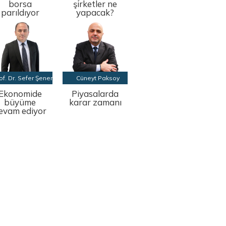
borsa
şirketler ne
parıldıyor
yapacak?
of. Dr. Sefer Şener
Cüneyt Paksoy
Ekonomide
Piyasalarda
büyüme
karar zamanı
evam ediyor