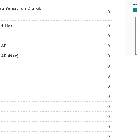
1
a Yansıtılan Olarak
0
0
lıklar
0
0
LAR
0
AR (Net)
0
0
0
0
0
0
0
0