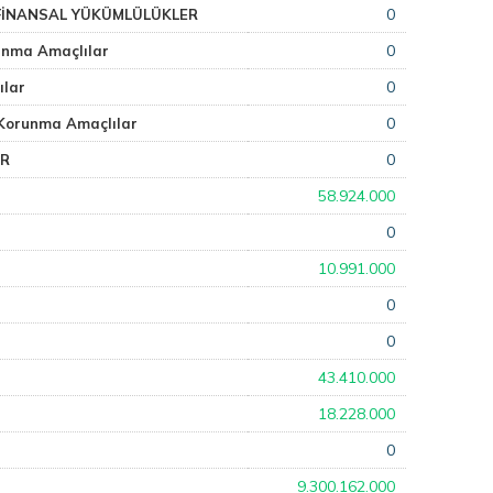
0
FİNANSAL YÜKÜMLÜLÜKLER
0
unma Amaçlılar
0
ılar
0
 Korunma Amaçlılar
0
ER
58.924.000
0
10.991.000
ı
0
0
43.410.000
18.228.000
0
9.300.162.000