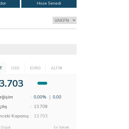
adar
Hisse Senedi
T
USD
EURO
ALTIN
3.703
eğişim
:
0,00%
|
0,00
ılış
:
13.708
nceki Kapanış
: 13.703
 Düşük
En Yüksek