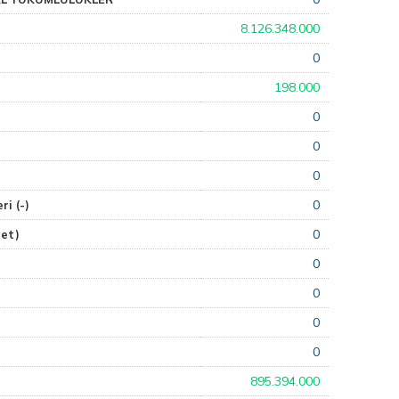
8.126.348.000
0
198.000
0
0
0
0
i (-)
0
et)
0
0
0
0
895.394.000