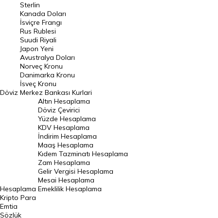
Sterlin
Kanada Doları
Frank Kuru
İsviçre Frangı
Riyal Kuru
Rus Rublesi
Suudi Riyali
Avustralya Doları
Japon Yeni
Avustralya Doları
Danimarka Kronu Kuru
Norveç Kronu
Danimarka Kronu
Kanada Doları Kuru
İsveç Kronu
Döviz
Merkez Bankası Kurlari
Norveç Kronu Kuru
Altın Hesaplama
İsveç Kronu Kuru
Döviz Çevirici
Yüzde Hesaplama
Japon Yeni Kuru
KDV Hesaplama
İndirim Hesaplama
Serbest Piyasa Döviz Kurları
Maaş Hesaplama
Kıdem Tazminatı Hesaplama
Merkez Bankası Döviz Kurları
Zam Hesaplama
Gelir Vergisi Hesaplama
ALTIN
Mesai Hesaplama
Hesaplama
Emeklilik Hesaplama
Altın Fiyatları
Kripto Para
Emtia
Gram Altın Fiyatı
Sözlük