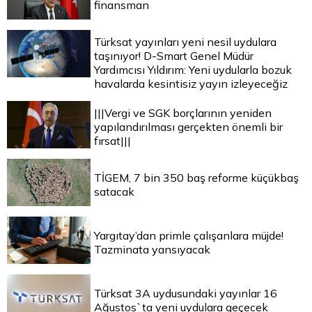
finansman
Türksat yayınları yeni nesil uydulara
taşınıyor! D-Smart Genel Müdür
Yardımcısı Yıldırım: Yeni uydularla bozuk
havalarda kesintisiz yayın izleyeceğiz
|||Vergi ve SGK borçlarının yeniden
yapılandırılması gerçekten önemli bir
fırsat|||
TİGEM, 7 bin 350 baş reforme küçükbaş
satacak
Yargıtay’dan primle çalışanlara müjde!
Tazminata yansıyacak
Türksat 3A uydusundaki yayınlar 16
Ağustos`ta yeni uydulara geçecek