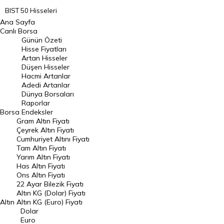
BIST 50 Hisseleri
Ana Sayfa
BIST 100 Hisseleri
Canlı Borsa
Günün Özeti
En Çok Artan Hisseler
Hisse Fiyatları
Artan Hisseler
En Çok Düşen Hisseler
Düşen Hisseler
Hacmi Artanlar
Hacmi Artanlar
Adedi Artanlar
Geçmiş Kapanışlar
Dünya Borsaları
Raporlar
Dünya Borsaları
Borsa
Endeksler
Gram Altın Fiyatı
Raporlar
Çeyrek Altın Fiyatı
Endeksler
Cumhuriyet Altını Fiyatı
Tam Altın Fiyatı
Yarım Altın Fiyatı
DÖVİZ
Has Altın Fiyatı
Ons Altın Fiyatı
Döviz Kuru
22 Ayar Bilezik Fiyatı
Dolar Kuru
Altın KG (Dolar) Fiyatı
Altın
Altın KG (Euro) Fiyatı
Euro Kuru
Dolar
Euro
Pound Kuru