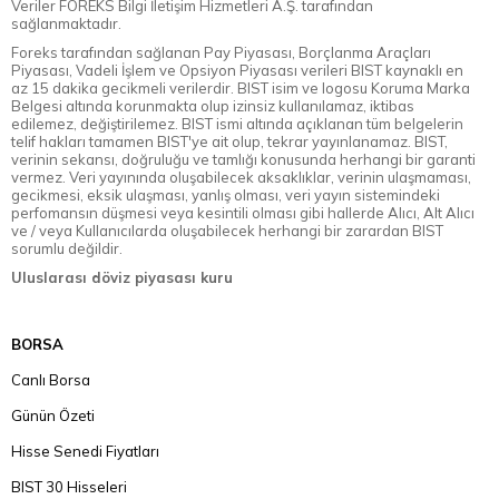
Veriler FOREKS Bilgi İletişim Hizmetleri A.Ş. tarafından
sağlanmaktadır.
Foreks tarafından sağlanan Pay Piyasası, Borçlanma Araçları
Piyasası, Vadeli İşlem ve Opsiyon Piyasası verileri BIST kaynaklı en
az 15 dakika gecikmeli verilerdir. BIST isim ve logosu Koruma Marka
Belgesi altında korunmakta olup izinsiz kullanılamaz, iktibas
edilemez, değiştirilemez. BIST ismi altında açıklanan tüm belgelerin
telif hakları tamamen BIST'ye ait olup, tekrar yayınlanamaz. BIST,
verinin sekansı, doğruluğu ve tamlığı konusunda herhangi bir garanti
vermez. Veri yayınında oluşabilecek aksaklıklar, verinin ulaşmaması,
gecikmesi, eksik ulaşması, yanlış olması, veri yayın sistemindeki
perfomansın düşmesi veya kesintili olması gibi hallerde Alıcı, Alt Alıcı
ve / veya Kullanıcılarda oluşabilecek herhangi bir zarardan BIST
sorumlu değildir.
Uluslarası döviz piyasası kuru
BORSA
Canlı Borsa
Günün Özeti
Hisse Senedi Fiyatları
BIST 30 Hisseleri