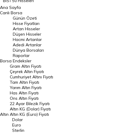
BIST 50 Hisseleri
Ana Sayfa
BIST 100 Hisseleri
Canlı Borsa
Günün Özeti
En Çok Artan Hisseler
Hisse Fiyatları
Artan Hisseler
En Çok Düşen Hisseler
Düşen Hisseler
Hacmi Artanlar
Hacmi Artanlar
Adedi Artanlar
Geçmiş Kapanışlar
Dünya Borsaları
Raporlar
Dünya Borsaları
Borsa
Endeksler
Gram Altın Fiyatı
Raporlar
Çeyrek Altın Fiyatı
Endeksler
Cumhuriyet Altını Fiyatı
Tam Altın Fiyatı
Yarım Altın Fiyatı
DÖVİZ
Has Altın Fiyatı
Ons Altın Fiyatı
Döviz Kuru
22 Ayar Bilezik Fiyatı
Dolar Kuru
Altın KG (Dolar) Fiyatı
Altın
Altın KG (Euro) Fiyatı
Euro Kuru
Dolar
Euro
Pound Kuru
Sterlin