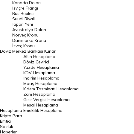
Kanada Doları
Frank Kuru
İsviçre Frangı
Riyal Kuru
Rus Rublesi
Suudi Riyali
Avustralya Doları
Japon Yeni
Avustralya Doları
Danimarka Kronu Kuru
Norveç Kronu
Danimarka Kronu
Kanada Doları Kuru
İsveç Kronu
Döviz
Merkez Bankası Kurlari
Norveç Kronu Kuru
Altın Hesaplama
İsveç Kronu Kuru
Döviz Çevirici
Yüzde Hesaplama
Japon Yeni Kuru
KDV Hesaplama
İndirim Hesaplama
Serbest Piyasa Döviz Kurları
Maaş Hesaplama
Kıdem Tazminatı Hesaplama
Merkez Bankası Döviz Kurları
Zam Hesaplama
Gelir Vergisi Hesaplama
ALTIN
Mesai Hesaplama
Hesaplama
Emeklilik Hesaplama
Altın Fiyatları
Kripto Para
Emtia
Gram Altın Fiyatı
Sözlük
Çeyrek Altın Fiyatı
Haberler