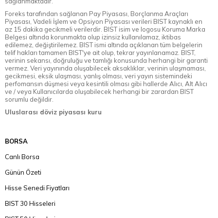
sağlanmaktadır.
Foreks tarafından sağlanan Pay Piyasası, Borçlanma Araçları
Piyasası, Vadeli İşlem ve Opsiyon Piyasası verileri BIST kaynaklı en
az 15 dakika gecikmeli verilerdir. BIST isim ve logosu Koruma Marka
Belgesi altında korunmakta olup izinsiz kullanılamaz, iktibas
edilemez, değiştirilemez. BIST ismi altında açıklanan tüm belgelerin
telif hakları tamamen BIST'ye ait olup, tekrar yayınlanamaz. BIST,
verinin sekansı, doğruluğu ve tamlığı konusunda herhangi bir garanti
vermez. Veri yayınında oluşabilecek aksaklıklar, verinin ulaşmaması,
gecikmesi, eksik ulaşması, yanlış olması, veri yayın sistemindeki
perfomansın düşmesi veya kesintili olması gibi hallerde Alıcı, Alt Alıcı
ve / veya Kullanıcılarda oluşabilecek herhangi bir zarardan BIST
sorumlu değildir.
Uluslarası döviz piyasası kuru
BORSA
Canlı Borsa
Günün Özeti
Hisse Senedi Fiyatları
BIST 30 Hisseleri