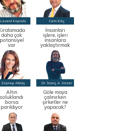
Levent Köprülü
Cem Kılıç
Kiralamada
İnsanları
daha çok
işlere, işleri
potansiyel
insanlara
var
yaklaştırmak
Zeynep Aktaş
Dr. İnanç A. Sözer
Altın
Göle maya
soluklandı
çalınırken
borsa
şirketler ne
parıldıyor
yapacak?