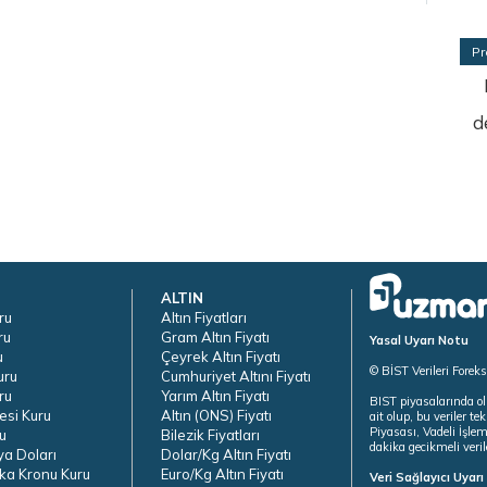
Pr
d
ALTIN
ru
Altın Fiyatları
ru
Gram Altın Fiyatı
Yasal Uyarı Notu
u
Çeyrek Altın Fiyatı
© BİST Verileri Forek
uru
Cumhuriyet Altını Fiyatı
ru
Yarım Altın Fiyatı
BIST piyasalarında ol
esi Kuru
Altın (ONS) Fiyatı
ait olup, bu veriler 
Piyasası, Vadeli İşle
u
Bilezik Fiyatları
dakika gecikmeli veril
ya Doları
Dolar/Kg Altın Fiyatı
ka Kronu Kuru
Euro/Kg Altın Fiyatı
Veri Sağlayıcı Uyar