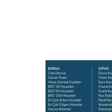
BORSA
DÖVİZ
Canlı Borsa
Döviz Ku
Günün Özeti
Dolar Ku
Hisse Senedi Fiyatları
Euro Kur
BIST 30 Hisseleri
Pound K
BIST 50 Hisseleri
Frank Ku
BIST 100 Hisseleri
Rus Rubl
En Çok Artan Hisseler
Riyal Kur
En Çok Düşen Hisseler
Avustral
Hacmi Artanlar
Danimar