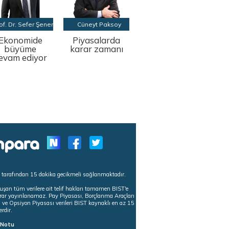
of. Dr. Sefer Şener
Cüneyt Paksoy
Ekonomide
Piyasalarda
büyüme
karar zamanı
evam ediyor
s tarafından 15 dakika gecikmeli sağlanmaktadır.
uşan tüm verilere ait telif hakları tamamen BIST'e
tekrar yayınlanamaz. Pay Piyasası, Borçlanma Araçları
m ve Opsiyon Piyasası verileri BIST kaynaklı en az 15
erdir.
ı Notu