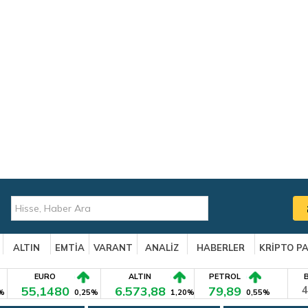
ALTIN
EMTİA
VARANT
ANALİZ
HABERLER
KRİPTO P
EURO
ALTIN
PETROL
55,1480
6.573,88
79,89
4
%
0,25%
1,20%
0,55%