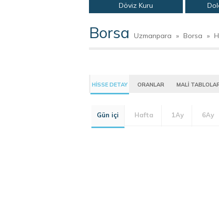
Döviz Kuru
Dol
Borsa
Uzmanpara
»
Borsa
»
H
HİSSE DETAY
ORANLAR
MALİ TABLOLA
Gün içi
Hafta
1Ay
6Ay