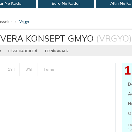
ar Ne Kadar
Euro Ne Kadar
Altın Ne K
isseler
»
Vrgyo
VERA KONSEPT GMYO
(VRGYO)
R
HİSSE HABERLERİ
TEKNİK ANALİZ
1
1Yıl
3Yıl
Tümü
D
A
H
Ö
En
1,