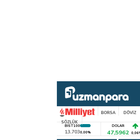
BORSA
DÖVİZ
SÖZLÜK
BIST100
DOLAR
13.703
47,5962
0,00%
0,06