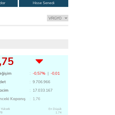
adar
Hisse Senedi
,75
eğişim
:
-0,57%
|
-0,01
det
: 9.706.966
acim
: 17.033.167
nceki Kapanış
: 1,76
 Yüksek
En Düşük
78
1,74