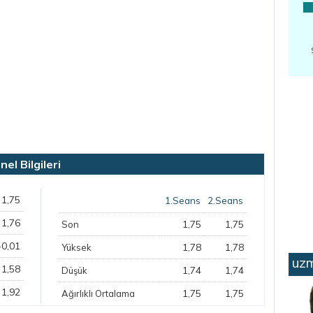
l Bilgileri
1,75
1.Seans
2.Seans
1,76
1,75
1,75
Son
-0,01
1,78
1,78
Yüksek
uzm
1,58
1,74
1,74
Düşük
1,92
1,75
1,75
Ağırlıklı Ortalama