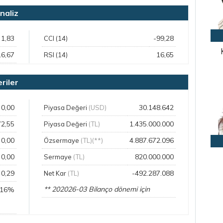
aliz
1,83
-99,28
CCI (14)
16,67
16,65
RSI (14)
iler
0,00
30.148.642
Piyasa Değeri
(USD)
72,55
1.435.000.000
Piyasa Değeri
(TL)
0,00
4.887.672.096
Özsermaye
(TL)(**)
0,00
820.000.000
Sermaye
(TL)
0,29
-492.287.088
Net Kar
(TL)
** 202026-03 Bilanço dönemi için
,16%