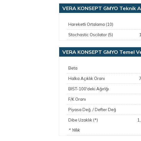
VERA KONSEPT GMYO Teknik An
Hareketli Ortalama (10)
Stochastic Oscilator (5)
VERA KONSEPT GMYO Temel Ver
Beta
Halka Açıklık Oranı
BIST-100'deki Ağırlğı
F/K Oranı
Piyasa Değ. / Defter Değ
1
Dibe Uzaklık (*)
* Yıllık