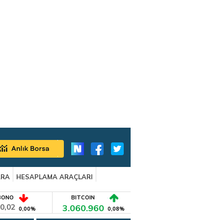
ARA
HESAPLAMA ARAÇLARI
BONO
BITCOIN
0,02
3.060.960
0,00%
0,08%