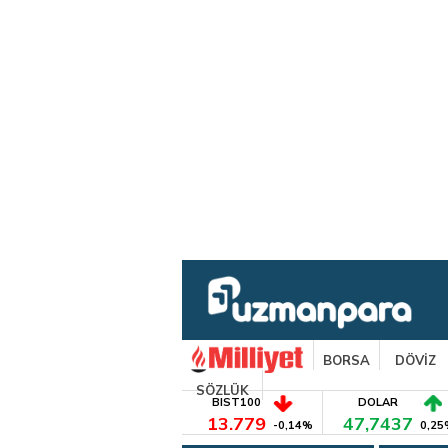
BORSA
DÖVİZ
SÖZLÜK
BIST100
DOLAR
13.779
47,7437
-0,14%
0,25