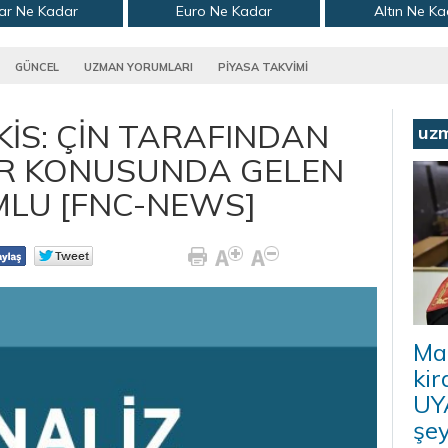
ar Ne Kadar
Euro Ne Kadar
Altın Ne K
GÜNCEL
UZMAN YORUMLARI
PİYASA TAKVİMİ
İS: ÇİN TARAFINDAN
uz
ER KONUSUNDA GELEN
MLU [FNC-NEWS]
Ma
kir
UYA
şey