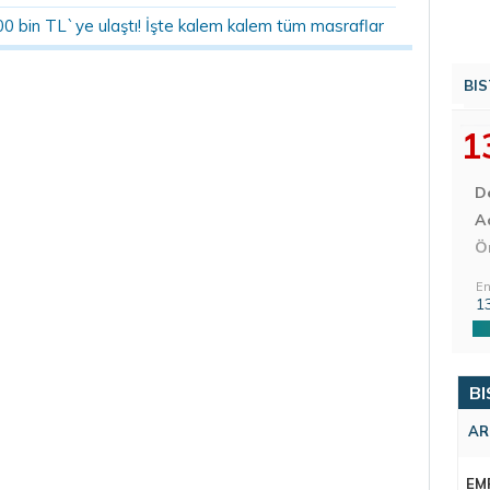
00 bin TL`ye ulaştı! İşte kalem kalem tüm masraflar
BIS
1
D
Aç
Ö
En
1
BI
AR
EM