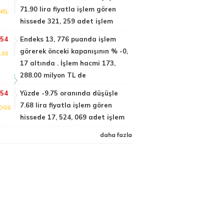
71.90 lira fiyatla işlem gören
NEL
hissede 321, 259 adet işlem
:54
Endeks 13, 776 puanda işlem
görerek önceki kapanışının % -0,
100
17 altında . İşlem hacmi 173,
288.00 milyon TL de
:54
Yüzde -9.75 oranında düşüşle
7.68 lira fiyatla işlem gören
DGS
hissede 17, 524, 069 adet işlem
daha fazla