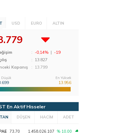
T
USD
EURO
ALTIN
3.779
eğişim
:
-0,14%
|
-19
ılış
:
13.827
nceki Kapanış
: 13.799
 Düşük
En Yüksek
3.699
13.956
ST En Aktif Hisseler
TAN
DÜŞEN
HACİM
ADET
PAE
73,70
1.458.026.107
% 10,00