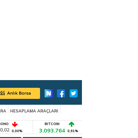
ARA
HESAPLAMA ARAÇLARI
BONO
BITCOIN
0,02
3.093.764
0,00%
0,91%