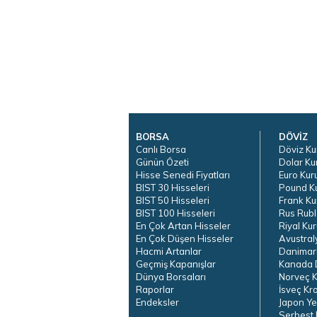
BORSA
DÖVİZ
Canlı Borsa
Döviz Ku
Günün Özeti
Dolar Ku
Hisse Senedi Fiyatları
Euro Kur
BIST 30 Hisseleri
Pound K
BIST 50 Hisseleri
Frank Ku
BIST 100 Hisseleri
Rus Rubl
En Çok Artan Hisseler
Riyal Kur
En Çok Düşen Hisseler
Avustral
Hacmi Artanlar
Danimar
Geçmiş Kapanışlar
Kanada D
Dünya Borsaları
Norveç K
Raporlar
İsveç Kr
Endeksler
Japon Ye
Serbest 