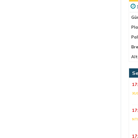
Gü
Pla
Pa
Bre
Alt
Se
17
XU
17
NT
17