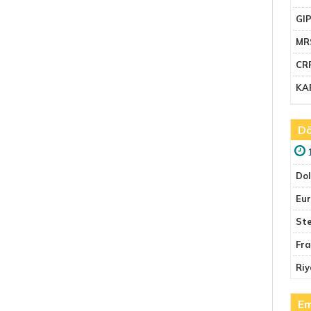
GI
MR
CR
KA
Dö
Do
Eu
Ste
Fr
Riy
Em