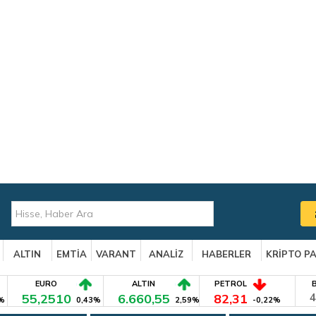
ALTIN
EMTİA
VARANT
ANALİZ
HABERLER
KRİPTO P
EURO
ALTIN
PETROL
55,2510
6.660,55
82,31
4
%
0,43%
2,59%
-0,22%