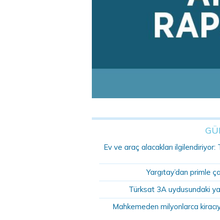
GÜ
Ev ve araç alacakları ilgilendiriyo
Yargıtay’dan primle ç
Türksat 3A uydusundaki ya
Mahkemeden milyonlarca kiracıyı 