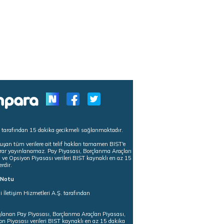
s tarafından 15 dakika gecikmeli sağlanmaktadır.
uşan tüm verilere ait telif hakları tamamen BIST'e
tekrar yayınlanamaz. Pay Piyasası, Borçlanma Araçları
m ve Opsiyon Piyasası verileri BIST kaynaklı en az 15
erdir.
ı Notu
i İletişim Hizmetleri A.Ş. tarafından
ğlanan Pay Piyasası, Borçlanma Araçları Piyasası,
on Piyasası verileri BIST kaynaklı en az 15 dakika