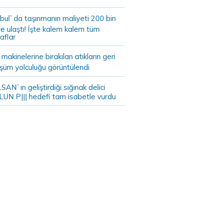
bul`da taşınmanın maliyeti 200 bin
e ulaştı! İşte kalem kalem tüm
aflar
akinelerine bırakılan atıkların geri
şüm yolculuğu görüntülendi
AN`ın geliştirdiği sığınak delici
LUN P||| hedefi tam isabetle vurdu