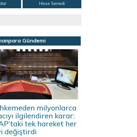
adar
Hisse Senedi
manpara Gündemi
hkemeden milyonlarca
acıyı ilgilendiren karar:
P’taki tek hareket her
i değiştirdi