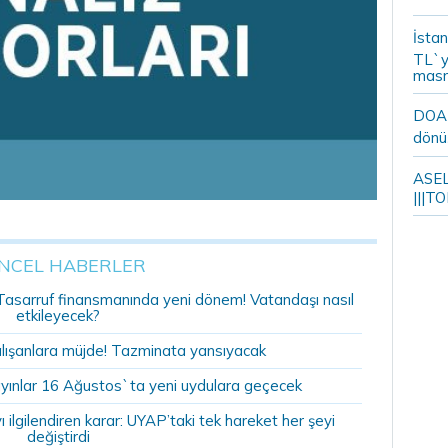
İstan
TL`y
masr
DOA m
dönü
ASELS
|||TO
NCEL HABERLER
r: Tasarruf finansmanında yeni dönem! Vatandaşı nasıl
etkileyecek?
alışanlara müjde! Tazminata yansıyacak
yınlar 16 Ağustos`ta yeni uydulara geçecek
ilgilendiren karar: UYAP’taki tek hareket her şeyi
değiştirdi