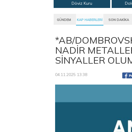
Döviz Kuru
Dol
GÜNDEM
KAP HABERLERİ
SON DAKİKA
*AB/DOMBROVSK
NADİR METALL
SİNYALLER OLU
04.11.2025 13:38