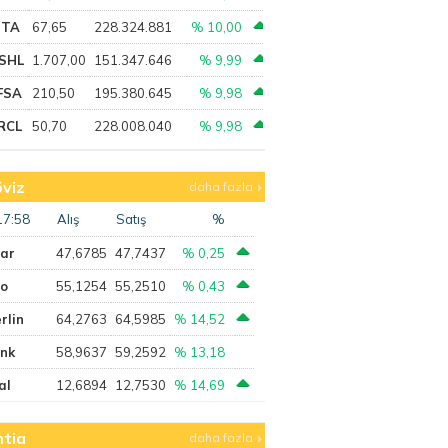
PTA
67,65
228.324.881
% 10,00
SHL
1.707,00
151.347.646
% 9,99
FSA
210,50
195.380.645
% 9,98
RCL
50,70
228.008.040
% 9,98
viz
daha fazla
17:58
Alış
Satış
%
lar
47,6785
47,7437
% 0,25
ro
55,1254
55,2510
% 0,43
rlin
64,2763
64,5985
% 14,52
ank
58,9637
59,2592
% 13,18
al
12,6894
12,7530
% 14,69
tia
daha fazla