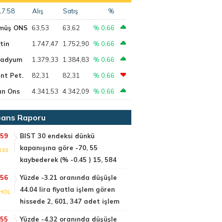
17:58
Alış
Satış
%
müş ONS
63,53
63,62
% 0,66
tin
1.747,47
1.752,90
% 0,66
ladyum
1.379,33
1.384,83
% 0,66
nt Pet.
82,31
82,31
% 0,66
ın Ons
4.341,53
4.342,09
% 0,66
ans Raporu
:59
BIST 30 endeksi dünkü
kapanışına göre -70, 55
030
kaybederek (% -0.45 ) 15, 584
:56
Yüzde -3.21 oranında düşüşle
44.04 lira fiyatla işlem gören
HOL
hissede 2, 601, 347 adet işlem
:55
Yüzde -4.32 oranında düşüşle