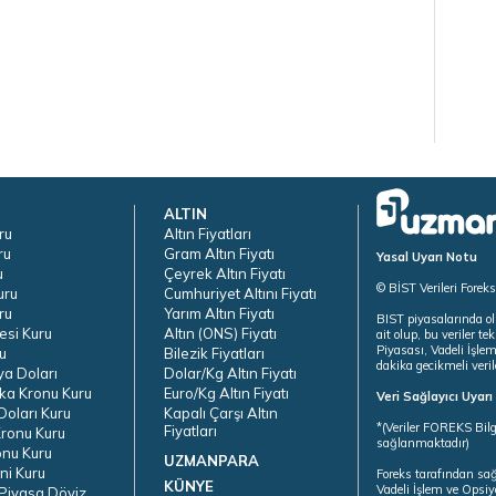
ALTIN
ru
Altın Fiyatları
ru
Gram Altın Fiyatı
Yasal Uyarı Notu
u
Çeyrek Altın Fiyatı
© BİST Verileri Forek
uru
Cumhuriyet Altını Fiyatı
ru
Yarım Altın Fiyatı
BIST piyasalarında ol
esi Kuru
Altın (ONS) Fiyatı
ait olup, bu veriler 
Piyasası, Vadeli İşle
u
Bilezik Fiyatları
dakika gecikmeli veril
ya Doları
Dolar/Kg Altın Fiyatı
ka Kronu Kuru
Euro/Kg Altın Fiyatı
Veri Sağlayıcı Uyar
oları Kuru
Kapalı Çarşı Altın
*(Veriler FOREKS Bilg
Fiyatları
ronu Kuru
sağlanmaktadır)
onu Kuru
UZMANPARA
ni Kuru
Foreks tarafından sa
KÜNYE
Vadeli İşlem ve Opsiy
Piyasa Döviz