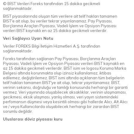
© BİST Verileri Foreks tarafından 15 dakika gecikmeli
sağlanmaktadır.
BIST piyasalarında oluşan tüm verilere ait telif hakları tamamen
BIST'e ait olup, bu veriler tekrar yayınlanamaz. Pay Piyasası,
Borçlanma Araçları Piyasası, Vadeli İşlem ve Opsiyon Piyasası
verileri BIST kaynaklı en az 15 dakika gecikmeli verilerdir.
Veri Sağlayıcı Uyarı Notu
Veriler FOREKS Bilgi İletişim Hizmetleri A.Ş. tarafından
sağlanmaktadır.
Foreks tarafından sağlanan Pay Piyasası, Borçlanma Araçları
Piyasası, Vadeli İşlem ve Opsiyon Piyasası verileri BIST kaynaklı en
az 15 dakika gecikmeli verilerdir. BIST isim ve logosu Koruma Marka
Belgesi altında korunmakta olup izinsiz kullanılamaz, iktibas
edilemez, değiştirilemez. BIST ismi altında açıklanan tüm belgelerin
telif hakları tamamen BIST'ye ait olup, tekrar yayınlanamaz. BIST,
verinin sekansı, doğruluğu ve tamlığı konusunda herhangi bir garanti
vermez. Veri yayınında oluşabilecek aksaklıklar, verinin ulaşmaması,
gecikmesi, eksik ulaşması, yanlış olması, veri yayın sistemindeki
perfomansın düşmesi veya kesintili olması gibi hallerde Alıcı, Alt Alıcı
ve / veya Kullanıcılarda oluşabilecek herhangi bir zarardan BIST
sorumlu değildir.
Uluslarası döviz piyasası kuru