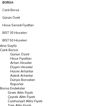
BORSA
Canlı Borsa
Günün Özeti
Hisse Senedi Fiyatları
BIST 30 Hisseleri
BIST 50 Hisseleri
Ana Sayfa
BIST 100 Hisseleri
Canlı Borsa
Günün Özeti
En Çok Artan Hisseler
Hisse Fiyatları
Artan Hisseler
En Çok Düşen Hisseler
Düşen Hisseler
Hacmi Artanlar
Hacmi Artanlar
Adedi Artanlar
Geçmiş Kapanışlar
Dünya Borsaları
Raporlar
Dünya Borsaları
Borsa
Endeksler
Gram Altın Fiyatı
Raporlar
Çeyrek Altın Fiyatı
Endeksler
Cumhuriyet Altını Fiyatı
Tam Altın Fiyatı