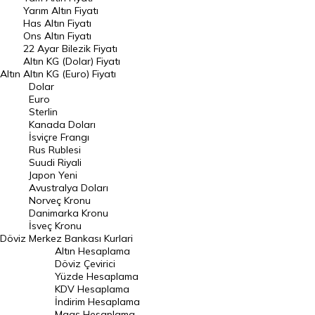
Yarım Altın Fiyatı
DÖVİZ
Has Altın Fiyatı
Ons Altın Fiyatı
Döviz Kuru
22 Ayar Bilezik Fiyatı
Dolar Kuru
Altın KG (Dolar) Fiyatı
Altın
Altın KG (Euro) Fiyatı
Euro Kuru
Dolar
Euro
Pound Kuru
Sterlin
Kanada Doları
Frank Kuru
İsviçre Frangı
Riyal Kuru
Rus Rublesi
Suudi Riyali
Avustralya Doları
Japon Yeni
Avustralya Doları
Danimarka Kronu Kuru
Norveç Kronu
Danimarka Kronu
Kanada Doları Kuru
İsveç Kronu
Döviz
Merkez Bankası Kurlari
Norveç Kronu Kuru
Altın Hesaplama
İsveç Kronu Kuru
Döviz Çevirici
Yüzde Hesaplama
Japon Yeni Kuru
KDV Hesaplama
İndirim Hesaplama
Serbest Piyasa Döviz Kurları
Maaş Hesaplama