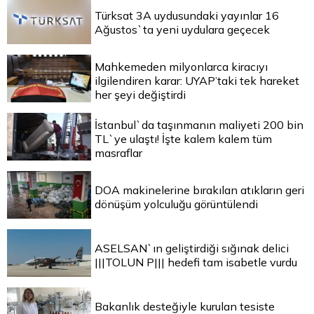
Türksat 3A uydusundaki yayınlar 16
Ağustos`ta yeni uydulara geçecek
Mahkemeden milyonlarca kiracıyı
ilgilendiren karar: UYAP’taki tek hareket
her şeyi değiştirdi
İstanbul`da taşınmanın maliyeti 200 bin
TL`ye ulaştı! İşte kalem kalem tüm
masraflar
DOA makinelerine bırakılan atıkların geri
dönüşüm yolculuğu görüntülendi
ASELSAN`ın geliştirdiği sığınak delici
|||TOLUN P||| hedefi tam isabetle vurdu
Bakanlık desteğiyle kurulan tesiste