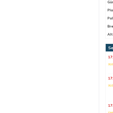
Gü
Pla
Pa
Bre
Alt
Se
17
XU
17
XU
17
DNI