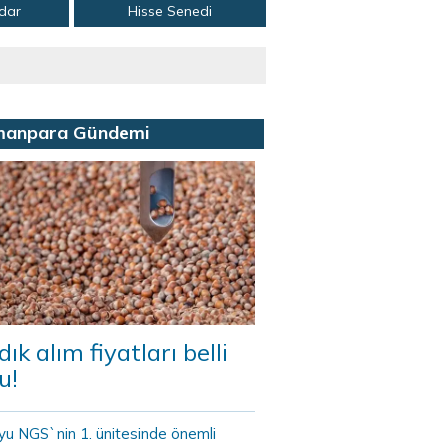
adar
Hisse Senedi
manpara Gündemi
dık alım fiyatları belli
u!
yu NGS`nin 1. ünitesinde önemli