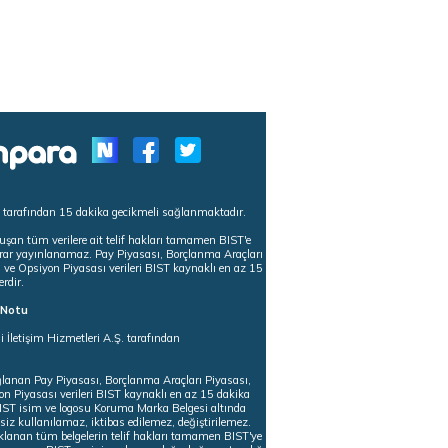
s tarafından 15 dakika gecikmeli sağlanmaktadır.
uşan tüm verilere ait telif hakları tamamen BIST'e
tekrar yayınlanamaz. Pay Piyasası, Borçlanma Araçları
m ve Opsiyon Piyasası verileri BIST kaynaklı en az 15
erdir.
ı Notu
i İletişim Hizmetleri A.Ş. tarafından
ğlanan Pay Piyasası, Borçlanma Araçları Piyasası,
on Piyasası verileri BIST kaynaklı en az 15 dakika
 BIST isim ve logosu Koruma Marka Belgesi altında
iz kullanılamaz, iktibas edilemez, değiştirilemez.
klanan tüm belgelerin telif hakları tamamen BIST'ye