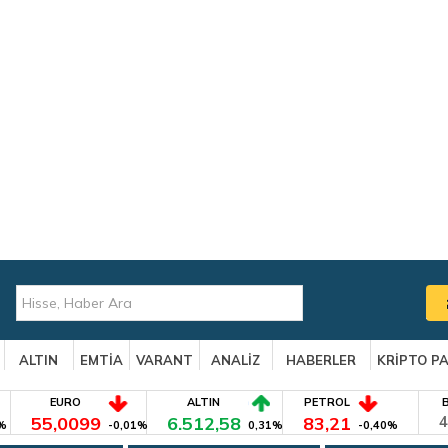
ALTIN
EMTİA
VARANT
ANALİZ
HABERLER
KRİPTO P
EURO
ALTIN
PETROL
55,0099
6.512,58
83,21
4
%
-0,01%
0,31%
-0,40%