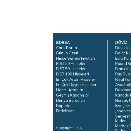
BORSA
DÖVİZ
Canlı Borsa
Döviz Ku
Günün Özeti
Dolar Ku
Hisse Senedi Fiyatları
Euro Kur
BIST 30 Hisseleri
Pound K
BIST 50 Hisseleri
Frank Ku
BIST 100 Hisseleri
Rus Rubl
En Çok Artan Hisseler
Riyal Kur
En Çok Düşen Hisseler
Avustral
Hacmi Artanlar
Danimar
Geçmiş Kapanışlar
Kanada D
Dünya Borsaları
Norveç K
Raporlar
İsveç Kr
Endeksler
Japon Ye
Serbest 
Kurları
Merkez 
Copyright 2026
Kurları