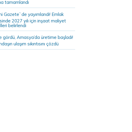
a tamamlandı
i Gazete`de yayımlandı! Emlak
sinde 2027 yılı için inşaat maliyet
leri belirlendi
de gördü, Amasya’da üretime başladı!
daşın ulaşım sıkıntısını çözdü