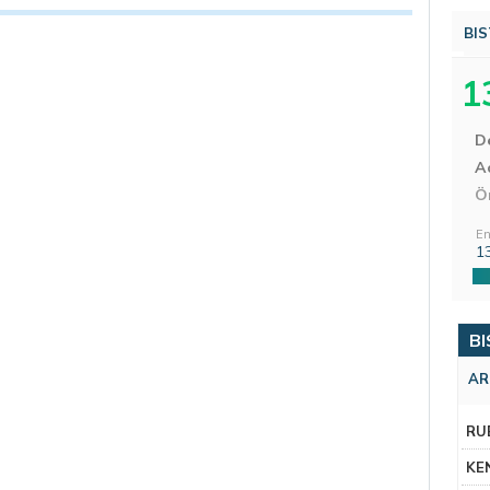
BIS
1
D
Aç
Ö
En
1
BI
AR
RU
KE