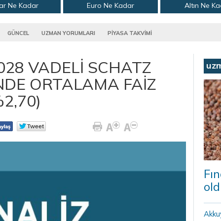
ar Ne Kadar
Euro Ne Kadar
Altın Ne K
GÜNCEL
UZMAN YORUMLARI
PİYASA TAKVİMİ
028 VADELİ SCHATZ
uz
İNDE ORTALAMA FAİZ
2,70)
Fın
old
Akku