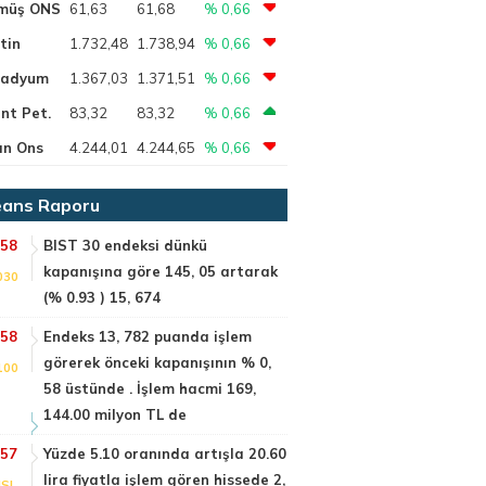
müş ONS
61,63
61,68
% 0,66
tin
1.732,48
1.738,94
% 0,66
ladyum
1.367,03
1.371,51
% 0,66
nt Pet.
83,32
83,32
% 0,66
ın Ons
4.244,01
4.244,65
% 0,66
ans Raporu
:58
BIST 30 endeksi dünkü
kapanışına göre 145, 05 artarak
030
(% 0.93 ) 15, 674
:58
Endeks 13, 782 puanda işlem
görerek önceki kapanışının % 0,
100
58 üstünde . İşlem hacmi 169,
144.00 milyon TL de
:57
Yüzde 5.10 oranında artışla 20.60
lira fiyatla işlem gören hissede 2,
SI