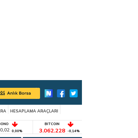
ARA
HESAPLAMA ARAÇLARI
BONO
BITCOIN
0,02
3.062.228
0,00%
-0,14%