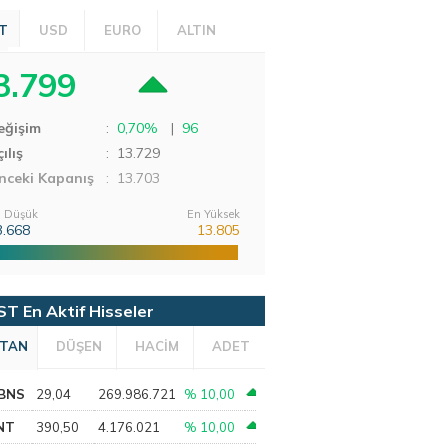
T
USD
EURO
ALTIN
3.799
eğişim
:
0,70%
|
96
ılış
:
13.729
nceki Kapanış
: 13.703
 Düşük
En Yüksek
3.668
13.805
ST En Aktif Hisseler
TAN
DÜŞEN
HACİM
ADET
BNS
29,04
269.986.721
% 10,00
NT
390,50
4.176.021
% 10,00