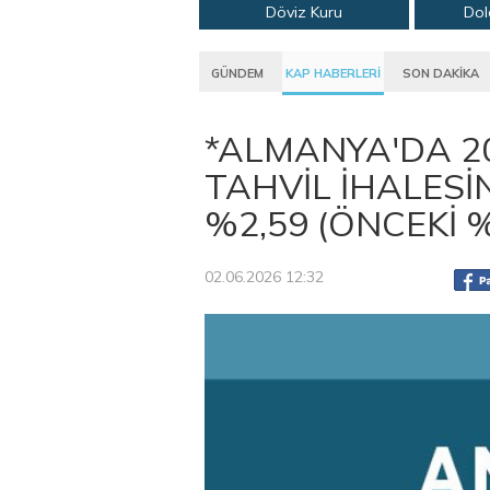
Döviz Kuru
Dol
GÜNDEM
KAP HABERLERİ
SON DAKİKA
*ALMANYA'DA 2
TAHVİL İHALES
%2,59 (ÖNCEKİ %
02.06.2026 12:32