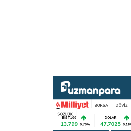
BORSA
DÖVİZ
SÖZLÜK
BIST100
DOLAR
13.799
47,7025
0,70%
0,16