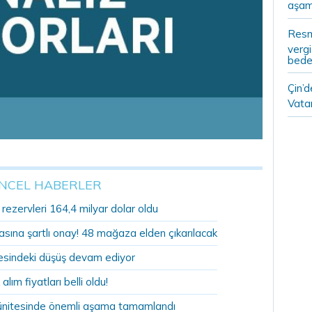
aşam
Resm
vergi
bedel
Çin’
Vatan
NCEL HABERLER
ezervleri 164,4 milyar dolar oldu
sına şartlı onay! 48 mağaza elden çıkarılacak
sindeki düşüş devam ediyor
 alım fiyatları belli oldu!
ünitesinde önemli aşama tamamlandı