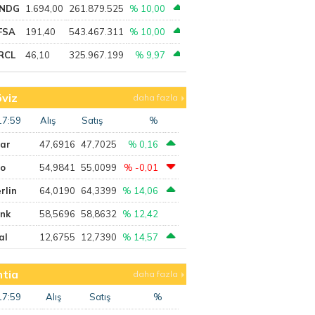
NDG
1.694,00
261.879.525
% 10,00
FSA
191,40
543.467.311
% 10,00
RCL
46,10
325.967.199
% 9,97
viz
daha fazla
17:59
Alış
Satış
%
lar
47,6916
47,7025
% 0,16
ro
54,9841
55,0099
% -0,01
rlin
64,0190
64,3399
% 14,06
ank
58,5696
58,8632
% 12,42
al
12,6755
12,7390
% 14,57
tia
daha fazla
17:59
Alış
Satış
%