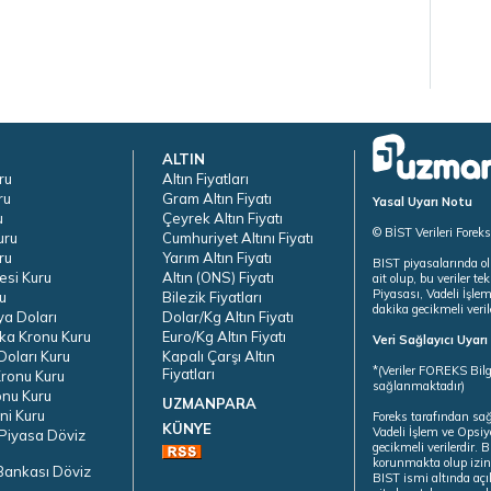
ALTIN
ru
Altın Fiyatları
ru
Gram Altın Fiyatı
Yasal Uyarı Notu
u
Çeyrek Altın Fiyatı
© BİST Verileri Forek
uru
Cumhuriyet Altını Fiyatı
ru
Yarım Altın Fiyatı
BIST piyasalarında ol
esi Kuru
Altın (ONS) Fiyatı
ait olup, bu veriler 
Piyasası, Vadeli İşle
u
Bilezik Fiyatları
dakika gecikmeli veril
ya Doları
Dolar/Kg Altın Fiyatı
ka Kronu Kuru
Euro/Kg Altın Fiyatı
Veri Sağlayıcı Uyar
oları Kuru
Kapalı Çarşı Altın
*(Veriler FOREKS Bilg
Fiyatları
ronu Kuru
sağlanmaktadır)
onu Kuru
UZMANPARA
ni Kuru
Foreks tarafından sa
KÜNYE
Vadeli İşlem ve Opsiy
Piyasa Döviz
gecikmeli verilerdir.
korunmakta olup izins
Bankası Döviz
BIST ismi altında açı