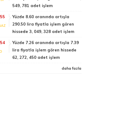
549, 781 adet işlem
:55
Yüzde 8.60 oranında artışla
290.50 lira fiyatla işlem gören
GAZ
hissede 3, 049, 328 adet işlem
:54
Yüzde 7.26 oranında artışla 7.39
lira fiyatla işlem gören hissede
FO
62, 272, 450 adet işlem
daha fazla