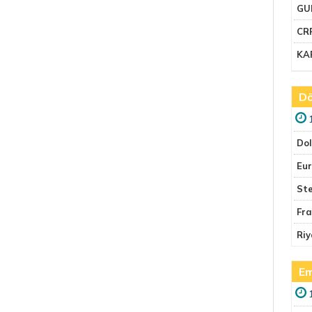
GU
CR
KA
Dö
Do
Eu
Ste
Fr
Riy
Em