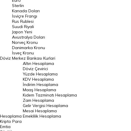
Euro
Pound Kuru
Sterlin
Kanada Doları
Frank Kuru
İsviçre Frangı
Riyal Kuru
Rus Rublesi
Suudi Riyali
Avustralya Doları
Japon Yeni
Avustralya Doları
Danimarka Kronu Kuru
Norveç Kronu
Danimarka Kronu
Kanada Doları Kuru
İsveç Kronu
Döviz
Merkez Bankası Kurlari
Norveç Kronu Kuru
Altın Hesaplama
İsveç Kronu Kuru
Döviz Çevirici
Yüzde Hesaplama
Japon Yeni Kuru
KDV Hesaplama
İndirim Hesaplama
Serbest Piyasa Döviz Kurları
Maaş Hesaplama
Kıdem Tazminatı Hesaplama
Merkez Bankası Döviz Kurları
Zam Hesaplama
Gelir Vergisi Hesaplama
ALTIN
Mesai Hesaplama
Hesaplama
Emeklilik Hesaplama
Altın Fiyatları
Kripto Para
Emtia
Gram Altın Fiyatı