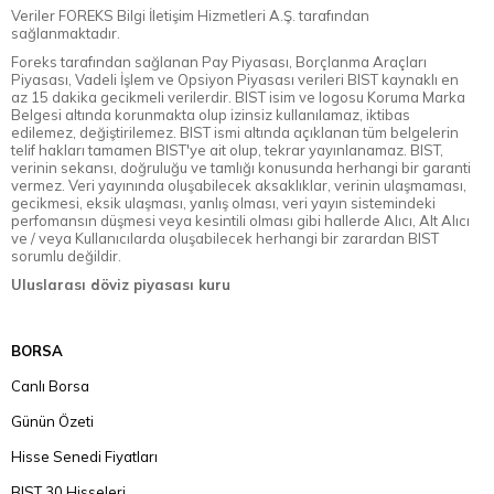
Veriler FOREKS Bilgi İletişim Hizmetleri A.Ş. tarafından
sağlanmaktadır.
Foreks tarafından sağlanan Pay Piyasası, Borçlanma Araçları
Piyasası, Vadeli İşlem ve Opsiyon Piyasası verileri BIST kaynaklı en
az 15 dakika gecikmeli verilerdir. BIST isim ve logosu Koruma Marka
Belgesi altında korunmakta olup izinsiz kullanılamaz, iktibas
edilemez, değiştirilemez. BIST ismi altında açıklanan tüm belgelerin
telif hakları tamamen BIST'ye ait olup, tekrar yayınlanamaz. BIST,
verinin sekansı, doğruluğu ve tamlığı konusunda herhangi bir garanti
vermez. Veri yayınında oluşabilecek aksaklıklar, verinin ulaşmaması,
gecikmesi, eksik ulaşması, yanlış olması, veri yayın sistemindeki
perfomansın düşmesi veya kesintili olması gibi hallerde Alıcı, Alt Alıcı
ve / veya Kullanıcılarda oluşabilecek herhangi bir zarardan BIST
sorumlu değildir.
Uluslarası döviz piyasası kuru
BORSA
Canlı Borsa
Günün Özeti
Hisse Senedi Fiyatları
BIST 30 Hisseleri