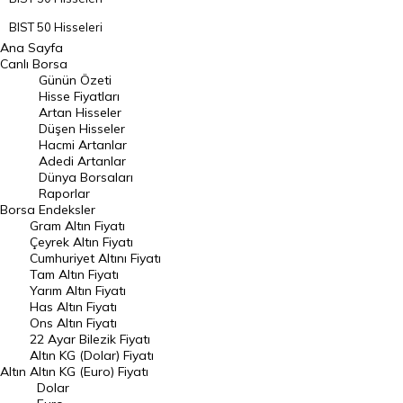
BIST 50 Hisseleri
Ana Sayfa
BIST 100 Hisseleri
Canlı Borsa
Günün Özeti
En Çok Artan Hisseler
Hisse Fiyatları
Artan Hisseler
En Çok Düşen Hisseler
Düşen Hisseler
Hacmi Artanlar
Hacmi Artanlar
Adedi Artanlar
Geçmiş Kapanışlar
Dünya Borsaları
Raporlar
Dünya Borsaları
Borsa
Endeksler
Gram Altın Fiyatı
Raporlar
Çeyrek Altın Fiyatı
Endeksler
Cumhuriyet Altını Fiyatı
Tam Altın Fiyatı
Yarım Altın Fiyatı
DÖVİZ
Has Altın Fiyatı
Ons Altın Fiyatı
Döviz Kuru
22 Ayar Bilezik Fiyatı
Dolar Kuru
Altın KG (Dolar) Fiyatı
Altın
Altın KG (Euro) Fiyatı
Euro Kuru
Dolar