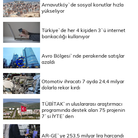
Arnavutköy`de sosyal konutlar hızla
yükseliyor
Türkiye`de her 4 kişiden 3`ü internet
bankacılığı kullanıyor
Avro Bölgesi`nde perakende satışlar
azaldı
Otomotiv ihracatı 7 ayda 24,4 milyar
dolarla rekor kırdı
TÜBİTAK`ın uluslararası araştırmacı
programında destek alan 75 projenin
7`si İYTE`den
AR-GE`ye 253,5 milyar lira harcandı