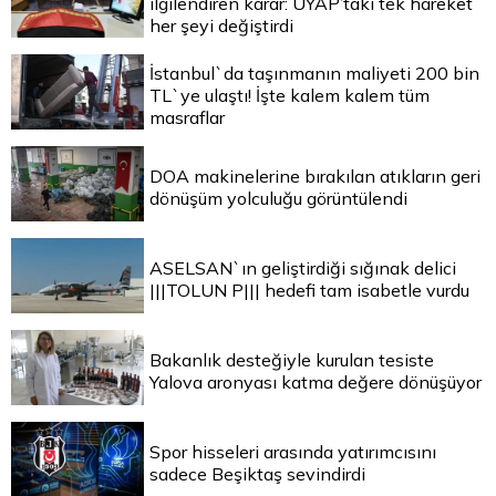
ilgilendiren karar: UYAP’taki tek hareket
her şeyi değiştirdi
İstanbul`da taşınmanın maliyeti 200 bin
TL`ye ulaştı! İşte kalem kalem tüm
masraflar
DOA makinelerine bırakılan atıkların geri
dönüşüm yolculuğu görüntülendi
ASELSAN`ın geliştirdiği sığınak delici
|||TOLUN P||| hedefi tam isabetle vurdu
Bakanlık desteğiyle kurulan tesiste
Yalova aronyası katma değere dönüşüyor
Spor hisseleri arasında yatırımcısını
sadece Beşiktaş sevindirdi