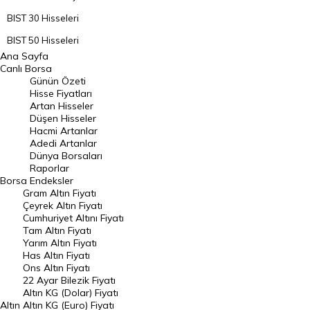
BIST 30 Hisseleri
BIST 50 Hisseleri
Ana Sayfa
BIST 100 Hisseleri
Canlı Borsa
Günün Özeti
En Çok Artan Hisseler
Hisse Fiyatları
Artan Hisseler
En Çok Düşen Hisseler
Düşen Hisseler
Hacmi Artanlar
Hacmi Artanlar
Adedi Artanlar
Geçmiş Kapanışlar
Dünya Borsaları
Raporlar
Dünya Borsaları
Borsa
Endeksler
Gram Altın Fiyatı
Raporlar
Çeyrek Altın Fiyatı
Endeksler
Cumhuriyet Altını Fiyatı
Tam Altın Fiyatı
Yarım Altın Fiyatı
DÖVİZ
Has Altın Fiyatı
Ons Altın Fiyatı
Döviz Kuru
22 Ayar Bilezik Fiyatı
Dolar Kuru
Altın KG (Dolar) Fiyatı
Altın
Altın KG (Euro) Fiyatı