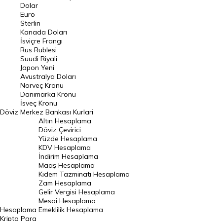
Euro Kuru
Dolar
Euro
Pound Kuru
Sterlin
Kanada Doları
Frank Kuru
İsviçre Frangı
Riyal Kuru
Rus Rublesi
Suudi Riyali
Avustralya Doları
Japon Yeni
Avustralya Doları
Danimarka Kronu Kuru
Norveç Kronu
Danimarka Kronu
Kanada Doları Kuru
İsveç Kronu
Döviz
Merkez Bankası Kurlari
Norveç Kronu Kuru
Altın Hesaplama
İsveç Kronu Kuru
Döviz Çevirici
Yüzde Hesaplama
Japon Yeni Kuru
KDV Hesaplama
İndirim Hesaplama
Serbest Piyasa Döviz Kurları
Maaş Hesaplama
Kıdem Tazminatı Hesaplama
Merkez Bankası Döviz Kurları
Zam Hesaplama
Gelir Vergisi Hesaplama
ALTIN
Mesai Hesaplama
Hesaplama
Emeklilik Hesaplama
Altın Fiyatları
Kripto Para