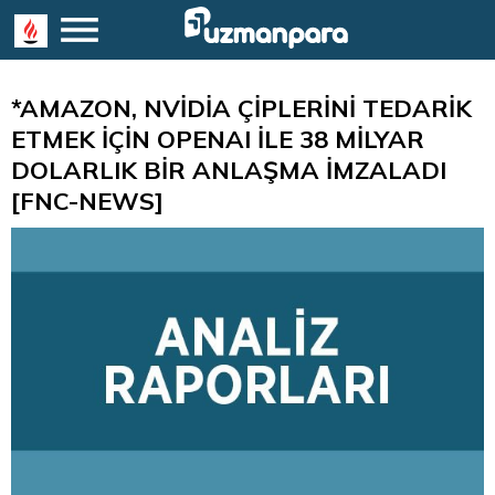
*AMAZON, NVİDİA ÇİPLERİNİ TEDARİK
ETMEK İÇİN OPENAI İLE 38 MİLYAR
DOLARLIK BİR ANLAŞMA İMZALADI
[FNC-NEWS]