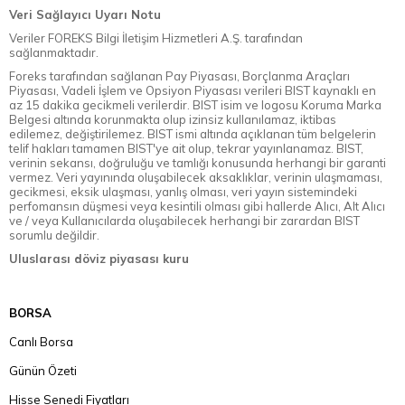
Veri Sağlayıcı Uyarı Notu
Veriler FOREKS Bilgi İletişim Hizmetleri A.Ş. tarafından
sağlanmaktadır.
Foreks tarafından sağlanan Pay Piyasası, Borçlanma Araçları
Piyasası, Vadeli İşlem ve Opsiyon Piyasası verileri BIST kaynaklı en
az 15 dakika gecikmeli verilerdir. BIST isim ve logosu Koruma Marka
Belgesi altında korunmakta olup izinsiz kullanılamaz, iktibas
edilemez, değiştirilemez. BIST ismi altında açıklanan tüm belgelerin
telif hakları tamamen BIST'ye ait olup, tekrar yayınlanamaz. BIST,
verinin sekansı, doğruluğu ve tamlığı konusunda herhangi bir garanti
vermez. Veri yayınında oluşabilecek aksaklıklar, verinin ulaşmaması,
gecikmesi, eksik ulaşması, yanlış olması, veri yayın sistemindeki
perfomansın düşmesi veya kesintili olması gibi hallerde Alıcı, Alt Alıcı
ve / veya Kullanıcılarda oluşabilecek herhangi bir zarardan BIST
sorumlu değildir.
Uluslarası döviz piyasası kuru
BORSA
Canlı Borsa
Günün Özeti
Hisse Senedi Fiyatları