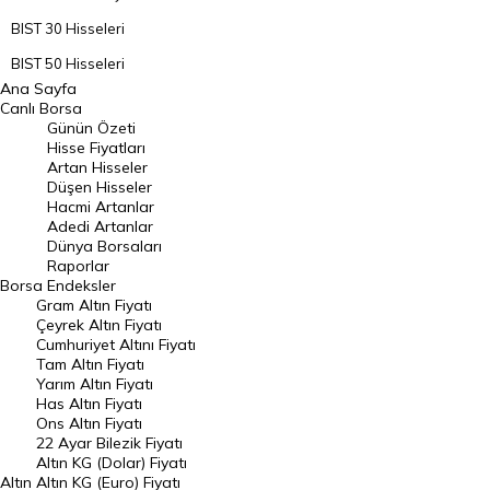
BIST 30 Hisseleri
BIST 50 Hisseleri
Ana Sayfa
BIST 100 Hisseleri
Canlı Borsa
Günün Özeti
En Çok Artan Hisseler
Hisse Fiyatları
Artan Hisseler
En Çok Düşen Hisseler
Düşen Hisseler
Hacmi Artanlar
Hacmi Artanlar
Adedi Artanlar
Geçmiş Kapanışlar
Dünya Borsaları
Raporlar
Dünya Borsaları
Borsa
Endeksler
Gram Altın Fiyatı
Raporlar
Çeyrek Altın Fiyatı
Endeksler
Cumhuriyet Altını Fiyatı
Tam Altın Fiyatı
Yarım Altın Fiyatı
DÖVİZ
Has Altın Fiyatı
Ons Altın Fiyatı
Döviz Kuru
22 Ayar Bilezik Fiyatı
Dolar Kuru
Altın KG (Dolar) Fiyatı
Altın
Altın KG (Euro) Fiyatı