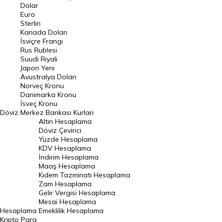
Euro Kuru
Dolar
Euro
Pound Kuru
Sterlin
Kanada Doları
Frank Kuru
İsviçre Frangı
Riyal Kuru
Rus Rublesi
Suudi Riyali
Avustralya Doları
Japon Yeni
Avustralya Doları
Danimarka Kronu Kuru
Norveç Kronu
Danimarka Kronu
Kanada Doları Kuru
İsveç Kronu
Döviz
Merkez Bankası Kurlari
Norveç Kronu Kuru
Altın Hesaplama
İsveç Kronu Kuru
Döviz Çevirici
Yüzde Hesaplama
Japon Yeni Kuru
KDV Hesaplama
İndirim Hesaplama
Serbest Piyasa Döviz Kurları
Maaş Hesaplama
Kıdem Tazminatı Hesaplama
Merkez Bankası Döviz Kurları
Zam Hesaplama
Gelir Vergisi Hesaplama
ALTIN
Mesai Hesaplama
Hesaplama
Emeklilik Hesaplama
Altın Fiyatları
Kripto Para