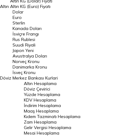
Altın KG (Dolar) Fiyatı
Altın
Altın KG (Euro) Fiyatı
Euro Kuru
Dolar
Euro
Pound Kuru
Sterlin
Kanada Doları
Frank Kuru
İsviçre Frangı
Riyal Kuru
Rus Rublesi
Suudi Riyali
Avustralya Doları
Japon Yeni
Avustralya Doları
Danimarka Kronu Kuru
Norveç Kronu
Danimarka Kronu
Kanada Doları Kuru
İsveç Kronu
Döviz
Merkez Bankası Kurlari
Norveç Kronu Kuru
Altın Hesaplama
İsveç Kronu Kuru
Döviz Çevirici
Yüzde Hesaplama
Japon Yeni Kuru
KDV Hesaplama
İndirim Hesaplama
Serbest Piyasa Döviz Kurları
Maaş Hesaplama
Kıdem Tazminatı Hesaplama
Merkez Bankası Döviz Kurları
Zam Hesaplama
Gelir Vergisi Hesaplama
ALTIN
Mesai Hesaplama