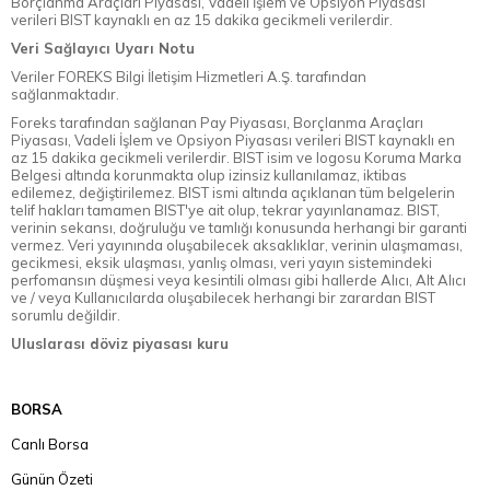
Borçlanma Araçları Piyasası, Vadeli İşlem ve Opsiyon Piyasası
verileri BIST kaynaklı en az 15 dakika gecikmeli verilerdir.
Veri Sağlayıcı Uyarı Notu
Veriler FOREKS Bilgi İletişim Hizmetleri A.Ş. tarafından
sağlanmaktadır.
Foreks tarafından sağlanan Pay Piyasası, Borçlanma Araçları
Piyasası, Vadeli İşlem ve Opsiyon Piyasası verileri BIST kaynaklı en
az 15 dakika gecikmeli verilerdir. BIST isim ve logosu Koruma Marka
Belgesi altında korunmakta olup izinsiz kullanılamaz, iktibas
edilemez, değiştirilemez. BIST ismi altında açıklanan tüm belgelerin
telif hakları tamamen BIST'ye ait olup, tekrar yayınlanamaz. BIST,
verinin sekansı, doğruluğu ve tamlığı konusunda herhangi bir garanti
vermez. Veri yayınında oluşabilecek aksaklıklar, verinin ulaşmaması,
gecikmesi, eksik ulaşması, yanlış olması, veri yayın sistemindeki
perfomansın düşmesi veya kesintili olması gibi hallerde Alıcı, Alt Alıcı
ve / veya Kullanıcılarda oluşabilecek herhangi bir zarardan BIST
sorumlu değildir.
Uluslarası döviz piyasası kuru
BORSA
Canlı Borsa
Günün Özeti