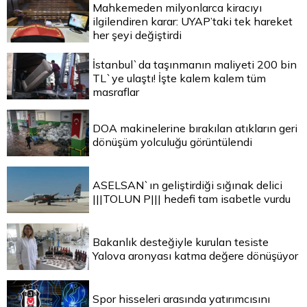
Mahkemeden milyonlarca kiracıyı
ilgilendiren karar: UYAP’taki tek hareket
her şeyi değiştirdi
İstanbul`da taşınmanın maliyeti 200 bin
TL`ye ulaştı! İşte kalem kalem tüm
masraflar
DOA makinelerine bırakılan atıkların geri
dönüşüm yolculuğu görüntülendi
ASELSAN`ın geliştirdiği sığınak delici
|||TOLUN P||| hedefi tam isabetle vurdu
Bakanlık desteğiyle kurulan tesiste
Yalova aronyası katma değere dönüşüyor
Spor hisseleri arasında yatırımcısını