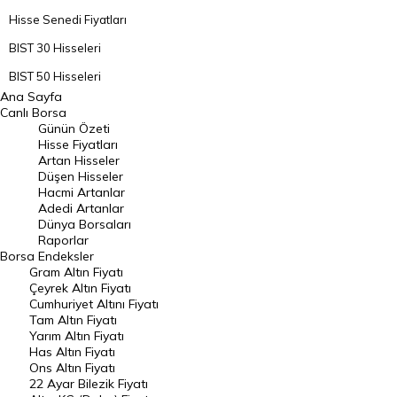
Hisse Senedi Fiyatları
BIST 30 Hisseleri
BIST 50 Hisseleri
Ana Sayfa
BIST 100 Hisseleri
Canlı Borsa
Günün Özeti
En Çok Artan Hisseler
Hisse Fiyatları
Artan Hisseler
En Çok Düşen Hisseler
Düşen Hisseler
Hacmi Artanlar
Hacmi Artanlar
Adedi Artanlar
Geçmiş Kapanışlar
Dünya Borsaları
Raporlar
Dünya Borsaları
Borsa
Endeksler
Gram Altın Fiyatı
Raporlar
Çeyrek Altın Fiyatı
Endeksler
Cumhuriyet Altını Fiyatı
Tam Altın Fiyatı
Yarım Altın Fiyatı
DÖVİZ
Has Altın Fiyatı
Ons Altın Fiyatı
Döviz Kuru
22 Ayar Bilezik Fiyatı
Dolar Kuru