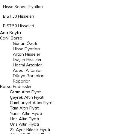
Hisse Senedi Fiyatları
BIST 30 Hisseleri
BIST 50 Hisseleri
Ana Sayfa
BIST 100 Hisseleri
Canlı Borsa
Günün Özeti
En Çok Artan Hisseler
Hisse Fiyatları
Artan Hisseler
En Çok Düşen Hisseler
Düşen Hisseler
Hacmi Artanlar
Hacmi Artanlar
Adedi Artanlar
Geçmiş Kapanışlar
Dünya Borsaları
Raporlar
Dünya Borsaları
Borsa
Endeksler
Gram Altın Fiyatı
Raporlar
Çeyrek Altın Fiyatı
Endeksler
Cumhuriyet Altını Fiyatı
Tam Altın Fiyatı
Yarım Altın Fiyatı
DÖVİZ
Has Altın Fiyatı
Ons Altın Fiyatı
Döviz Kuru
22 Ayar Bilezik Fiyatı
Dolar Kuru