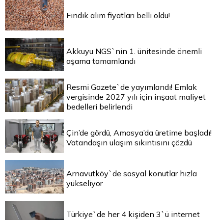
Fındık alım fiyatları belli oldu!
Akkuyu NGS`nin 1. ünitesinde önemli
aşama tamamlandı
Resmi Gazete`de yayımlandı! Emlak
vergisinde 2027 yılı için inşaat maliyet
bedelleri belirlendi
Çin’de gördü, Amasya’da üretime başladı!
Vatandaşın ulaşım sıkıntısını çözdü
Arnavutköy`de sosyal konutlar hızla
yükseliyor
Türkiye`de her 4 kişiden 3`ü internet