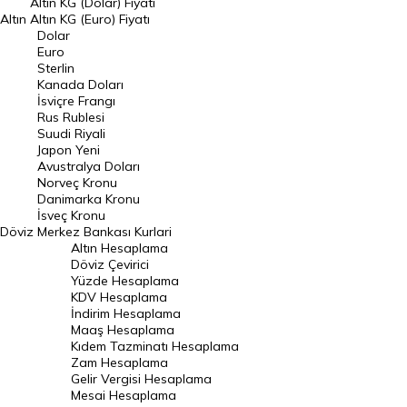
Altın KG (Dolar) Fiyatı
Altın
Altın KG (Euro) Fiyatı
Euro Kuru
Dolar
Euro
Pound Kuru
Sterlin
Kanada Doları
Frank Kuru
İsviçre Frangı
Riyal Kuru
Rus Rublesi
Suudi Riyali
Avustralya Doları
Japon Yeni
Avustralya Doları
Danimarka Kronu Kuru
Norveç Kronu
Danimarka Kronu
Kanada Doları Kuru
İsveç Kronu
Döviz
Merkez Bankası Kurlari
Norveç Kronu Kuru
Altın Hesaplama
İsveç Kronu Kuru
Döviz Çevirici
Yüzde Hesaplama
Japon Yeni Kuru
KDV Hesaplama
İndirim Hesaplama
Serbest Piyasa Döviz Kurları
Maaş Hesaplama
Kıdem Tazminatı Hesaplama
Merkez Bankası Döviz Kurları
Zam Hesaplama
Gelir Vergisi Hesaplama
ALTIN
Mesai Hesaplama