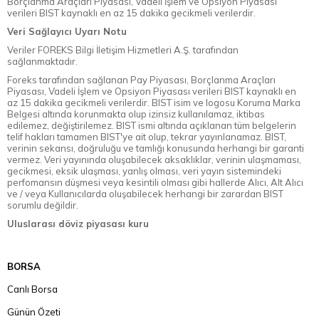
Borçlanma Araçları Piyasası, Vadeli İşlem ve Opsiyon Piyasası
verileri BIST kaynaklı en az 15 dakika gecikmeli verilerdir.
Veri Sağlayıcı Uyarı Notu
Veriler FOREKS Bilgi İletişim Hizmetleri A.Ş. tarafından
sağlanmaktadır.
Foreks tarafından sağlanan Pay Piyasası, Borçlanma Araçları
Piyasası, Vadeli İşlem ve Opsiyon Piyasası verileri BIST kaynaklı en
az 15 dakika gecikmeli verilerdir. BIST isim ve logosu Koruma Marka
Belgesi altında korunmakta olup izinsiz kullanılamaz, iktibas
edilemez, değiştirilemez. BIST ismi altında açıklanan tüm belgelerin
telif hakları tamamen BIST'ye ait olup, tekrar yayınlanamaz. BIST,
verinin sekansı, doğruluğu ve tamlığı konusunda herhangi bir garanti
vermez. Veri yayınında oluşabilecek aksaklıklar, verinin ulaşmaması,
gecikmesi, eksik ulaşması, yanlış olması, veri yayın sistemindeki
perfomansın düşmesi veya kesintili olması gibi hallerde Alıcı, Alt Alıcı
ve / veya Kullanıcılarda oluşabilecek herhangi bir zarardan BIST
sorumlu değildir.
Uluslarası döviz piyasası kuru
BORSA
Canlı Borsa
Günün Özeti