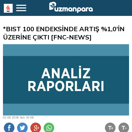
*BIST 100 ENDEKSİNDE ARTIŞ %1,0'İN
ÜZERİNE ÇIKTI [FNC-NEWS]
02.06.2026 Salı 10:06