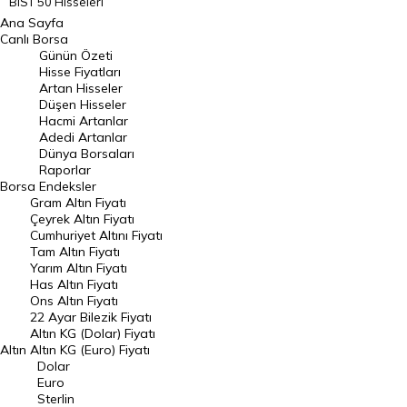
BIST 50 Hisseleri
Ana Sayfa
BIST 100 Hisseleri
Canlı Borsa
Günün Özeti
En Çok Artan Hisseler
Hisse Fiyatları
Artan Hisseler
En Çok Düşen Hisseler
Düşen Hisseler
Hacmi Artanlar
Hacmi Artanlar
Adedi Artanlar
Geçmiş Kapanışlar
Dünya Borsaları
Raporlar
Dünya Borsaları
Borsa
Endeksler
Gram Altın Fiyatı
Raporlar
Çeyrek Altın Fiyatı
Endeksler
Cumhuriyet Altını Fiyatı
Tam Altın Fiyatı
Yarım Altın Fiyatı
DÖVİZ
Has Altın Fiyatı
Ons Altın Fiyatı
Döviz Kuru
22 Ayar Bilezik Fiyatı
Dolar Kuru
Altın KG (Dolar) Fiyatı
Altın
Altın KG (Euro) Fiyatı
Euro Kuru
Dolar
Euro
Pound Kuru
Sterlin