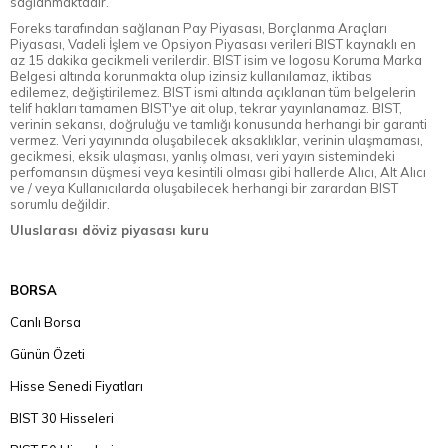
sağlanmaktadır.
Foreks tarafından sağlanan Pay Piyasası, Borçlanma Araçları
Piyasası, Vadeli İşlem ve Opsiyon Piyasası verileri BIST kaynaklı en
az 15 dakika gecikmeli verilerdir. BIST isim ve logosu Koruma Marka
Belgesi altında korunmakta olup izinsiz kullanılamaz, iktibas
edilemez, değiştirilemez. BIST ismi altında açıklanan tüm belgelerin
telif hakları tamamen BIST'ye ait olup, tekrar yayınlanamaz. BIST,
verinin sekansı, doğruluğu ve tamlığı konusunda herhangi bir garanti
vermez. Veri yayınında oluşabilecek aksaklıklar, verinin ulaşmaması,
gecikmesi, eksik ulaşması, yanlış olması, veri yayın sistemindeki
perfomansın düşmesi veya kesintili olması gibi hallerde Alıcı, Alt Alıcı
ve / veya Kullanıcılarda oluşabilecek herhangi bir zarardan BIST
sorumlu değildir.
Uluslarası döviz piyasası kuru
BORSA
Canlı Borsa
Günün Özeti
Hisse Senedi Fiyatları
BIST 30 Hisseleri