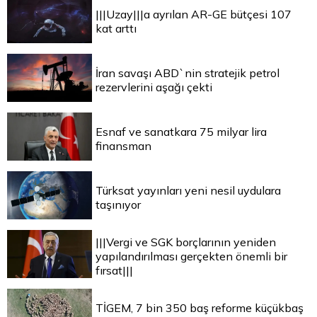
|||Uzay|||a ayrılan AR-GE bütçesi 107
kat arttı
İran savaşı ABD`nin stratejik petrol
rezervlerini aşağı çekti
Esnaf ve sanatkara 75 milyar lira
finansman
Türksat yayınları yeni nesil uydulara
taşınıyor
|||Vergi ve SGK borçlarının yeniden
yapılandırılması gerçekten önemli bir
fırsat|||
TİGEM, 7 bin 350 baş reforme küçükbaş