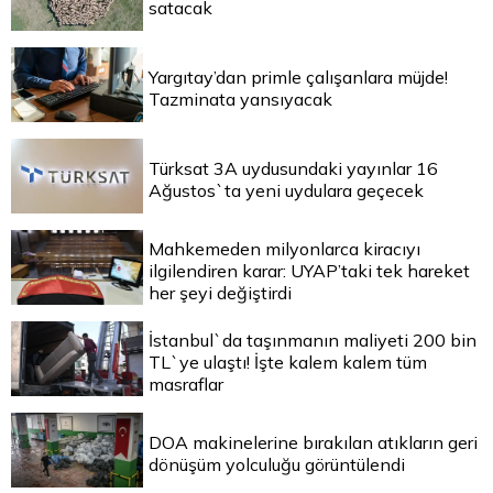
satacak
Yargıtay’dan primle çalışanlara müjde!
Tazminata yansıyacak
Türksat 3A uydusundaki yayınlar 16
Ağustos`ta yeni uydulara geçecek
Mahkemeden milyonlarca kiracıyı
ilgilendiren karar: UYAP’taki tek hareket
her şeyi değiştirdi
İstanbul`da taşınmanın maliyeti 200 bin
TL`ye ulaştı! İşte kalem kalem tüm
masraflar
DOA makinelerine bırakılan atıkların geri
dönüşüm yolculuğu görüntülendi