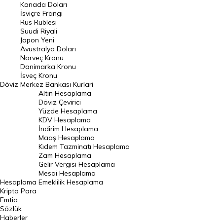
Kanada Doları
Frank Kuru
İsviçre Frangı
Riyal Kuru
Rus Rublesi
Suudi Riyali
Avustralya Doları
Japon Yeni
Avustralya Doları
Danimarka Kronu Kuru
Norveç Kronu
Danimarka Kronu
Kanada Doları Kuru
İsveç Kronu
Döviz
Merkez Bankası Kurlari
Norveç Kronu Kuru
Altın Hesaplama
İsveç Kronu Kuru
Döviz Çevirici
Yüzde Hesaplama
Japon Yeni Kuru
KDV Hesaplama
İndirim Hesaplama
Serbest Piyasa Döviz Kurları
Maaş Hesaplama
Kıdem Tazminatı Hesaplama
Merkez Bankası Döviz Kurları
Zam Hesaplama
Gelir Vergisi Hesaplama
ALTIN
Mesai Hesaplama
Hesaplama
Emeklilik Hesaplama
Altın Fiyatları
Kripto Para
Emtia
Gram Altın Fiyatı
Sözlük
Çeyrek Altın Fiyatı
Haberler