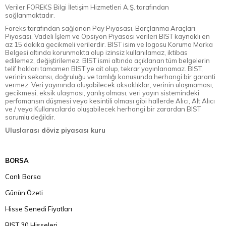
Veriler FOREKS Bilgi İletişim Hizmetleri A.Ş. tarafından
sağlanmaktadır.
Foreks tarafından sağlanan Pay Piyasası, Borçlanma Araçları
Piyasası, Vadeli İşlem ve Opsiyon Piyasası verileri BIST kaynaklı en
az 15 dakika gecikmeli verilerdir. BIST isim ve logosu Koruma Marka
Belgesi altında korunmakta olup izinsiz kullanılamaz, iktibas
edilemez, değiştirilemez. BIST ismi altında açıklanan tüm belgelerin
telif hakları tamamen BIST'ye ait olup, tekrar yayınlanamaz. BIST,
verinin sekansı, doğruluğu ve tamlığı konusunda herhangi bir garanti
vermez. Veri yayınında oluşabilecek aksaklıklar, verinin ulaşmaması,
gecikmesi, eksik ulaşması, yanlış olması, veri yayın sistemindeki
perfomansın düşmesi veya kesintili olması gibi hallerde Alıcı, Alt Alıcı
ve / veya Kullanıcılarda oluşabilecek herhangi bir zarardan BIST
sorumlu değildir.
Uluslarası döviz piyasası kuru
BORSA
Canlı Borsa
Günün Özeti
Hisse Senedi Fiyatları
BIST 30 Hisseleri