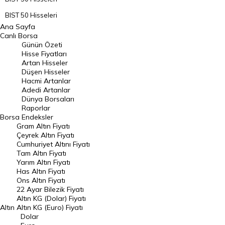
BIST 50 Hisseleri
Ana Sayfa
BIST 100 Hisseleri
Canlı Borsa
Günün Özeti
En Çok Artan Hisseler
Hisse Fiyatları
Artan Hisseler
En Çok Düşen Hisseler
Düşen Hisseler
Hacmi Artanlar
Hacmi Artanlar
Adedi Artanlar
Geçmiş Kapanışlar
Dünya Borsaları
Raporlar
Dünya Borsaları
Borsa
Endeksler
Gram Altın Fiyatı
Raporlar
Çeyrek Altın Fiyatı
Endeksler
Cumhuriyet Altını Fiyatı
Tam Altın Fiyatı
Yarım Altın Fiyatı
DÖVİZ
Has Altın Fiyatı
Ons Altın Fiyatı
Döviz Kuru
22 Ayar Bilezik Fiyatı
Dolar Kuru
Altın KG (Dolar) Fiyatı
Altın
Altın KG (Euro) Fiyatı
Euro Kuru
Dolar