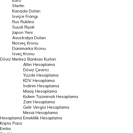
Euro
Pound Kuru
Sterlin
Kanada Doları
Frank Kuru
İsviçre Frangı
Riyal Kuru
Rus Rublesi
Suudi Riyali
Avustralya Doları
Japon Yeni
Avustralya Doları
Danimarka Kronu Kuru
Norveç Kronu
Danimarka Kronu
Kanada Doları Kuru
İsveç Kronu
Döviz
Merkez Bankası Kurlari
Norveç Kronu Kuru
Altın Hesaplama
İsveç Kronu Kuru
Döviz Çevirici
Yüzde Hesaplama
Japon Yeni Kuru
KDV Hesaplama
İndirim Hesaplama
Serbest Piyasa Döviz Kurları
Maaş Hesaplama
Kıdem Tazminatı Hesaplama
Merkez Bankası Döviz Kurları
Zam Hesaplama
Gelir Vergisi Hesaplama
ALTIN
Mesai Hesaplama
Hesaplama
Emeklilik Hesaplama
Altın Fiyatları
Kripto Para
Emtia
Gram Altın Fiyatı