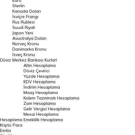
Euro
Pound Kuru
Sterlin
Kanada Doları
Frank Kuru
İsviçre Frangı
Riyal Kuru
Rus Rublesi
Suudi Riyali
Avustralya Doları
Japon Yeni
Avustralya Doları
Danimarka Kronu Kuru
Norveç Kronu
Danimarka Kronu
Kanada Doları Kuru
İsveç Kronu
Döviz
Merkez Bankası Kurlari
Norveç Kronu Kuru
Altın Hesaplama
İsveç Kronu Kuru
Döviz Çevirici
Yüzde Hesaplama
Japon Yeni Kuru
KDV Hesaplama
İndirim Hesaplama
Serbest Piyasa Döviz Kurları
Maaş Hesaplama
Kıdem Tazminatı Hesaplama
Merkez Bankası Döviz Kurları
Zam Hesaplama
Gelir Vergisi Hesaplama
ALTIN
Mesai Hesaplama
Hesaplama
Emeklilik Hesaplama
Altın Fiyatları
Kripto Para
Emtia
Gram Altın Fiyatı