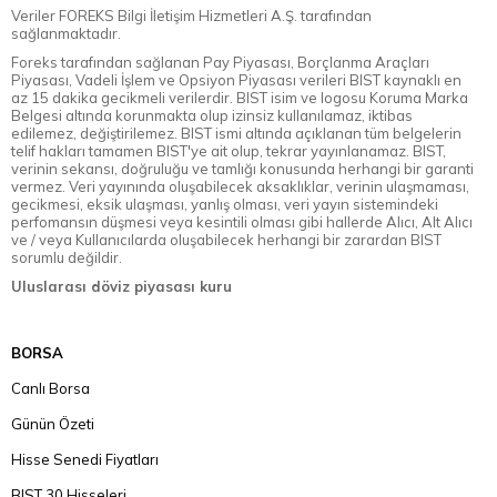
Veriler FOREKS Bilgi İletişim Hizmetleri A.Ş. tarafından
sağlanmaktadır.
Foreks tarafından sağlanan Pay Piyasası, Borçlanma Araçları
Piyasası, Vadeli İşlem ve Opsiyon Piyasası verileri BIST kaynaklı en
az 15 dakika gecikmeli verilerdir. BIST isim ve logosu Koruma Marka
Belgesi altında korunmakta olup izinsiz kullanılamaz, iktibas
edilemez, değiştirilemez. BIST ismi altında açıklanan tüm belgelerin
telif hakları tamamen BIST'ye ait olup, tekrar yayınlanamaz. BIST,
verinin sekansı, doğruluğu ve tamlığı konusunda herhangi bir garanti
vermez. Veri yayınında oluşabilecek aksaklıklar, verinin ulaşmaması,
gecikmesi, eksik ulaşması, yanlış olması, veri yayın sistemindeki
perfomansın düşmesi veya kesintili olması gibi hallerde Alıcı, Alt Alıcı
ve / veya Kullanıcılarda oluşabilecek herhangi bir zarardan BIST
sorumlu değildir.
Uluslarası döviz piyasası kuru
BORSA
Canlı Borsa
Günün Özeti
Hisse Senedi Fiyatları
BIST 30 Hisseleri