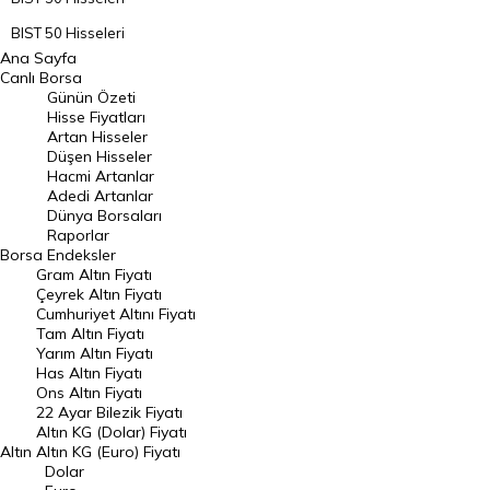
BIST 50 Hisseleri
Ana Sayfa
BIST 100 Hisseleri
Canlı Borsa
Günün Özeti
En Çok Artan Hisseler
Hisse Fiyatları
Artan Hisseler
En Çok Düşen Hisseler
Düşen Hisseler
Hacmi Artanlar
Hacmi Artanlar
Adedi Artanlar
Geçmiş Kapanışlar
Dünya Borsaları
Raporlar
Dünya Borsaları
Borsa
Endeksler
Gram Altın Fiyatı
Raporlar
Çeyrek Altın Fiyatı
Endeksler
Cumhuriyet Altını Fiyatı
Tam Altın Fiyatı
Yarım Altın Fiyatı
DÖVİZ
Has Altın Fiyatı
Ons Altın Fiyatı
Döviz Kuru
22 Ayar Bilezik Fiyatı
Dolar Kuru
Altın KG (Dolar) Fiyatı
Altın
Altın KG (Euro) Fiyatı
Euro Kuru
Dolar