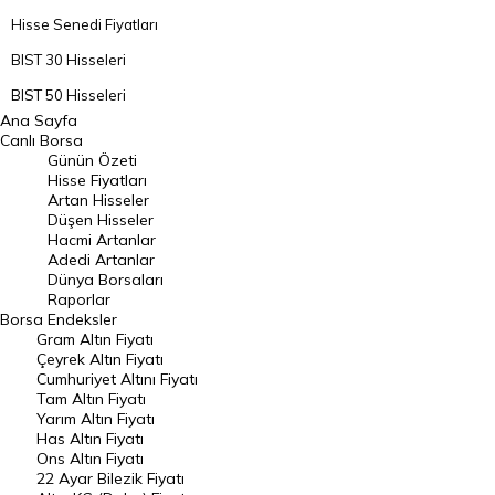
Hisse Senedi Fiyatları
BIST 30 Hisseleri
BIST 50 Hisseleri
Ana Sayfa
BIST 100 Hisseleri
Canlı Borsa
Günün Özeti
En Çok Artan Hisseler
Hisse Fiyatları
Artan Hisseler
En Çok Düşen Hisseler
Düşen Hisseler
Hacmi Artanlar
Hacmi Artanlar
Adedi Artanlar
Geçmiş Kapanışlar
Dünya Borsaları
Raporlar
Dünya Borsaları
Borsa
Endeksler
Gram Altın Fiyatı
Raporlar
Çeyrek Altın Fiyatı
Endeksler
Cumhuriyet Altını Fiyatı
Tam Altın Fiyatı
Yarım Altın Fiyatı
DÖVİZ
Has Altın Fiyatı
Ons Altın Fiyatı
Döviz Kuru
22 Ayar Bilezik Fiyatı
Dolar Kuru