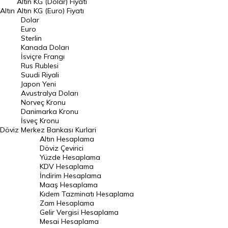
Altın KG (Dolar) Fiyatı
Altın
Altın KG (Euro) Fiyatı
Euro Kuru
Dolar
Euro
Pound Kuru
Sterlin
Kanada Doları
Frank Kuru
İsviçre Frangı
Riyal Kuru
Rus Rublesi
Suudi Riyali
Avustralya Doları
Japon Yeni
Avustralya Doları
Danimarka Kronu Kuru
Norveç Kronu
Danimarka Kronu
Kanada Doları Kuru
İsveç Kronu
Döviz
Merkez Bankası Kurlari
Norveç Kronu Kuru
Altın Hesaplama
İsveç Kronu Kuru
Döviz Çevirici
Yüzde Hesaplama
Japon Yeni Kuru
KDV Hesaplama
İndirim Hesaplama
Serbest Piyasa Döviz Kurları
Maaş Hesaplama
Kıdem Tazminatı Hesaplama
Merkez Bankası Döviz Kurları
Zam Hesaplama
Gelir Vergisi Hesaplama
ALTIN
Mesai Hesaplama