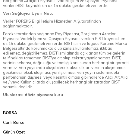
Borçlanma Araçları Piyasası, Vadeli İşlem ve Opsiyon Piyasası
verileri BIST kaynaklı en az 15 dakika gecikmeli verilerdir.
Veri Sağlayıcı Uyarı Notu
Veriler FOREKS Bilgi İletişim Hizmetleri A.Ş. tarafından
sağlanmaktadır.
Foreks tarafından sağlanan Pay Piyasası, Borçlanma Araçları
Piyasası, Vadeli İşlem ve Opsiyon Piyasası verileri BIST kaynaklı en
az 15 dakika gecikmeli verilerdir. BIST isim ve logosu Koruma Marka
Belgesi altında korunmakta olup izinsiz kullanılamaz, iktibas
edilemez, değiştirilemez. BIST ismi altında açıklanan tüm belgelerin
telif hakları tamamen BIST'ye ait olup, tekrar yayınlanamaz. BIST,
verinin sekansı, doğruluğu ve tamlığı konusunda herhangi bir garanti
vermez. Veri yayınında oluşabilecek aksaklıklar, verinin ulaşmaması,
gecikmesi, eksik ulaşması, yanlış olması, veri yayın sistemindeki
perfomansın düşmesi veya kesintili olması gibi hallerde Alıcı, Alt Alıcı
ve / veya Kullanıcılarda oluşabilecek herhangi bir zarardan BIST
sorumlu değildir.
Uluslarası döviz piyasası kuru
BORSA
Canlı Borsa
Günün Özeti