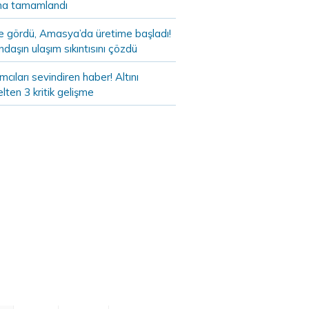
a tamamlandı
de gördü, Amasya’da üretime başladı!
daşın ulaşım sıkıntısını çözdü
ımcıları sevindiren haber! Altını
lten 3 kritik gelişme