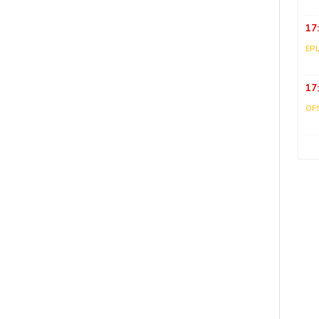
17
EP
17
OF