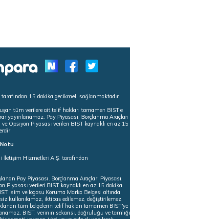
s tarafından 15 dakika gecikmeli sağlanmaktadır.
uşan tüm verilere ait telif hakları tamamen BIST'e
tekrar yayınlanamaz. Pay Piyasası, Borçlanma Araçları
m ve Opsiyon Piyasası verileri BIST kaynaklı en az 15
erdir.
ı Notu
i İletişim Hizmetleri A.Ş. tarafından
ğlanan Pay Piyasası, Borçlanma Araçları Piyasası,
on Piyasası verileri BIST kaynaklı en az 15 dakika
 BIST isim ve logosu Koruma Marka Belgesi altında
iz kullanılamaz, iktibas edilemez, değiştirilemez.
klanan tüm belgelerin telif hakları tamamen BIST'ye
nlanamaz. BIST, verinin sekansı, doğruluğu ve tamlığı