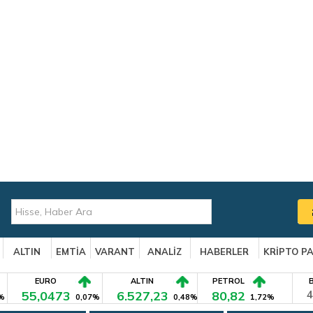
ALTIN
EMTİA
VARANT
ANALİZ
HABERLER
KRİPTO P
EURO
ALTIN
PETROL
55,0473
6.527,23
80,82
4
%
0,07%
0,48%
1,72%