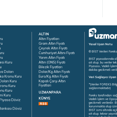
ALTIN
ru
Altın Fiyatları
ru
Gram Altın Fiyatı
Yasal Uyarı Notu
u
Çeyrek Altın Fiyatı
© BİST Verileri Forek
uru
Cumhuriyet Altını Fiyatı
ru
Yarım Altın Fiyatı
BIST piyasalarında ol
esi Kuru
Altın (ONS) Fiyatı
ait olup, bu veriler 
Piyasası, Vadeli İşle
u
Bilezik Fiyatları
dakika gecikmeli veril
ya Doları
Dolar/Kg Altın Fiyatı
ka Kronu Kuru
Euro/Kg Altın Fiyatı
Veri Sağlayıcı Uyar
oları Kuru
Kapalı Çarşı Altın
*(Veriler FOREKS Bilg
Fiyatları
ronu Kuru
sağlanmaktadır)
onu Kuru
UZMANPARA
ni Kuru
Foreks tarafından sa
KÜNYE
Vadeli İşlem ve Opsiy
Piyasa Döviz
gecikmeli verilerdir.
korunmakta olup izins
Bankası Döviz
BIST ismi altında açı
ait olup, tekrar yayı