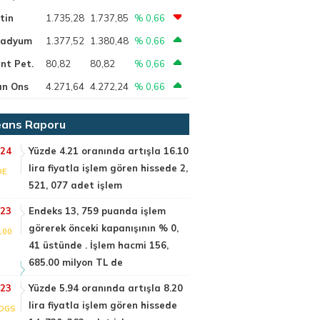
tin
1.735,28
1.737,85
% 0,66
ladyum
1.377,52
1.380,48
% 0,66
nt Pet.
80,82
80,82
% 0,66
ın Ons
4.271,64
4.272,24
% 0,66
ans Raporu
:24
Yüzde 4.21 oranında artışla 16.10
lira fiyatla işlem gören hissede 2,
DE
521, 077 adet işlem
:23
Endeks 13, 759 puanda işlem
görerek önceki kapanışının % 0,
100
41 üstünde . İşlem hacmi 156,
685.00 milyon TL de
:23
Yüzde 5.94 oranında artışla 8.20
lira fiyatla işlem gören hissede
DGS