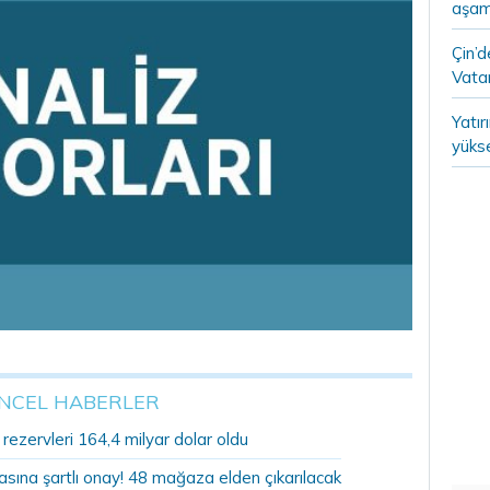
aşam
Çin’
Vatan
Yatır
yükse
NCEL HABERLER
ezervleri 164,4 milyar dolar oldu
sına şartlı onay! 48 mağaza elden çıkarılacak