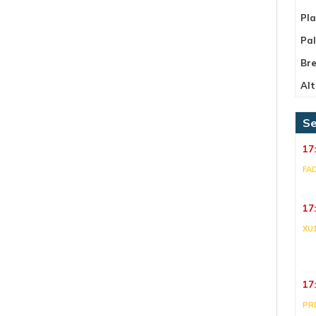
Pla
Pa
Bre
Alt
Se
17
FA
17
XU
17
PR