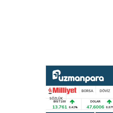
BORSA
DÖVİZ
SÖZLÜK
BIST100
DOLAR
13.761
47,6006
0,42%
0,07