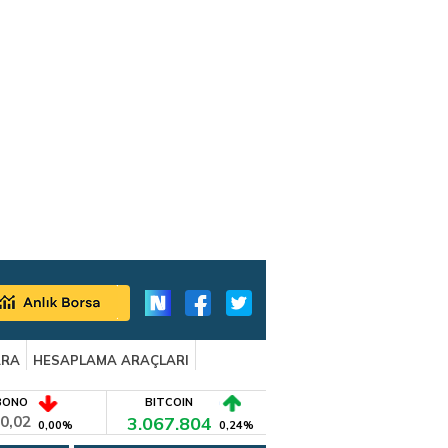
ARA
HESAPLAMA ARAÇLARI
BONO
BITCOIN
0,02
3.067.804
0,00%
0,24%