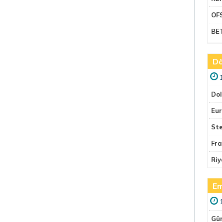
OF
BE
Dö
Do
Eu
Ste
Fr
Riy
Em
Gü