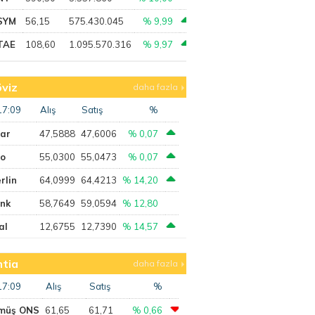
SYM
56,15
575.430.045
% 9,99
TAE
108,60
1.095.570.316
% 9,97
viz
daha fazla
17:09
Alış
Satış
%
lar
47,5888
47,6006
% 0,07
ro
55,0300
55,0473
% 0,07
rlin
64,0999
64,4213
% 14,20
ank
58,7649
59,0594
% 12,80
al
12,6755
12,7390
% 14,57
tia
daha fazla
17:09
Alış
Satış
%
müş ONS
61,65
61,71
% 0,66