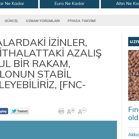
ar Ne Kadar
Euro Ne Kadar
Altın Ne K
GÜNCEL
UZMAN YORUMLARI
PİYASA TAKVİMİ
ALARDAKİ İZİNLER,
uz
 İTHALATTAKİ AZALIŞ
UL BİR RAKAM,
LONUN STABİL
YEBİLİRİZ, [FNC-
Fın
old
Akku