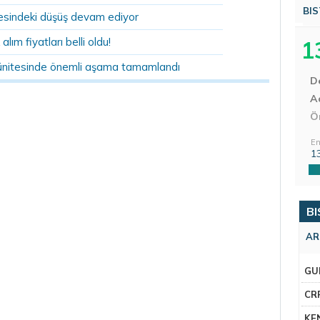
BIS
sindeki düşüş devam ediyor
 alım fiyatları belli oldu!
1
ünitesinde önemli aşama tamamlandı
D
Aç
Ö
En
1
BI
AR
GU
CR
KE