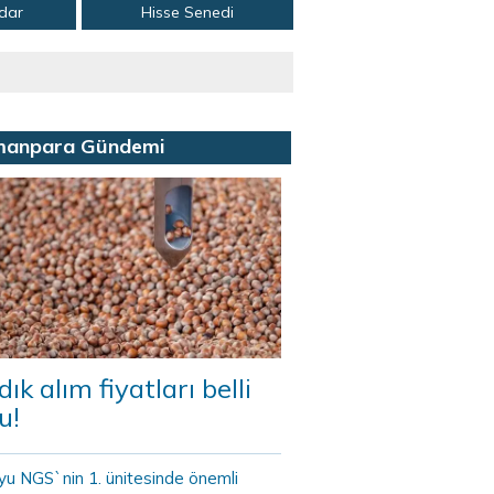
adar
Hisse Senedi
manpara Gündemi
dık alım fiyatları belli
u!
yu NGS`nin 1. ünitesinde önemli