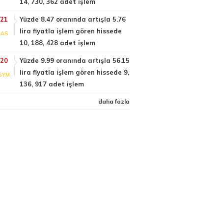
14, 730, 362 adet işlem
:21
Yüzde 8.47 oranında artışla 5.76
lira fiyatla işlem gören hissede
LAS
10, 188, 428 adet işlem
:20
Yüzde 9.99 oranında artışla 56.15
lira fiyatla işlem gören hissede 9,
SYM
136, 917 adet işlem
daha fazla