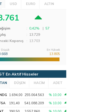
T
USD
EURO
ALTIN
3.761
eğişim
:
0,42%
|
57
ılış
:
13.729
nceki Kapanış
: 13.703
 Düşük
En Yüksek
3.668
13.805
ST En Aktif Hisseler
TAN
DÜŞEN
HACİM
ADET
NDG
1.694,00
255.064.563
% 10,00
FSA
191,40
541.088.209
% 10,00
NT
390,50
3.557.860
% 10,00