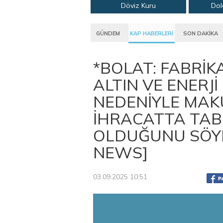
Döviz Kuru
Dol
GÜNDEM
KAP HABERLERİ
SON DAKİKA
*BOLAT: FABRİK
ALTIN VE ENERJİ
NEDENİYLE MAK
İHRACATTA TAB
OLDUĞUNU SÖYLE
NEWS]
03.09.2025 10:51