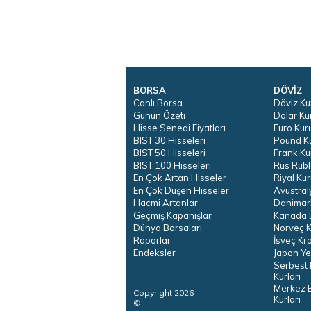
BORSA
DÖVİZ
Canlı Borsa
Döviz Ku
Günün Özeti
Dolar Ku
Hisse Senedi Fiyatları
Euro Kur
BIST 30 Hisseleri
Pound K
BIST 50 Hisseleri
Frank Ku
BIST 100 Hisseleri
Rus Rubl
En Çok Artan Hisseler
Riyal Kur
En Çok Düşen Hisseler
Avustral
Hacmi Artanlar
Danimar
Geçmiş Kapanışlar
Kanada D
Dünya Borsaları
Norveç K
Raporlar
İsveç Kr
Endeksler
Japon Ye
Serbest 
Kurları
Merkez 
Copyright 2026
Kurları
©