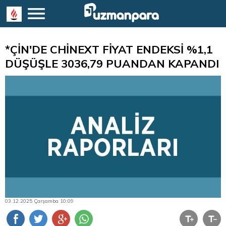
*ÇİN'DE CHİNEXT FİYAT ENDEKSİ %1,1
DÜŞÜŞLE 3036,79 PUANDAN KAPANDI
03.12.2025 Çarşamba 10:09