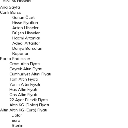
BIST 50 Hisseleri
Ana Sayfa
BIST 100 Hisseleri
Canlı Borsa
Günün Özeti
En Çok Artan Hisseler
Hisse Fiyatları
Artan Hisseler
En Çok Düşen Hisseler
Düşen Hisseler
Hacmi Artanlar
Hacmi Artanlar
Adedi Artanlar
Geçmiş Kapanışlar
Dünya Borsaları
Raporlar
Dünya Borsaları
Borsa
Endeksler
Gram Altın Fiyatı
Raporlar
Çeyrek Altın Fiyatı
Endeksler
Cumhuriyet Altını Fiyatı
Tam Altın Fiyatı
Yarım Altın Fiyatı
DÖVİZ
Has Altın Fiyatı
Ons Altın Fiyatı
Döviz Kuru
22 Ayar Bilezik Fiyatı
Dolar Kuru
Altın KG (Dolar) Fiyatı
Altın
Altın KG (Euro) Fiyatı
Euro Kuru
Dolar
Euro
Pound Kuru
Sterlin