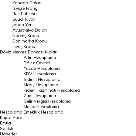
Kanada Doları
Frank Kuru
İsviçre Frangı
Riyal Kuru
Rus Rublesi
Suudi Riyali
Avustralya Doları
Japon Yeni
Avustralya Doları
Danimarka Kronu Kuru
Norveç Kronu
Danimarka Kronu
Kanada Doları Kuru
İsveç Kronu
Döviz
Merkez Bankası Kurlari
Norveç Kronu Kuru
Altın Hesaplama
İsveç Kronu Kuru
Döviz Çevirici
Yüzde Hesaplama
Japon Yeni Kuru
KDV Hesaplama
İndirim Hesaplama
Serbest Piyasa Döviz Kurları
Maaş Hesaplama
Kıdem Tazminatı Hesaplama
Merkez Bankası Döviz Kurları
Zam Hesaplama
Gelir Vergisi Hesaplama
ALTIN
Mesai Hesaplama
Hesaplama
Emeklilik Hesaplama
Altın Fiyatları
Kripto Para
Emtia
Gram Altın Fiyatı
Sözlük
Çeyrek Altın Fiyatı
Haberler