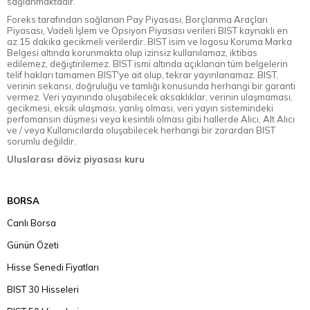
sağlanmaktadır.
Foreks tarafından sağlanan Pay Piyasası, Borçlanma Araçları
Piyasası, Vadeli İşlem ve Opsiyon Piyasası verileri BIST kaynaklı en
az 15 dakika gecikmeli verilerdir. BIST isim ve logosu Koruma Marka
Belgesi altında korunmakta olup izinsiz kullanılamaz, iktibas
edilemez, değiştirilemez. BIST ismi altında açıklanan tüm belgelerin
telif hakları tamamen BIST'ye ait olup, tekrar yayınlanamaz. BIST,
verinin sekansı, doğruluğu ve tamlığı konusunda herhangi bir garanti
vermez. Veri yayınında oluşabilecek aksaklıklar, verinin ulaşmaması,
gecikmesi, eksik ulaşması, yanlış olması, veri yayın sistemindeki
perfomansın düşmesi veya kesintili olması gibi hallerde Alıcı, Alt Alıcı
ve / veya Kullanıcılarda oluşabilecek herhangi bir zarardan BIST
sorumlu değildir.
Uluslarası döviz piyasası kuru
BORSA
Canlı Borsa
Günün Özeti
Hisse Senedi Fiyatları
BIST 30 Hisseleri