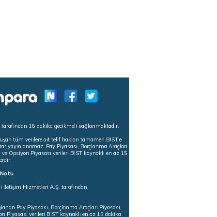
s tarafından 15 dakika gecikmeli sağlanmaktadır.
uşan tüm verilere ait telif hakları tamamen BIST'e
tekrar yayınlanamaz. Pay Piyasası, Borçlanma Araçları
m ve Opsiyon Piyasası verileri BIST kaynaklı en az 15
erdir.
ı Notu
i İletişim Hizmetleri A.Ş. tarafından
ğlanan Pay Piyasası, Borçlanma Araçları Piyasası,
on Piyasası verileri BIST kaynaklı en az 15 dakika