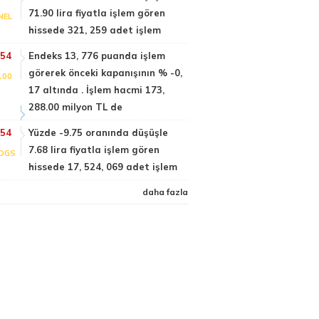
71.90 lira fiyatla işlem gören
NEL
hissede 321, 259 adet işlem
:54
Endeks 13, 776 puanda işlem
görerek önceki kapanışının % -0,
100
17 altında . İşlem hacmi 173,
288.00 milyon TL de
:54
Yüzde -9.75 oranında düşüşle
7.68 lira fiyatla işlem gören
DGS
hissede 17, 524, 069 adet işlem
daha fazla