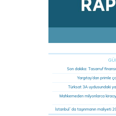
GÜ
Son dakika: Tasarruf finansm
Yargıtay’dan primle ç
Türksat 3A uydusundaki ya
Mahkemeden milyonlarca kiracıyı 
İstanbul`da taşınmanın maliyeti 2