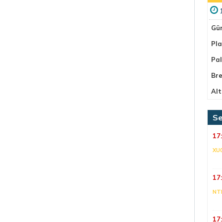
Gü
Pla
Pa
Bre
Alt
Se
17
XU
17
NT
17