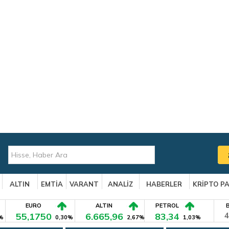
ALTIN
EMTİA
VARANT
ANALİZ
HABERLER
KRİPTO P
EURO
ALTIN
PETROL
55,1750
6.665,96
83,34
4
%
0,30%
2,67%
1,03%