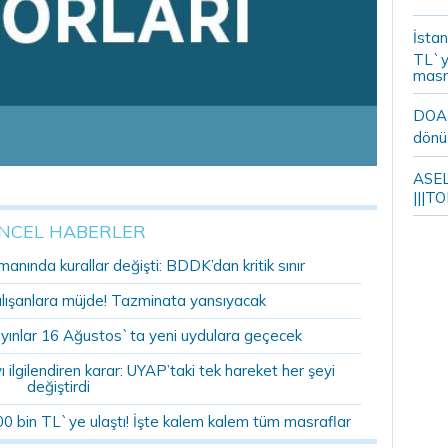
İstan
TL`y
masr
DOA m
dönü
ASELS
|||TO
NCEL HABERLER
anında kurallar değişti: BDDK’dan kritik sınır
alışanlara müjde! Tazminata yansıyacak
yınlar 16 Ağustos`ta yeni uydulara geçecek
ilgilendiren karar: UYAP’taki tek hareket her şeyi
değiştirdi
00 bin TL`ye ulaştı! İşte kalem kalem tüm masraflar