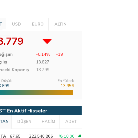
T
USD
EURO
ALTIN
3.779
eğişim
:
-0,14%
|
-19
ılış
:
13.827
nceki Kapanış
: 13.799
 Düşük
En Yüksek
3.699
13.956
ST En Aktif Hisseler
TAN
DÜŞEN
HACİM
ADET
PTA
67,65
222.540.806
% 10,00