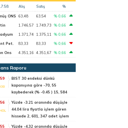
17:58
Alış
Satış
%
müş ONS
63,48
63,54
% 0,66
tin
1.746,57
1.749,73
% 0,66
ladyum
1.371,74
1.375,11
% 0,66
nt Pet.
83,33
83,33
% 0,66
ın Ons
4.351,16
4.351,67
% 0,66
ans Raporu
:59
BIST 30 endeksi dünkü
kapanışına göre -70, 55
030
kaybederek (% -0.45 ) 15, 584
:56
Yüzde -3.21 oranında düşüşle
44.04 lira fiyatla işlem gören
HOL
hissede 2, 601, 347 adet işlem
:55
Yüzde -4.32 oranında düşüşle