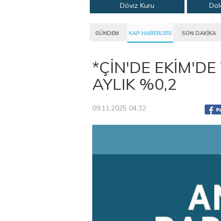
Döviz Kuru
Dol
GÜNDEM
KAP HABERLERİ
SON DAKİKA
*ÇİN'DE EKİM'DE
AYLIK %0,2
09.11.2025 04:32