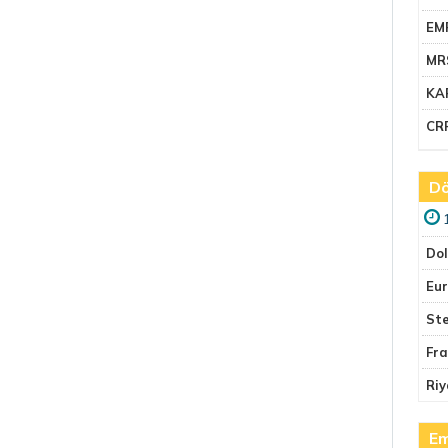
EM
MR
KA
CR
Dö
Do
Eu
Ste
Fr
Riy
Em