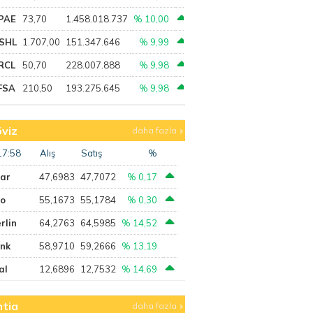
PAE
73,70
1.458.018.737
% 10,00
SHL
1.707,00
151.347.646
% 9,99
RCL
50,70
228.007.888
% 9,98
FSA
210,50
193.275.645
% 9,98
viz
daha fazla
17:58
Alış
Satış
%
lar
47,6983
47,7072
% 0,17
ro
55,1673
55,1784
% 0,30
rlin
64,2763
64,5985
% 14,52
ank
58,9710
59,2666
% 13,19
al
12,6896
12,7532
% 14,69
tia
daha fazla