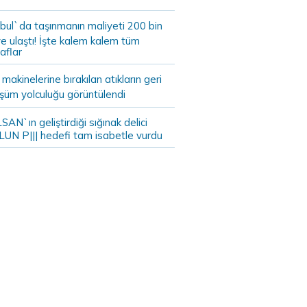
bul`da taşınmanın maliyeti 200 bin
e ulaştı! İşte kalem kalem tüm
aflar
akinelerine bırakılan atıkların geri
şüm yolculuğu görüntülendi
AN`ın geliştirdiği sığınak delici
LUN P||| hedefi tam isabetle vurdu