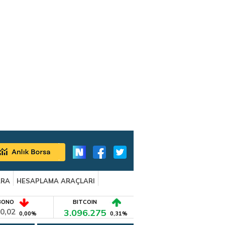
ARA
HESAPLAMA ARAÇLARI
BONO
BITCOIN
0,02
3.096.275
0,00%
0,31%