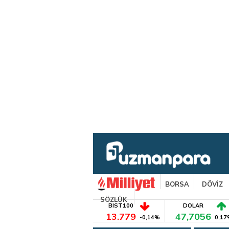
BORSA
DÖVİZ
SÖZLÜK
BIST100
DOLAR
13.779
47,7056
-0,14%
0,17