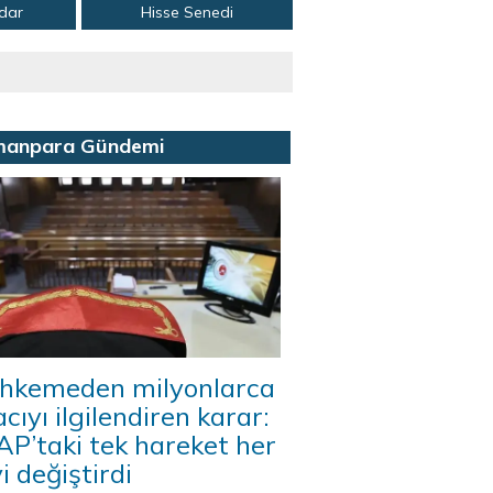
adar
Hisse Senedi
manpara Gündemi
hkemeden milyonlarca
acıyı ilgilendiren karar:
P’taki tek hareket her
i değiştirdi