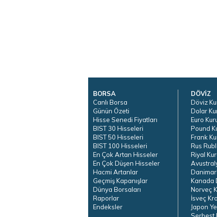
BORSA
DÖVİZ
Canlı Borsa
Döviz Ku
Günün Özeti
Dolar Ku
Hisse Senedi Fiyatları
Euro Kur
BIST 30 Hisseleri
Pound K
BIST 50 Hisseleri
Frank Ku
BIST 100 Hisseleri
Rus Rubl
En Çok Artan Hisseler
Riyal Kur
En Çok Düşen Hisseler
Avustral
Hacmi Artanlar
Danimar
Geçmiş Kapanışlar
Kanada D
Dünya Borsaları
Norveç K
Raporlar
İsveç Kr
Endeksler
Japon Ye
Serbest 