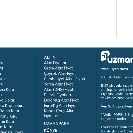
ALTIN
ru
Altın Fiyatları
ru
Gram Altın Fiyatı
Yasal Uyarı Notu
u
Çeyrek Altın Fiyatı
© BİST Verileri Forek
uru
Cumhuriyet Altını Fiyatı
ru
Yarım Altın Fiyatı
BIST piyasalarında ol
esi Kuru
Altın (ONS) Fiyatı
ait olup, bu veriler 
Piyasası, Vadeli İşle
u
Bilezik Fiyatları
dakika gecikmeli veril
ya Doları
Dolar/Kg Altın Fiyatı
ka Kronu Kuru
Euro/Kg Altın Fiyatı
Veri Sağlayıcı Uyar
oları Kuru
Kapalı Çarşı Altın
*(Veriler FOREKS Bilg
Fiyatları
ronu Kuru
sağlanmaktadır)
onu Kuru
UZMANPARA
ni Kuru
Foreks tarafından sa
KÜNYE
Vadeli İşlem ve Opsiy
Piyasa Döviz