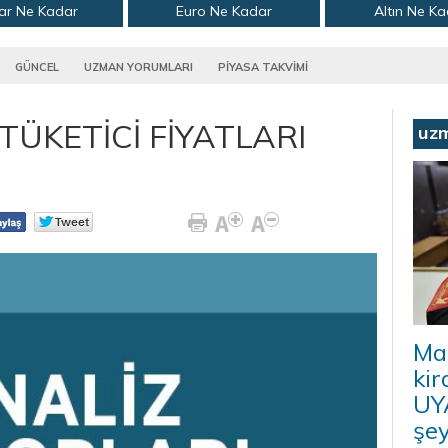
ar Ne Kadar
Euro Ne Kadar
Altın Ne K
GÜNCEL
UZMAN YORUMLARI
PİYASA TAKVİMİ
 TÜKETİCİ FİYATLARI
uz
Ma
kir
UYA
şey