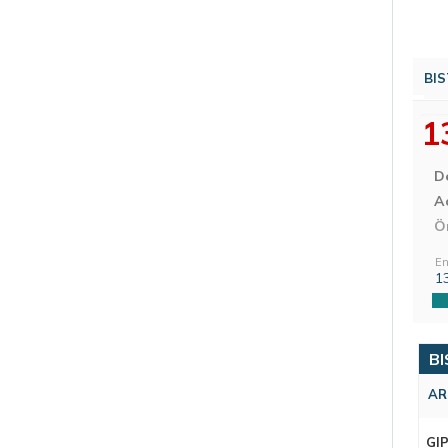
BIS
1
D
Aç
Ö
En
1
BI
AR
GI