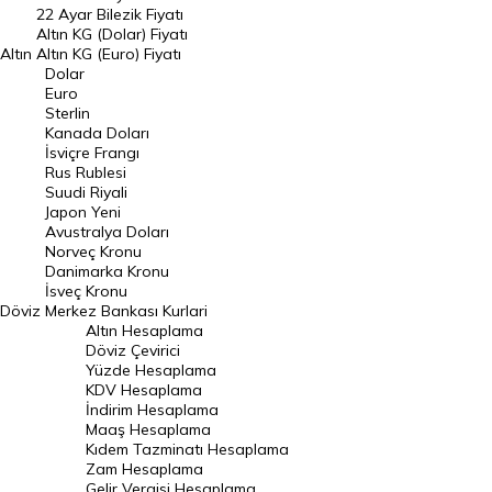
22 Ayar Bilezik Fiyatı
Dolar Kuru
Altın KG (Dolar) Fiyatı
Altın
Altın KG (Euro) Fiyatı
Euro Kuru
Dolar
Euro
Pound Kuru
Sterlin
Kanada Doları
Frank Kuru
İsviçre Frangı
Riyal Kuru
Rus Rublesi
Suudi Riyali
Avustralya Doları
Japon Yeni
Avustralya Doları
Danimarka Kronu Kuru
Norveç Kronu
Danimarka Kronu
Kanada Doları Kuru
İsveç Kronu
Döviz
Merkez Bankası Kurlari
Norveç Kronu Kuru
Altın Hesaplama
İsveç Kronu Kuru
Döviz Çevirici
Yüzde Hesaplama
Japon Yeni Kuru
KDV Hesaplama
İndirim Hesaplama
Serbest Piyasa Döviz Kurları
Maaş Hesaplama
Kıdem Tazminatı Hesaplama
Merkez Bankası Döviz Kurları
Zam Hesaplama
Gelir Vergisi Hesaplama