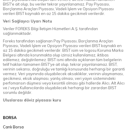
BIST'e ait olup, bu veriler tekrar yayınlanamaz. Pay Piyasası,
Borçlanma Araçları Piyasası, Vadeli İşlem ve Opsiyon Piyasası
verileri BIST kaynaklı en az 15 dakika gecikmeli verilerdir.
Veri Sağlayıcı Uyarı Notu
Veriler FOREKS Bilgi İletişim Hizmetleri A.Ş. tarafından
sağlanmaktadır.
Foreks tarafından sağlanan Pay Piyasası, Borçlanma Araçları
Piyasası, Vadeli İşlem ve Opsiyon Piyasası verileri BIST kaynaklı en
az 15 dakika gecikmeli verilerdir. BIST isim ve logosu Koruma Marka
Belgesi altında korunmakta olup izinsiz kullanılamaz, iktibas
edilemez, değiştirilemez. BIST ismi altında açıklanan tüm belgelerin
telif hakları tamamen BIST'ye ait olup, tekrar yayınlanamaz. BIST,
verinin sekansı, doğruluğu ve tamlığı konusunda herhangi bir garanti
vermez. Veri yayınında oluşabilecek aksaklıklar, verinin ulaşmaması,
gecikmesi, eksik ulaşması, yanlış olması, veri yayın sistemindeki
perfomansın düşmesi veya kesintili olması gibi hallerde Alıcı, Alt Alıcı
ve / veya Kullanıcılarda oluşabilecek herhangi bir zarardan BIST
sorumlu değildir.
Uluslarası döviz piyasası kuru
BORSA
Canlı Borsa