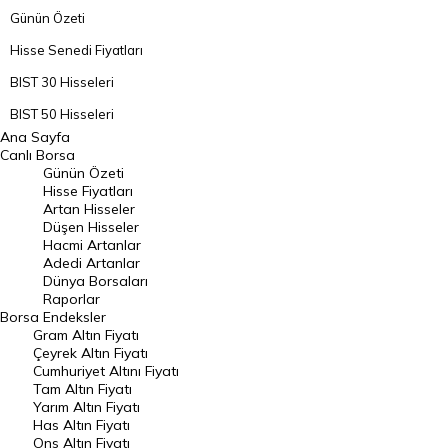
Günün Özeti
Hisse Senedi Fiyatları
BIST 30 Hisseleri
BIST 50 Hisseleri
Ana Sayfa
BIST 100 Hisseleri
Canlı Borsa
Günün Özeti
En Çok Artan Hisseler
Hisse Fiyatları
Artan Hisseler
En Çok Düşen Hisseler
Düşen Hisseler
Hacmi Artanlar
Hacmi Artanlar
Adedi Artanlar
Geçmiş Kapanışlar
Dünya Borsaları
Raporlar
Dünya Borsaları
Borsa
Endeksler
Gram Altın Fiyatı
Raporlar
Çeyrek Altın Fiyatı
Endeksler
Cumhuriyet Altını Fiyatı
Tam Altın Fiyatı
Yarım Altın Fiyatı
DÖVİZ
Has Altın Fiyatı
Ons Altın Fiyatı
Döviz Kuru