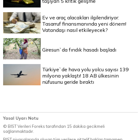
taşıyan 5 kritik gelişme
Ev ve araç alacakları ilgilendiriyor:
Tasarruf finansmanında yeni dönem!
Vatandaşı nasıl etkileyecek?
Giresun`da fındık hasadı başladı
Türkiye`de hava yolu yolcu sayısı 139
milyona yaklaştı! 18 AB ülkesinin
nüfusunu geride bıraktı
Yasal Uyarı Notu
© BİST Verileri Foreks tarafından 15 dakika gecikmeli
sağlanmaktadır.
BIST piyasalarında oluşan tüm verilere ait telif hakları tamamen