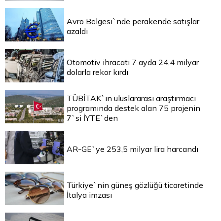
Avro Bölgesi`nde perakende satışlar
azaldı
Otomotiv ihracatı 7 ayda 24,4 milyar
dolarla rekor kırdı
TÜBİTAK`ın uluslararası araştırmacı
programında destek alan 75 projenin
7`si İYTE`den
AR-GE`ye 253,5 milyar lira harcandı
Türkiye`nin güneş gözlüğü ticaretinde
İtalya imzası