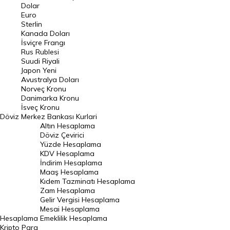
Euro Kuru
Dolar
Euro
Pound Kuru
Sterlin
Kanada Doları
Frank Kuru
İsviçre Frangı
Riyal Kuru
Rus Rublesi
Suudi Riyali
Avustralya Doları
Japon Yeni
Avustralya Doları
Danimarka Kronu Kuru
Norveç Kronu
Danimarka Kronu
Kanada Doları Kuru
İsveç Kronu
Döviz
Merkez Bankası Kurlari
Norveç Kronu Kuru
Altın Hesaplama
İsveç Kronu Kuru
Döviz Çevirici
Yüzde Hesaplama
Japon Yeni Kuru
KDV Hesaplama
İndirim Hesaplama
Serbest Piyasa Döviz Kurları
Maaş Hesaplama
Kıdem Tazminatı Hesaplama
Merkez Bankası Döviz Kurları
Zam Hesaplama
Gelir Vergisi Hesaplama
ALTIN
Mesai Hesaplama
Hesaplama
Emeklilik Hesaplama
Altın Fiyatları
Kripto Para