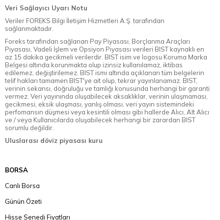
Veri Sağlayıcı Uyarı Notu
Veriler FOREKS Bilgi İletişim Hizmetleri A.Ş. tarafından
sağlanmaktadır.
Foreks tarafından sağlanan Pay Piyasası, Borçlanma Araçları
Piyasası, Vadeli İşlem ve Opsiyon Piyasası verileri BIST kaynaklı en
az 15 dakika gecikmeli verilerdir. BIST isim ve logosu Koruma Marka
Belgesi altında korunmakta olup izinsiz kullanılamaz, iktibas
edilemez, değiştirilemez. BIST ismi altında açıklanan tüm belgelerin
telif hakları tamamen BIST'ye ait olup, tekrar yayınlanamaz. BIST,
verinin sekansı, doğruluğu ve tamlığı konusunda herhangi bir garanti
vermez. Veri yayınında oluşabilecek aksaklıklar, verinin ulaşmaması,
gecikmesi, eksik ulaşması, yanlış olması, veri yayın sistemindeki
perfomansın düşmesi veya kesintili olması gibi hallerde Alıcı, Alt Alıcı
ve / veya Kullanıcılarda oluşabilecek herhangi bir zarardan BIST
sorumlu değildir.
Uluslarası döviz piyasası kuru
BORSA
Canlı Borsa
Günün Özeti
Hisse Senedi Fiyatları