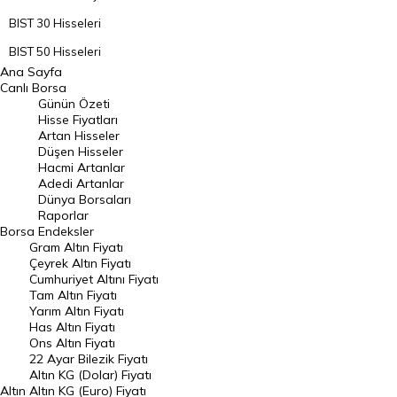
BIST 30 Hisseleri
BIST 50 Hisseleri
Ana Sayfa
BIST 100 Hisseleri
Canlı Borsa
Günün Özeti
En Çok Artan Hisseler
Hisse Fiyatları
Artan Hisseler
En Çok Düşen Hisseler
Düşen Hisseler
Hacmi Artanlar
Hacmi Artanlar
Adedi Artanlar
Geçmiş Kapanışlar
Dünya Borsaları
Raporlar
Dünya Borsaları
Borsa
Endeksler
Gram Altın Fiyatı
Raporlar
Çeyrek Altın Fiyatı
Endeksler
Cumhuriyet Altını Fiyatı
Tam Altın Fiyatı
Yarım Altın Fiyatı
DÖVİZ
Has Altın Fiyatı
Ons Altın Fiyatı
Döviz Kuru
22 Ayar Bilezik Fiyatı
Dolar Kuru
Altın KG (Dolar) Fiyatı
Altın
Altın KG (Euro) Fiyatı