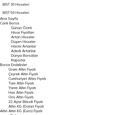
BIST 30 Hisseleri
BIST 50 Hisseleri
Ana Sayfa
BIST 100 Hisseleri
Canlı Borsa
Günün Özeti
En Çok Artan Hisseler
Hisse Fiyatları
Artan Hisseler
En Çok Düşen Hisseler
Düşen Hisseler
Hacmi Artanlar
Hacmi Artanlar
Adedi Artanlar
Geçmiş Kapanışlar
Dünya Borsaları
Raporlar
Dünya Borsaları
Borsa
Endeksler
Gram Altın Fiyatı
Raporlar
Çeyrek Altın Fiyatı
Endeksler
Cumhuriyet Altını Fiyatı
Tam Altın Fiyatı
Yarım Altın Fiyatı
DÖVİZ
Has Altın Fiyatı
Ons Altın Fiyatı
Döviz Kuru
22 Ayar Bilezik Fiyatı
Dolar Kuru
Altın KG (Dolar) Fiyatı
Altın
Altın KG (Euro) Fiyatı
Euro Kuru