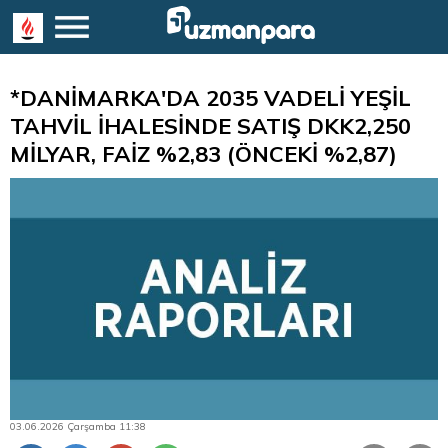
*DANİMARKA'DA 2035 VADELİ YEŞİL
TAHVİL İHALESİNDE SATIŞ DKK2,250
MİLYAR, FAİZ %2,83 (ÖNCEKİ %2,87)
03.06.2026 Çarşamba 11:38