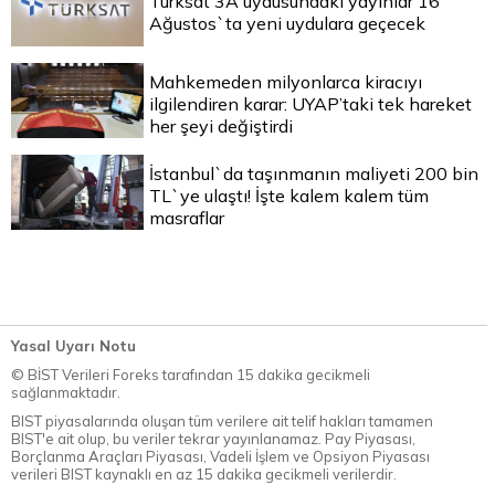
Türksat 3A uydusundaki yayınlar 16
Ağustos`ta yeni uydulara geçecek
Mahkemeden milyonlarca kiracıyı
ilgilendiren karar: UYAP’taki tek hareket
her şeyi değiştirdi
İstanbul`da taşınmanın maliyeti 200 bin
TL`ye ulaştı! İşte kalem kalem tüm
masraflar
Yasal Uyarı Notu
© BİST Verileri Foreks tarafından 15 dakika gecikmeli
sağlanmaktadır.
BIST piyasalarında oluşan tüm verilere ait telif hakları tamamen
BIST'e ait olup, bu veriler tekrar yayınlanamaz. Pay Piyasası,
Borçlanma Araçları Piyasası, Vadeli İşlem ve Opsiyon Piyasası
verileri BIST kaynaklı en az 15 dakika gecikmeli verilerdir.