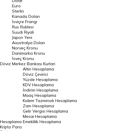
Dolar
Euro
Pound Kuru
Sterlin
Kanada Doları
Frank Kuru
İsviçre Frangı
Riyal Kuru
Rus Rublesi
Suudi Riyali
Avustralya Doları
Japon Yeni
Avustralya Doları
Danimarka Kronu Kuru
Norveç Kronu
Danimarka Kronu
Kanada Doları Kuru
İsveç Kronu
Döviz
Merkez Bankası Kurlari
Norveç Kronu Kuru
Altın Hesaplama
İsveç Kronu Kuru
Döviz Çevirici
Yüzde Hesaplama
Japon Yeni Kuru
KDV Hesaplama
İndirim Hesaplama
Serbest Piyasa Döviz Kurları
Maaş Hesaplama
Kıdem Tazminatı Hesaplama
Merkez Bankası Döviz Kurları
Zam Hesaplama
Gelir Vergisi Hesaplama
ALTIN
Mesai Hesaplama
Hesaplama
Emeklilik Hesaplama
Altın Fiyatları
Kripto Para