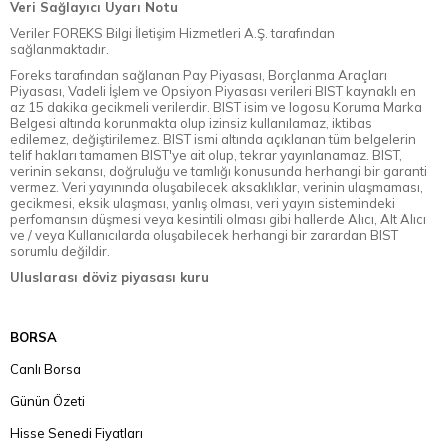
Veri Sağlayıcı Uyarı Notu
Veriler FOREKS Bilgi İletişim Hizmetleri A.Ş. tarafından
sağlanmaktadır.
Foreks tarafından sağlanan Pay Piyasası, Borçlanma Araçları
Piyasası, Vadeli İşlem ve Opsiyon Piyasası verileri BIST kaynaklı en
az 15 dakika gecikmeli verilerdir. BIST isim ve logosu Koruma Marka
Belgesi altında korunmakta olup izinsiz kullanılamaz, iktibas
edilemez, değiştirilemez. BIST ismi altında açıklanan tüm belgelerin
telif hakları tamamen BIST'ye ait olup, tekrar yayınlanamaz. BIST,
verinin sekansı, doğruluğu ve tamlığı konusunda herhangi bir garanti
vermez. Veri yayınında oluşabilecek aksaklıklar, verinin ulaşmaması,
gecikmesi, eksik ulaşması, yanlış olması, veri yayın sistemindeki
perfomansın düşmesi veya kesintili olması gibi hallerde Alıcı, Alt Alıcı
ve / veya Kullanıcılarda oluşabilecek herhangi bir zarardan BIST
sorumlu değildir.
Uluslarası döviz piyasası kuru
BORSA
Canlı Borsa
Günün Özeti
Hisse Senedi Fiyatları